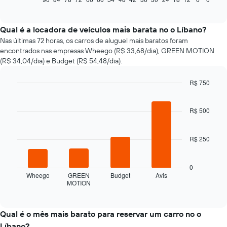
of
exibe
interactive
como
chart
o
Qual é a locadora de veículos mais barata no o Líbano?
preço
Nas últimas 72 horas, os carros de aluguel mais baratos foram
de
encontrados nas empresas Wheego (R$ 33,68/dia), GREEN MOTION
um
(R$ 34,04/dia) e Budget (R$ 54,48/dia).
carro
alugado
R$ 750
varia
Bar
de
Chart
graphic.
chart
acordo
with
R$ 500
com
4
a
bars.
aproximação
R$ 250
da
O
data
gráfico
de
a
0
reserva
seguir
Wheego
GREEN
Budget
Avis
O
MOTION
exibe
End
gráfico
of
as
interactive
tem
quatro
chart
1
empresas
Qual é o mês mais barato para reservar um carro no o
eixo
de
Líbano?