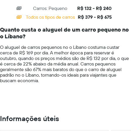
mais
interactive
axis
chart
barato
Carros: Pequeno
R$ 132 - R$ 240
displaying
do
categories.
Todos os tipos de carros
R$ 379 - R$ 675
aluguel
Range:
de
14
carro
Quanto custa o aluguel de um carro pequeno no
categories.
para
o Líbano?
The
as
chart
empresas
O aluguel de carros pequenos no o Líbano costuma custar
has
fornecidas
cerca de R$ 169 por dia. A melhor época para reservar é
1
outubro, quando os preços médios são de R$ 132 por dia, o que
Y
é cerca de 22% abaixo da média anual. Carros pequenos
axis
geralmente são 67% mais baratos do que o carro de aluguel
displaying
padrão no o Líbano, tornando-os ideais para viajantes que
values.
buscam economia.
Range:
0
to
750.
Informações úteis