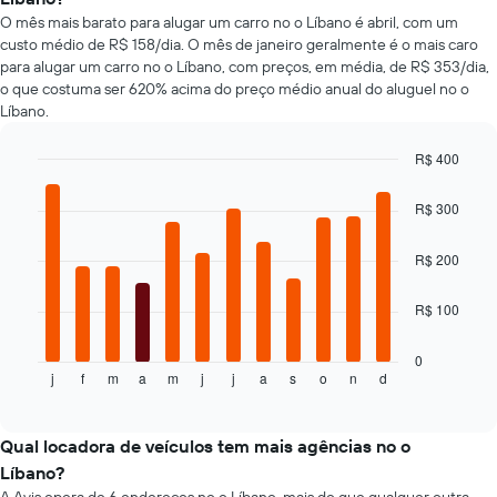
X
aluguel
O mês mais barato para alugar um carro no o Líbano é abril, com um
exibindo
de
custo médio de R$ 158/dia. O mês de janeiro geralmente é o mais caro
o
carros
para alugar um carro no o Líbano, com preços, em média, de R$ 353/dia,
número
mais
de
o que costuma ser 620% acima do preço médio anual do aluguel no o
baratas
dias
Líbano.
das
antes
últimas
da
72
R$ 400
reserva
horas
Bar
Chart
O
graphic.
O
chart
R$ 300
gráfico
with
gráfico
tem
12
tem
bars.
1
R$ 200
1
eixo
eixo
O
Y
X
R$ 100
gráfico
exibindo
exibindo
a
o
as
seguir
0
preço
4
j
f
m
a
m
j
j
a
s
o
n
d
exibe
End
médio
empresas
of
o
de
interactive
de
preço
chart
um
aluguel
médio
Qual locadora de veículos tem mais agências no o
aluguel
de
de
de
Líbano?
carro
um
carro
mais