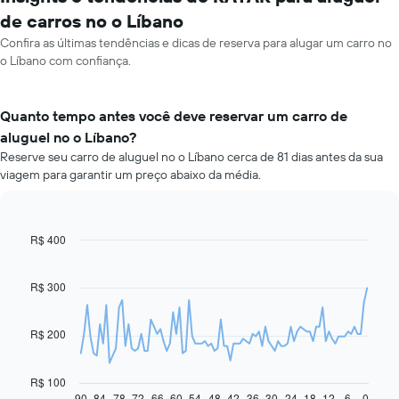
de carros no o Líbano
Confira as últimas tendências e dicas de reserva para alugar um carro no
o Líbano com confiança.
Quanto tempo antes você deve reservar um carro de
aluguel no o Líbano?
Reserve seu carro de aluguel no o Líbano cerca de 81 dias antes da sua
viagem para garantir um preço abaixo da média.
R$ 400
Line
Chart
graphic.
chart
with
91
R$ 300
data
points.
R$ 200
O
gráfico
a
R$ 100
seguir
90
84
78
72
66
60
54
48
42
36
30
24
18
12
6
0
End