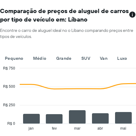
mais
o
localizações
Comparação de preços de aluguel de carros
preço
O
médio
por tipo de veículo em: Líbano
gráfico
de
tem
aluguel
Encontre o carro de aluguel ideal no o Líbano comparando preços entre
1
de
tipos de veículos.
eixo
carro
X
por
exibindo
um
empresas
dia
Pequeno
Médio
Grande
SUV
Van
Luxo
de
aluguel
R$ 750
de
Combination
Chart
carros
graphic.
chart
with
O
R$ 500
2
gráfico
data
tem
series.
1
R$ 250
eixo
The
Y
chart
exibindo
has
R$ 0
o
1
jan
fev
mar
abr
mai
End
preço
of
X