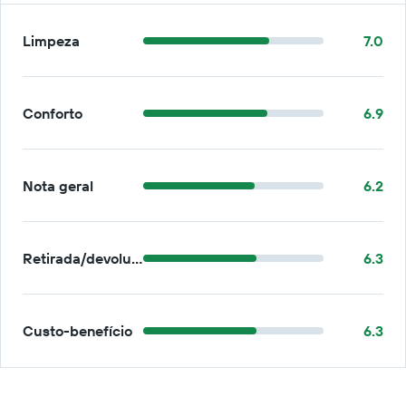
Limpeza
7.0
Conforto
6.9
Nota geral
6.2
Retirada/devolução
6.3
Custo-benefício
6.3