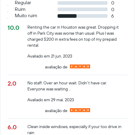
Regular
0
Ruim
0
Muito ruim
6
10.0
Renting the car in Houston was great. Dropping it
off in Park City was worse than usual. Plus I was
charged $200 in extra fees on top of my prepaid
rental.
Avaliado em 21 jun. 2023
avaliação de
2.0
No staff. Over an hour wait. Didn't have car.
Everyone was waiting ..
Avaliado em 29 mai. 2023
avaliação de
6.0
Clean inside windows, especially if your too drive in
rain