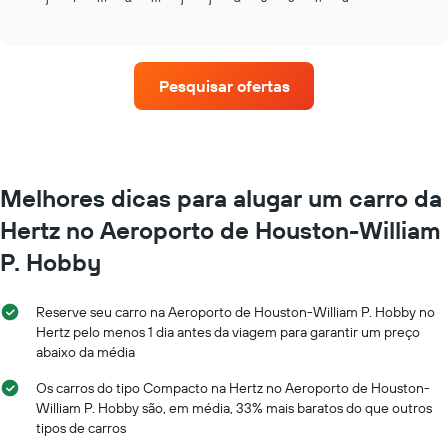
1
of
o
eixo
interactive
preço
chart
X
médio
exibindo
de
o
Pesquisar ofertas
um
número
aluguel
de
de
dias
carro
antes
a
da
cada
Melhores dicas para alugar um carro da
reserva
mês
O
Hertz no Aeroporto de Houston-William
O
gráfico
gráfico
tem
P. Hobby
tem
1
1
eixo
eixo
Y
Reserve seu carro na Aeroporto de Houston-William P. Hobby no
X
exibindo
Hertz pelo menos 1 dia antes da viagem para garantir um preço
exibindo
o
abaixo da média
os
preço
meses
médio
Os carros do tipo Compacto na Hertz no Aeroporto de Houston-
do
de
William P. Hobby são, em média, 33% mais baratos do que outros
ano
um
tipos de carros
O
aluguel