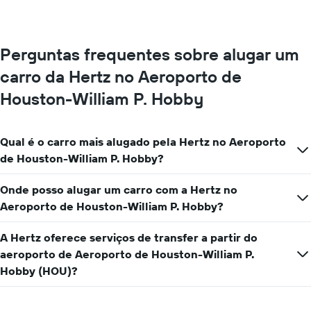
gráfico
de
tem
carro
1
eixo
Perguntas frequentes sobre alugar um
Y
exibindo
carro da Hertz no Aeroporto de
o
Houston-William P. Hobby
preço
médio
de
aluguel
Qual é o carro mais alugado pela Hertz no Aeroporto
de
de Houston-William P. Hobby?
carro
por
Onde posso alugar um carro com a Hertz no
um
dia
Aeroporto de Houston-William P. Hobby?
A Hertz oferece serviços de transfer a partir do
aeroporto de Aeroporto de Houston-William P.
Hobby (HOU)?