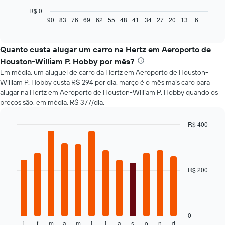
a
R$ 0
seguir
90
83
76
69
62
55
48
41
34
27
20
13
6
End
of
exibe
interactive
como
chart
o
Quanto custa alugar um carro na Hertz em Aeroporto de
preço
Houston-William P. Hobby por mês?
de
Em média, um aluguel de carro da Hertz em Aeroporto de Houston-
um
William P. Hobby custa R$ 294 por dia. março é o mês mais caro para
carro
alugar na Hertz em Aeroporto de Houston-William P. Hobby quando os
alugado
preços são, em média, R$ 377/dia.
varia
de
acordo
R$ 400
com
Bar
Chart
a
graphic.
chart
with
aproximação
12
da
bars.
R$ 200
data
de
O
reserva
gráfico
O
a
gráfico
seguir
0
tem
j
f
m
a
m
j
j
a
s
o
n
d
exibe
End