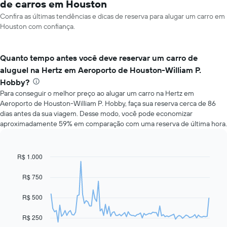
de carros em Houston
Confira as últimas tendências e dicas de reserva para alugar um carro em
Houston com confiança.
Quanto tempo antes você deve reservar um carro de
aluguel na Hertz em Aeroporto de Houston-William P.
Hobby?
Para conseguir o melhor preço ao alugar um carro na Hertz em
Aeroporto de Houston-William P. Hobby, faça sua reserva cerca de 86
dias antes da sua viagem. Desse modo, você pode economizar
aproximadamente 59% em comparação com uma reserva de última hora.
R$ 1.000
Line
Chart
graphic.
chart
with
R$ 750
91
data
R$ 500
points.
O
R$ 250
gráfico