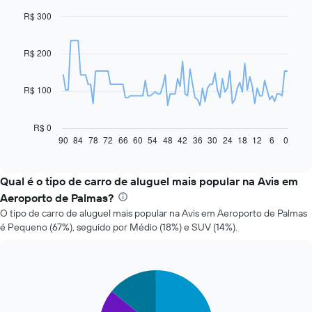
R$ 300
Line
Chart
graphic.
chart
with
91
R$ 200
data
points.
R$ 100
O
gráfico
a
R$ 0
seguir
90
84
78
72
66
60
54
48
42
36
30
24
18
12
6
0
End
of
exibe
interactive
como
chart
o
Qual é o tipo de carro de aluguel mais popular na Avis em
preço
Aeroporto de Palmas?
de
O tipo de carro de aluguel mais popular na Avis em Aeroporto de Palmas
um
é Pequeno (67%), seguido por Médio (18%) e SUV (14%).
carro
alugado
varia
de
Pie
Chart
acordo
graphic.
chart
com
with
a
3