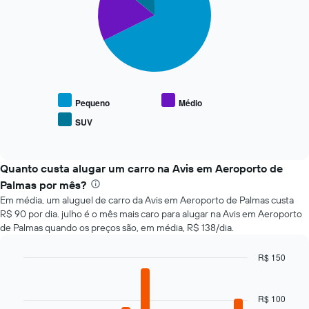
slices.
aproximação
da
O
data
gráfico
de
a
reserva
seguir
O
exibe
gráfico
o
tem
Pequeno
Médio
preço
1
SUV
End
médio
eixo
of
de
X
interactive
tipos
chart
exibindo
populares
Quanto custa alugar um carro na Avis em Aeroporto de
o
de
número
Palmas por mês?
carros
de
Em média, um aluguel de carro da Avis em Aeroporto de Palmas custa
dias
R$ 90 por dia. julho é o mês mais caro para alugar na Avis em Aeroporto
antes
de Palmas quando os preços são, em média, R$ 138/dia.
da
reserva
R$ 150
O
Bar
gráfico
Chart
graphic.
chart
tem
with
R$ 100
1
12