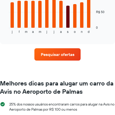
eixo
bars.
Y
exibindo
R$ 50
O
o
gráfico
preço
a
médio
seguir
0
de
j
f
m
a
m
j
j
a
s
o
n
d
exibe
End
um
of
o
interactive
aluguel
preço
chart
de
médio
carro
de
Pesquisar ofertas
um
aluguel
de
carro
a
cada
Melhores dicas para alugar um carro da
mês
Avis no Aeroporto de Palmas
O
gráfico
tem
25% dos nossos usuários encontraram carros para alugar na Avis no
1
Aeroporto de Palmas por R$ 100 ou menos
eixo