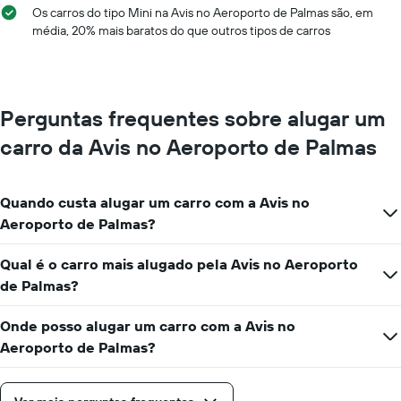
X
Os carros do tipo Mini na Avis no Aeroporto de Palmas são, em
exibindo
média, 20% mais baratos do que outros tipos de carros
os
meses
do
ano
O
Perguntas frequentes sobre alugar um
gráfico
tem
carro da Avis no Aeroporto de Palmas
1
eixo
Y
Quando custa alugar um carro com a Avis no
exibindo
o
Aeroporto de Palmas?
preço
médio
Qual é o carro mais alugado pela Avis no Aeroporto
de
de Palmas?
aluguel
de
carro
Onde posso alugar um carro com a Avis no
por
Aeroporto de Palmas?
um
dia