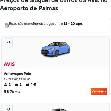
Preços de aluguel de carros da Avis no
Aeroporto de Palmas
Estes são os melhores preços entre
13 - 20 ago
.
Volkswagen Polo
ou Pequeno similar
2
2
4-5
R$ 76
Ver oferta
/dia