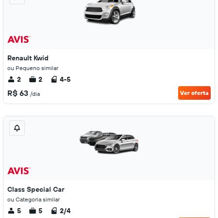
Renault Kwid
ou Pequeno similar
2
2
4-5
R$ 63
Ver oferta
/dia
Class Special Car
ou Categoria similar
5
5
2/4