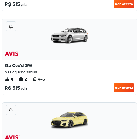
R$ 515
Ver oferta
/dia
Kia Cee'd SW
ou Pequeno similar
4
2
4-5
R$ 515
Ver oferta
/dia