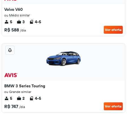
Volvo V60
ou Médio similar
5
3
4-5
R$ 588
Ver oferta
/dia
BMW 3 Series Touring
ou Grande similar
5
2
4-5
R$ 747
Ver oferta
/dia