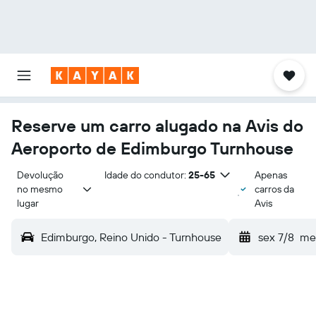
Reserve um carro alugado na Avis do
Aeroporto de Edimburgo Turnhouse
Devolução 
Idade do condutor:
25-65
Apenas
no mesmo 
carros da
lugar
Avis
Edimburgo, Reino Unido - Turnhouse
sex 7/8
me