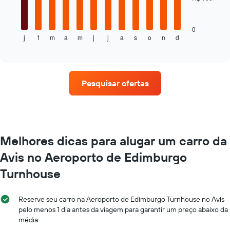
reserva
gráfico
O
a
gráfico
seguir
0
tem
j
f
m
a
m
j
j
a
s
o
n
d
exibe
End
1
of
o
eixo
interactive
preço
chart
X
médio
exibindo
de
o
Pesquisar ofertas
um
número
aluguel
de
de
dias
carro
antes
a
da
cada
Melhores dicas para alugar um carro da
reserva
mês
O
Avis no Aeroporto de Edimburgo
O
gráfico
gráfico
tem
Turnhouse
tem
1
1
eixo
eixo
Y
Reserve seu carro na Aeroporto de Edimburgo Turnhouse no Avis
X
exibindo
pelo menos 1 dia antes da viagem para garantir um preço abaixo da
exibindo
o
média
os
preço