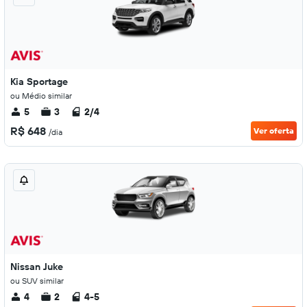
Kia Sportage
ou Médio similar
5
3
2/4
R$ 648
Ver oferta
/dia
Nissan Juke
ou SUV similar
4
2
4-5