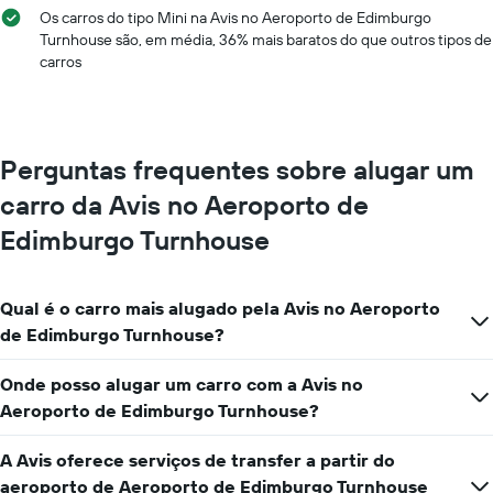
meses
médio
Os carros do tipo Mini na Avis no Aeroporto de Edimburgo
do
de
Turnhouse são, em média, 36% mais baratos do que outros tipos de
ano
um
carros
O
aluguel
gráfico
de
tem
carro
1
eixo
Perguntas frequentes sobre alugar um
Y
exibindo
carro da Avis no Aeroporto de
o
Edimburgo Turnhouse
preço
médio
de
aluguel
Qual é o carro mais alugado pela Avis no Aeroporto
de
de Edimburgo Turnhouse?
carro
por
Onde posso alugar um carro com a Avis no
um
dia
Aeroporto de Edimburgo Turnhouse?
A Avis oferece serviços de transfer a partir do
aeroporto de Aeroporto de Edimburgo Turnhouse