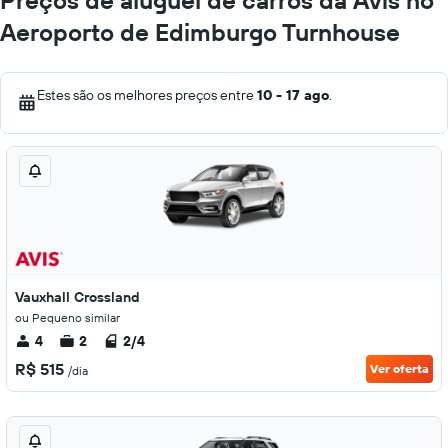
Preços de aluguel de carros da Avis no
Aeroporto de Edimburgo Turnhouse
Estes são os melhores preços entre
10 - 17 ago
.
Vauxhall Crossland
ou Pequeno similar
4
2
2/4
R$ 515
Ver oferta
/dia