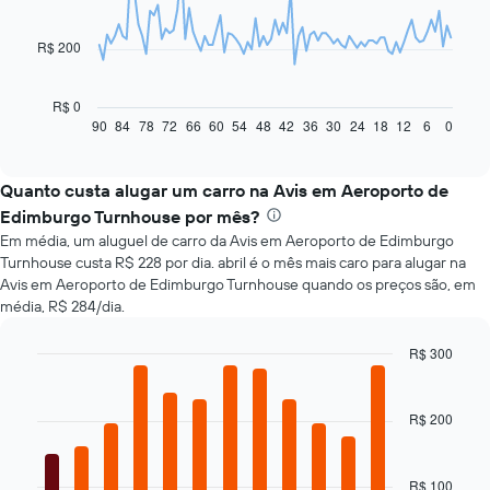
data
points.
R$ 200
O
gráfico
a
R$ 0
seguir
90
84
78
72
66
60
54
48
42
36
30
24
18
12
6
0
End
of
exibe
interactive
como
chart
o
Quanto custa alugar um carro na Avis em Aeroporto de
preço
Edimburgo Turnhouse por mês?
de
Em média, um aluguel de carro da Avis em Aeroporto de Edimburgo
um
Turnhouse custa R$ 228 por dia. abril é o mês mais caro para alugar na
carro
Avis em Aeroporto de Edimburgo Turnhouse quando os preços são, em
alugado
média, R$ 284/dia.
varia
de
acordo
R$ 300
com
Bar
Chart
a
graphic.
chart
with
aproximação
R$ 200
12
da
bars.
data
de
R$ 100
O