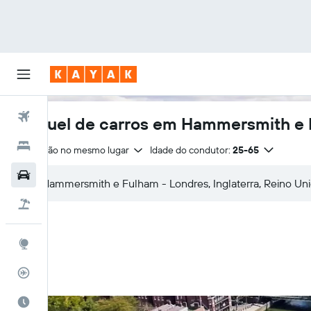
Voos
Aluguel de carros em Hammersmith e 
Hotéis
Devolução no mesmo lugar
Idade do condutor:
25-65
Carros
Pacotes
Explore
Rastreador de voos
Quando ir