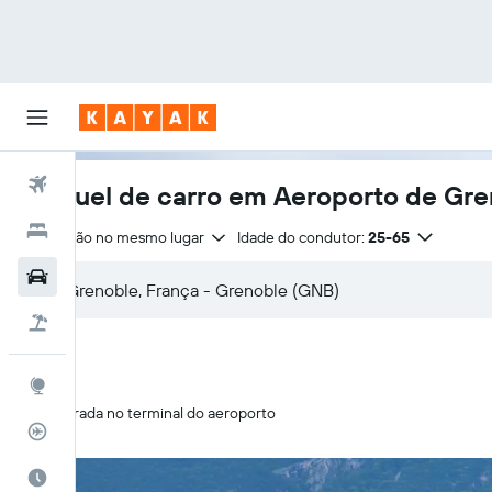
Voos
Aluguel de carro em Aeroporto de Gr
Hotéis
Devolução no mesmo lugar
Idade do condutor:
25-65
Carros
Pacotes
Explore
Retirada no terminal do aeroporto
Rastreador de voos
Quando ir