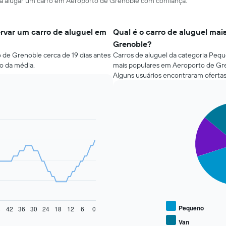
ara alugar um carro em Aeroporto de Grenoble com confiança.
rvar um carro de aluguel em
Qual é o carro de aluguel mai
Grenoble?
 de Grenoble cerca de 19 dias antes
Carros de aluguel da categoria Pequ
o da média.
mais populares em Aeroporto de Gr
Alguns usuários encontraram ofertas
Pie
Chart
graphic.
chart
with
4
slices.
O
gráfico
a
seguir
exibe
o
Pequeno
8
42
36
30
24
18
12
6
0
preço
Van
End