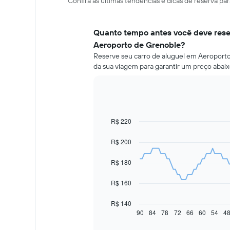
Confira as últimas tendências e dicas de reserva p
Quanto tempo antes você deve rese
Aeroporto de Grenoble?
Reserve seu carro de aluguel em Aeroporto
da sua viagem para garantir um preço abaix
R$ 220
Line
Chart
graphic.
chart
with
R$ 200
91
data
R$ 180
points.
O
R$ 160
gráfico
a
R$ 140
seguir
90
84
78
72
66
60
54
4
End
of
exibe
interactive