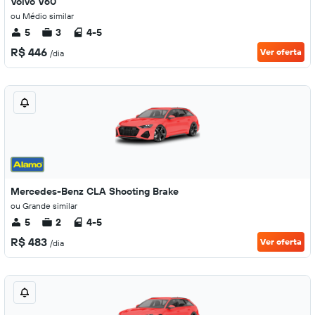
Volvo V60
ou Médio similar
5
3
4-5
R$ 446
Ver oferta
/dia
Mercedes-Benz CLA Shooting Brake
ou Grande similar
5
2
4-5
R$ 483
Ver oferta
/dia