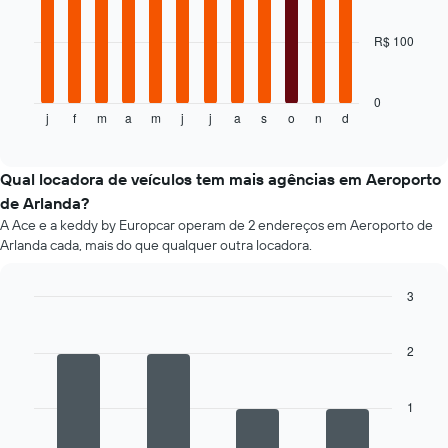
o
bars.
preço
R$ 100
médio
O
de
gráfico
um
a
aluguel
seguir
0
j
f
m
a
m
j
j
a
s
o
n
d
de
exibe
End
of
carro
o
interactive
preço
chart
médio
Qual locadora de veículos tem mais agências em Aeroporto
de
de Arlanda?
um
A Ace e a keddy by Europcar operam de 2 endereços em Aeroporto de
aluguel
Arlanda cada, mais do que qualquer outra locadora.
de
carro
a
3
cada
Bar
Chart
mês
graphic.
chart
O
with
2
4
gráfico
bars.
tem
1
1
O
eixo
gráfico
X