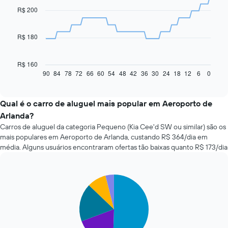
91
R$ 200
data
points.
R$ 180
O
gráfico
a
R$ 160
seguir
90
84
78
72
66
60
54
48
42
36
30
24
18
12
6
0
End
of
exibe
interactive
como
chart
o
Qual é o carro de aluguel mais popular em Aeroporto de
preço
Arlanda?
de
Carros de aluguel da categoria Pequeno (Kia Cee'd SW ou similar) são os
um
mais populares em Aeroporto de Arlanda, custando R$ 364/dia em
carro
média. Alguns usuários encontraram ofertas tão baixas quanto R$ 173/dia
alugado
varia
de
acordo
Pie
Chart
com
graphic.
chart
with
a
5
aproximação
slices.
da
data