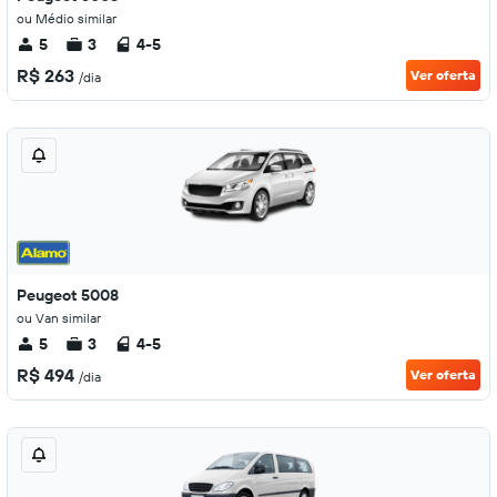
ou Médio similar
5
3
4-5
R$ 263
Ver oferta
/dia
Peugeot 5008
ou Van similar
5
3
4-5
R$ 494
Ver oferta
/dia