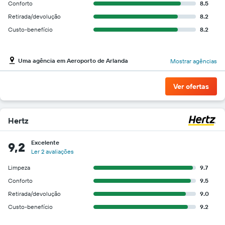
Conforto
8.5
Retirada/devolução
8.2
Custo-benefício
8.2
Uma agência em Aeroporto de Arlanda
Mostrar agências
Ver ofertas
Hertz
Excelente
9,2
Ler 2 avaliações
Limpeza
9.7
Conforto
9.5
Retirada/devolução
9.0
Custo-benefício
9.2