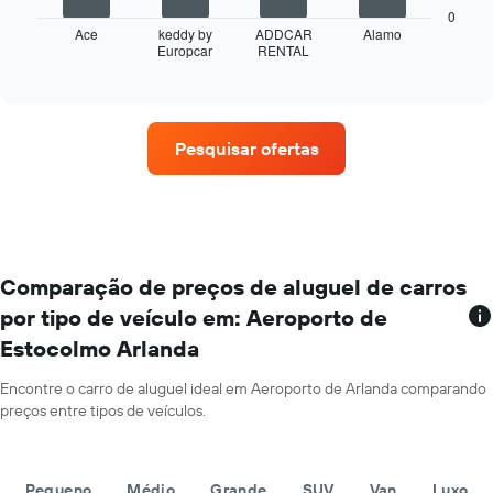
a
exibindo
0
seguir
Ace
keddy by
ADDCAR
Alamo
os
Europcar
RENTAL
exibe
End
meses
of
as
do
interactive
quatro
chart
ano
empresas
O
de
gráfico
Pesquisar ofertas
aluguel
tem
de
1
carros
eixo
que
Y
tem
exibindo
mais
o
localizações
Comparação de preços de aluguel de carros
preço
O
médio
por tipo de veículo em: Aeroporto de
gráfico
de
Estocolmo Arlanda
tem
aluguel
1
de
eixo
Encontre o carro de aluguel ideal em Aeroporto de Arlanda comparando
carro
X
preços entre tipos de veículos.
por
exibindo
um
empresas
dia
de
Pequeno
Médio
Grande
SUV
Van
Luxo
aluguel