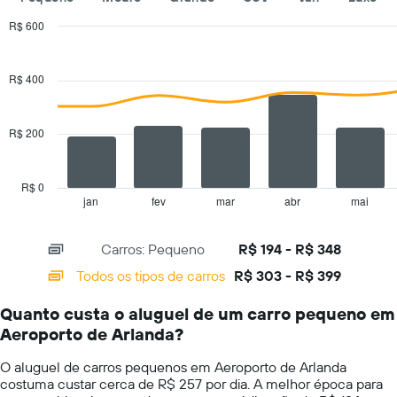
de
R$ 600
carros
Combination
Chart
O
graphic.
chart
gráfico
with
R$ 400
tem
2
1
data
series.
eixo
R$ 200
Y
The
exibindo
chart
o
has
preço
R$ 0
1
mais
jan
fev
mar
abr
mai
End
of
X
barato
interactive
axis
do
chart
Carros: Pequeno
R$ 194 - R$ 348
displaying
aluguel
categories.
de
Todos os tipos de carros
R$ 303 - R$ 399
Range:
carro
14
para
Quanto custa o aluguel de um carro pequeno em
categories.
as
Aeroporto de Arlanda?
The
empresas
chart
fornecidas
O aluguel de carros pequenos em Aeroporto de Arlanda
has
costuma custar cerca de R$ 257 por dia. A melhor época para
1