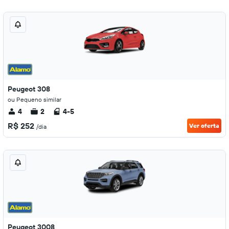
Peugeot 308
ou Pequeno similar
4
2
4-5
R$ 252
Ver oferta
/dia
Peugeot 3008