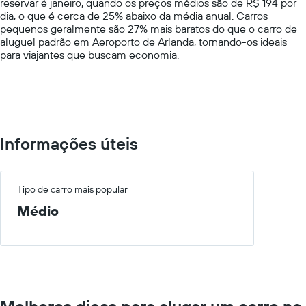
reservar é janeiro, quando os preços médios são de R$ 194 por
Y
dia, o que é cerca de 25% abaixo da média anual. Carros
axis
pequenos geralmente são 27% mais baratos do que o carro de
displaying
aluguel padrão em Aeroporto de Arlanda, tornando-os ideais
values.
para viajantes que buscam economia.
Range:
0
to
600.
Informações úteis
Tipo de carro mais popular
Médio
Melhores dicas para alugar um carro no