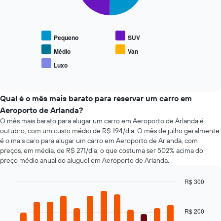
O
de
gráfico
reserva
a
O
seguir
gráfico
Pequeno
SUV
exibe
tem
o
Médio
Van
1
preço
eixo
Luxo
End
médio
X
of
de
interactive
exibindo
tipos
chart
o
populares
Qual é o mês mais barato para reservar um carro em
número
de
Aeroporto de Arlanda?
de
carros
dias
O mês mais barato para alugar um carro em Aeroporto de Arlanda é
antes
outubro, com um custo médio de R$ 194/dia. O mês de julho geralmente
da
é o mais caro para alugar um carro em Aeroporto de Arlanda, com
reserva
preços, em média, de R$ 271/dia, o que costuma ser 502% acima do
O
preço médio anual do aluguel em Aeroporto de Arlanda.
gráfico
tem
R$ 300
1
Bar
Chart
eixo
graphic.
chart
Y
with
R$ 200
exibindo
12