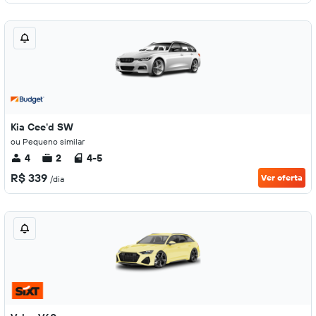
Kia Cee'd SW
ou Pequeno similar
4
2
4-5
R$ 339
Ver oferta
/dia