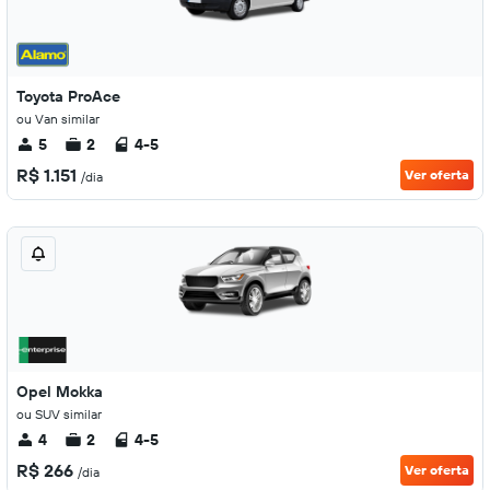
Toyota ProAce
ou Van similar
5
2
4-5
R$ 1.151
Ver oferta
/dia
Opel Mokka
ou SUV similar
4
2
4-5
R$ 266
Ver oferta
/dia