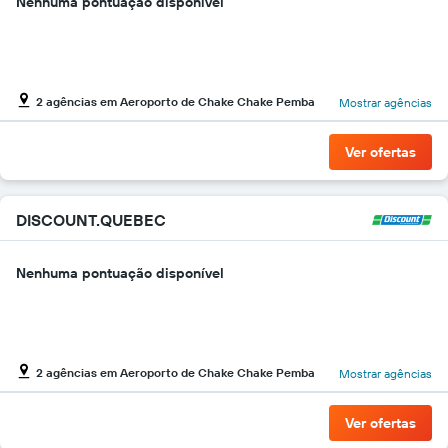
Nenhuma pontuação disponível
de
carros
O
gráfico
tem
2 agências em Aeroporto de Chake Chake Pemba
Mostrar agências
1
eixo
Y
Ver ofertas
exibindo
o
preço
DISCOUNT.QUEBEC
mais
barato
do
Nenhuma pontuação disponível
aluguel
de
carro
para
as
2 agências em Aeroporto de Chake Chake Pemba
Mostrar agências
empresas
fornecidas
Ver ofertas