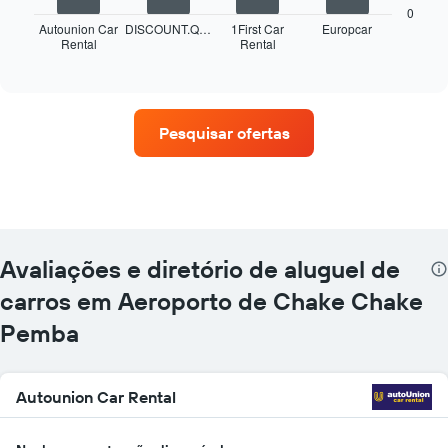
a
0
seguir
Autounion Car
DISCOUNT.Q…
1First Car
Europcar
Rental
Rental
exibe
End
of
as
interactive
quatro
chart
empresas
de
Pesquisar ofertas
aluguel
de
carros
que
tem
mais
localizações
Avaliações e diretório de aluguel de
O
gráfico
carros em Aeroporto de Chake Chake
tem
Pemba
1
eixo
X
exibindo
Autounion Car Rental
empresas
de
aluguel