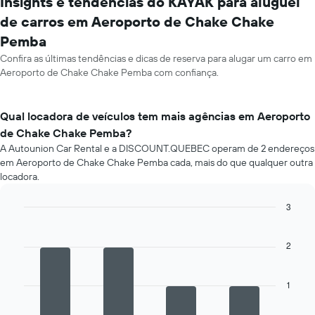
Insights e tendências do KAYAK para aluguel
de carros em Aeroporto de Chake Chake
Pemba
Confira as últimas tendências e dicas de reserva para alugar um carro em
Aeroporto de Chake Chake Pemba com confiança.
Qual locadora de veículos tem mais agências em Aeroporto
de Chake Chake Pemba?
A Autounion Car Rental e a DISCOUNT.QUEBEC operam de 2 endereços
em Aeroporto de Chake Chake Pemba cada, mais do que qualquer outra
locadora.
3
Bar
Chart
graphic.
chart
with
2
4
bars.
1
O
gráfico