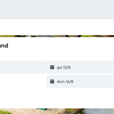
und
qui 13/8
dom 16/8