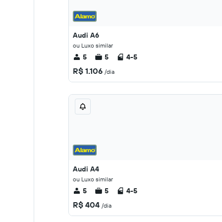
Audi A6
ou Luxo similar
5
5
4-5
R$ 1.106
/dia
Audi A4
ou Luxo similar
5
5
4-5
R$ 404
/dia