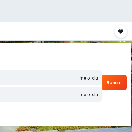
meio-dia
Buscar
meio-dia