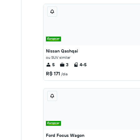
Nissan Qashqai
ou SUV similar
5
3
4-5
R$ 171
/dia
Ford Focus Wagon