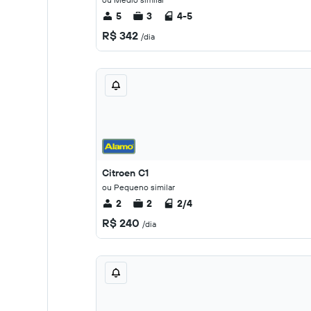
5
3
4-5
R$ 342
/dia
Citroen C1
ou Pequeno similar
2
2
2/4
R$ 240
/dia