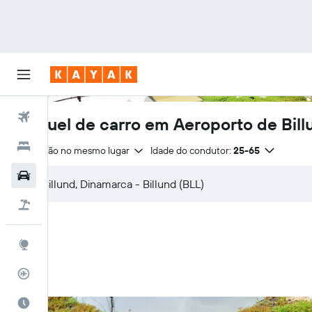
Voos
Aluguel de carro em Aeroporto de Bill
Hotéis
Devolução no mesmo lugar
Idade do condutor:
25-65
Carros
Pacotes
Explore
Rastreador de voos
Quando ir