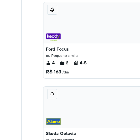
Ford Focus
ou Pequeno similar
4
2
4-5
R$ 163
/dia
Skoda Octavia
ou Médio similar