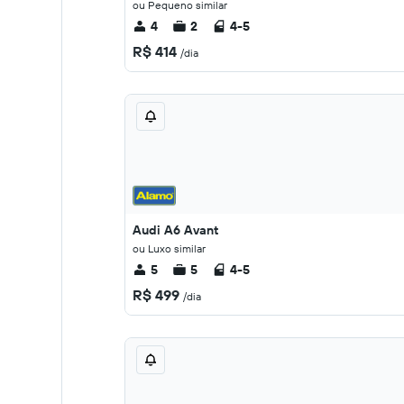
ou Pequeno similar
4
2
4-5
R$ 414
/dia
Audi A6 Avant
ou Luxo similar
5
5
4-5
R$ 499
/dia