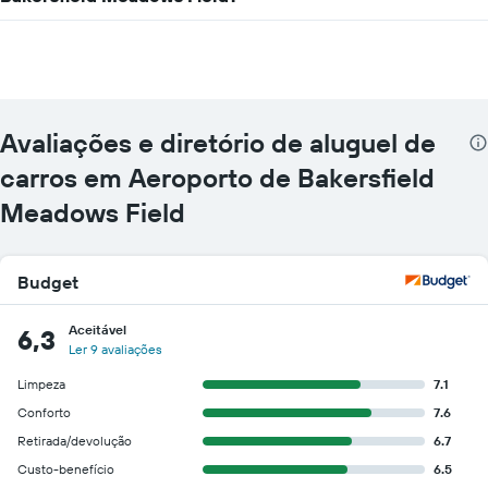
Avaliações e diretório de aluguel de
carros em Aeroporto de Bakersfield
Meadows Field
Budget
Aceitável
6,3
Ler 9 avaliações
Limpeza
7.1
Conforto
7.6
Retirada/devolução
6.7
Custo-benefício
6.5