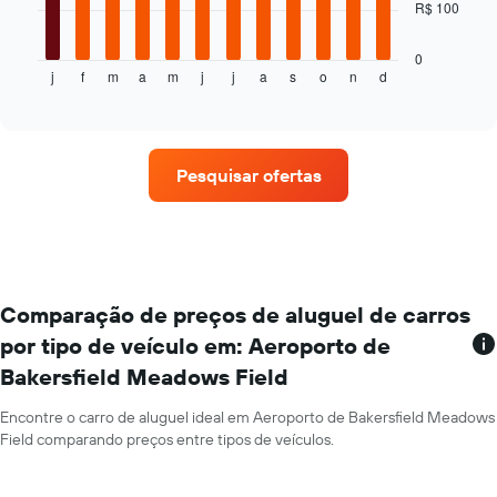
R$ 100
aluguel
gráfico
de
a
carro
seguir
0
j
f
m
a
m
j
j
a
s
o
n
d
exibe
End
of
o
interactive
preço
chart
médio
de
Pesquisar ofertas
um
aluguel
de
carro
a
cada
mês
Comparação de preços de aluguel de carros
O
por tipo de veículo em: Aeroporto de
gráfico
Bakersfield Meadows Field
tem
1
eixo
Encontre o carro de aluguel ideal em Aeroporto de Bakersfield Meadows
X
Field comparando preços entre tipos de veículos.
exibindo
os