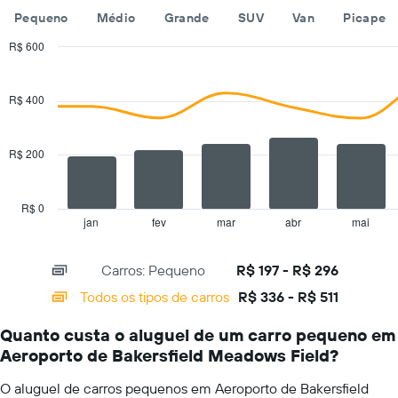
meses
Pequeno
Médio
Grande
SUV
Van
Picape
do
ano
R$ 600
O
Combination
Chart
gráfico
graphic.
chart
tem
with
R$ 400
1
2
eixo
data
series.
Y
R$ 200
exibindo
The
o
chart
preço
has
médio
R$ 0
1
de
jan
fev
mar
abr
mai
End
of
X
aluguel
interactive
axis
de
chart
Carros: Pequeno
R$ 197 - R$ 296
displaying
carro
categories.
por
Todos os tipos de carros
R$ 336 - R$ 511
Range:
um
14
dia
Quanto custa o aluguel de um carro pequeno em
categories.
Aeroporto de Bakersfield Meadows Field?
The
chart
O aluguel de carros pequenos em Aeroporto de Bakersfield
has