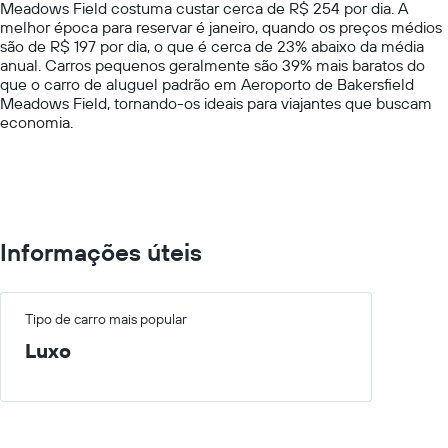
Meadows Field costuma custar cerca de R$ 254 por dia. A
1
melhor época para reservar é janeiro, quando os preços médios
Y
são de R$ 197 por dia, o que é cerca de 23% abaixo da média
axis
anual. Carros pequenos geralmente são 39% mais baratos do
displaying
que o carro de aluguel padrão em Aeroporto de Bakersfield
values.
Meadows Field, tornando-os ideais para viajantes que buscam
Range:
economia.
0
to
600.
Informações úteis
Tipo de carro mais popular
Luxo