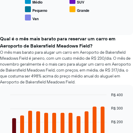
tem
Médio
SUV
exibe
1
o
Pequeno
Grande
eixo
preço
X
Van
End
médio
exibindo
of
de
interactive
o
tipos
chart
número
populares
Qual é o mês mais barato para reservar um carro em
de
de
Aeroporto de Bakersfield Meadows Field?
dias
carros
antes
O mês mais barato para alugar um carro em Aeroporto de Bakersfield
da
Meadows Field é janeiro, com um custo médio de R$ 230/dia. O mês de
reserva
novembro geralmente é o mais caro para alugar um carro em Aeroporto
O
de Bakersfield Meadows Field, com preços, em média, de R$ 317/dia, o
gráfico
que costuma ser 498% acima do preço médio anual do aluguel em
tem
Aeroporto de Bakersfield Meadows Field.
1
eixo
R$ 400
Y
Bar
Chart
exibindo
graphic.
chart
o
R$ 300
with
preço
12
médio
bars.
R$ 200
de
um
O