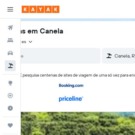
Voos
Férias em Canela
Hotéis
2 viajantes
Carros
Pacotes
O KAYAK pesquisa centenas de sites de viagem de uma só vez para enc
Explore
Rastreador de voos
Quando ir
Trips