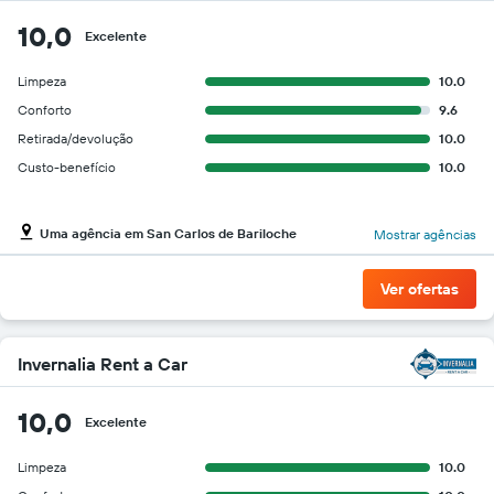
barato
10,0
do
Excelente
aluguel
de
Limpeza
10.0
carro
Conforto
9.6
para
as
Retirada/devolução
10.0
empresas
Custo-benefício
10.0
fornecidas
Uma agência em San Carlos de Bariloche
Mostrar agências
Ver ofertas
Invernalia Rent a Car
10,0
Excelente
Limpeza
10.0