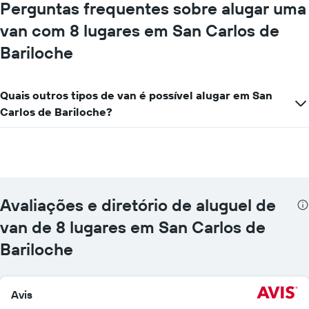
mais
Perguntas frequentes sobre alugar uma
localizações
van com 8 lugares em San Carlos de
O
gráfico
Bariloche
tem
1
eixo
X
Quais outros tipos de van é possível alugar em San
exibindo
Carlos de Bariloche?
empresas
de
aluguel
de
carros
O
gráfico
Avaliações e diretório de aluguel de
tem
van de 8 lugares em San Carlos de
1
eixo
Bariloche
Y
exibindo
o
preço
Avis
mais