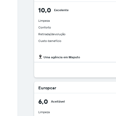
eixo
X
10,0
Excelente
exibindo
os
meses
Limpeza
do
Conforto
ano
Retirada/devolução
O
gráfico
Custo-benefício
tem
1
eixo
Uma agência em Maputo
Y
exibindo
o
preço
médio
de
Europcar
aluguel
de
carro
6,0
Aceitável
por
um
Limpeza
dia