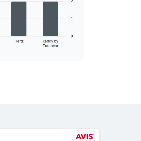
2
1
0
Hertz
keddy by
Europcar