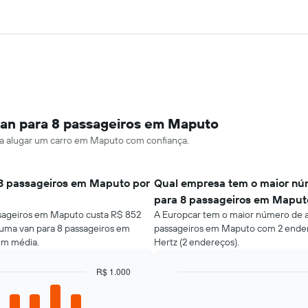
van para 8 passageiros em Maputo
ara alugar um carro em Maputo com confiança.
 8 passageiros em Maputo por
Qual empresa tem o maior núm
para 8 passageiros em Maput
ssageiros em Maputo custa R$ 852
A Europcar tem o maior número de a
r uma van para 8 passageiros em
passageiros em Maputo com 2 endere
em média.
Hertz (2 endereços).
R$ 1.000
Bar
Chart
graphic.
chart