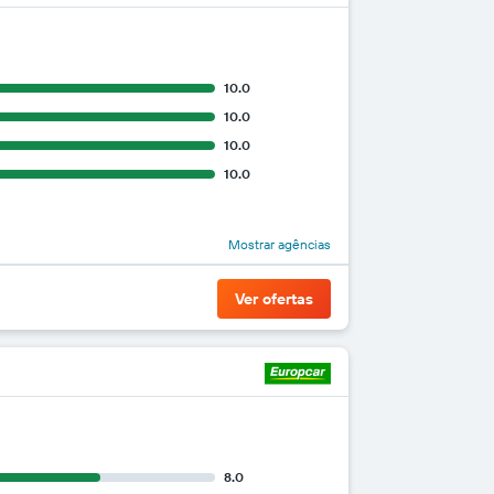
10.0
10.0
10.0
10.0
Mostrar agências
Ver ofertas
8.0