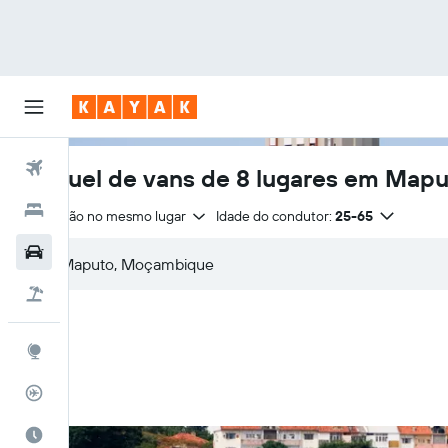
Voos
Aluguel de vans de 8 lugares em Map
Hotéis
Devolução no mesmo lugar
Idade do condutor:
25-65
Carros
Pacotes
Explore
Rastreador de voos
Quando ir