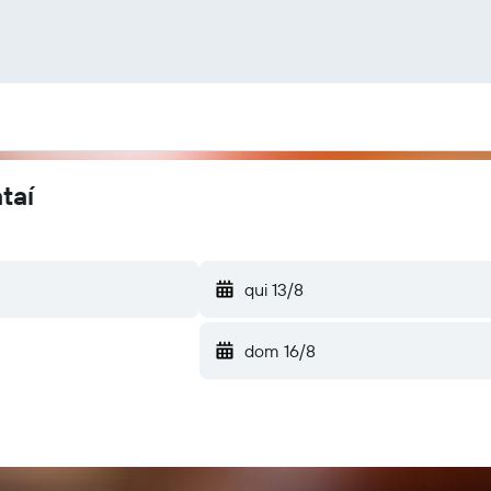
taí
qui 13/8
dom 16/8