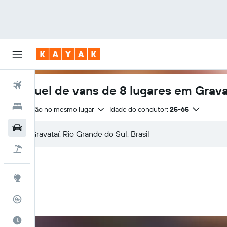
Voos
Aluguel de vans de 8 lugares em Grava
Hotéis
Devolução no mesmo lugar
Idade do condutor:
25-65
Carros
Pacotes
Explore
Rastreador de voos
Quando ir