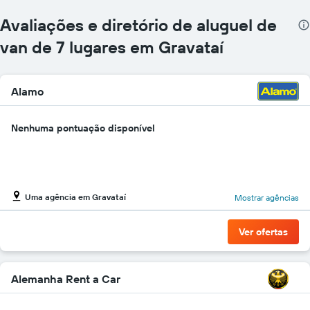
cada
mês
Avaliações e diretório de aluguel de
O
gráfico
van de 7 lugares em Gravataí
tem
1
eixo
Alamo
X
exibindo
os
Nenhuma pontuação disponível
meses
do
ano
O
gráfico
Uma agência em Gravataí
Mostrar agências
tem
1
eixo
Ver ofertas
Y
exibindo
o
preço
Alemanha Rent a Car
médio
de