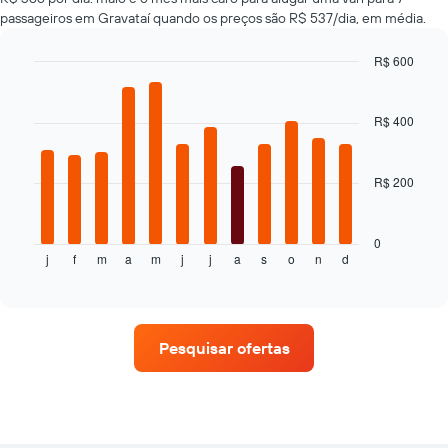
passageiros em Gravataí quando os preços são R$ 537/dia, em média.
R$ 600
Bar
Chart
graphic.
chart
with
R$ 400
12
bars.
R$ 200
O
gráfico
a
seguir
0
j
f
m
a
m
j
j
a
s
o
n
d
exibe
End
of
o
interactive
preço
chart
médio
de
Pesquisar ofertas
um
aluguel
de
carro
a