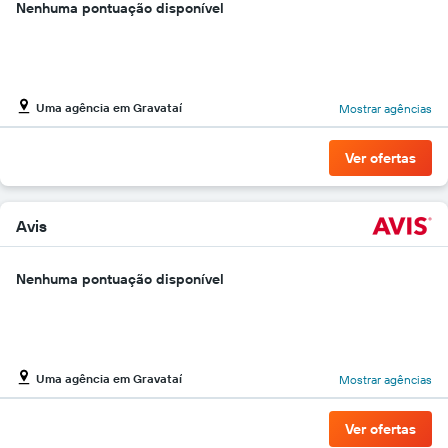
Nenhuma pontuação disponível
aluguel
de
carro
por
um
dia
Uma agência em Gravataí
Mostrar agências
Ver ofertas
Avis
Nenhuma pontuação disponível
Uma agência em Gravataí
Mostrar agências
Ver ofertas