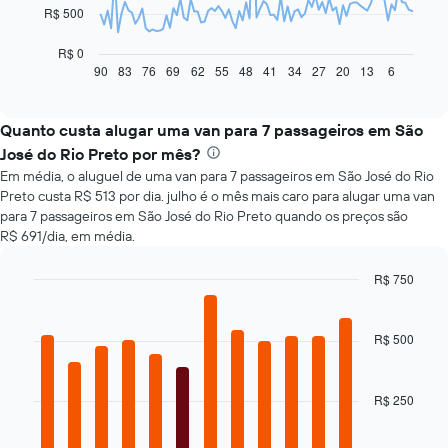
O
R$ 500
gráfico
a
R$ 0
seguir
90
83
76
69
62
55
48
41
34
27
20
13
6
End
of
exibe
interactive
como
chart
o
Quanto custa alugar uma van para 7 passageiros em São
preço
José do Rio Preto por mês?
de
Em média, o aluguel de uma van para 7 passageiros em São José do Rio
um
Preto custa R$ 513 por dia. julho é o mês mais caro para alugar uma van
carro
para 7 passageiros em São José do Rio Preto quando os preços são
alugado
R$ 691/dia, em média.
varia
de
acordo
R$ 750
com
Bar
Chart
a
graphic.
chart
with
aproximação
R$ 500
12
da
bars.
data
de
R$ 250
O
reserva
gráfico
O
a