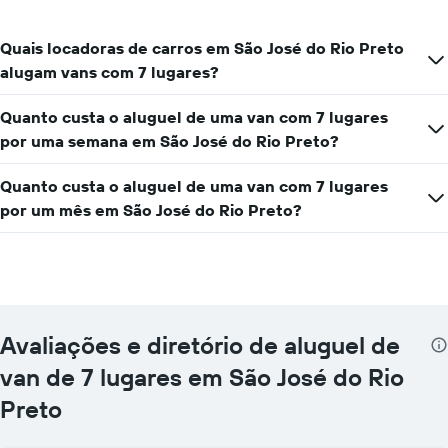
tem
1
Quais locadoras de carros em São José do Rio Preto
eixo
alugam vans com 7 lugares?
Y
exibindo
o
Quanto custa o aluguel de uma van com 7 lugares
preço
por uma semana em São José do Rio Preto?
mais
barato
Quanto custa o aluguel de uma van com 7 lugares
do
aluguel
por um mês em São José do Rio Preto?
de
carro
para
as
empresas
fornecidas
Avaliações e diretório de aluguel de
van de 7 lugares em São José do Rio
Preto