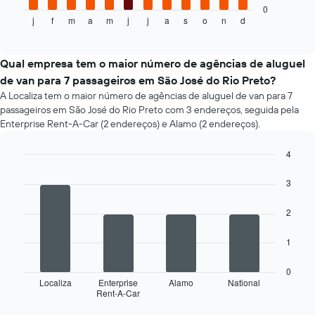
gráfico
seguir
0
tem
j
f
m
a
m
j
j
a
s
o
n
d
exibe
End
1
of
o
eixo
interactive
preço
chart
X
médio
Qual empresa tem o maior número de agências de aluguel
exibindo
de
de van para 7 passageiros em São José do Rio Preto?
o
um
número
A Localiza tem o maior número de agências de aluguel de van para 7
aluguel
de
passageiros em São José do Rio Preto com 3 endereços, seguida pela
de
dias
Enterprise Rent-A-Car (2 endereços) e Alamo (2 endereços).
carro
antes
a
da
4
cada
reserva
mês
Bar
Chart
O
graphic.
chart
O
3
gráfico
with
gráfico
tem
4
tem
2
1
bars.
1
eixo
eixo
Y
O
1
X
exibindo
gráfico
exibindo
o
a
0
os
preço
seguir
Localiza
Enterprise
Alamo
National
meses
Rent-A-Car
médio
exibe
End
do
of
de
as
interactive