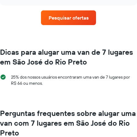
ano
um
quatro
chart
O
aluguel
empresas
gráfico
de
de
Pesquisar ofertas
tem
carro
aluguel
1
de
eixo
carros
Y
que
exibindo
tem
o
mais
Dicas para alugar uma van de 7 lugares
preço
localizações
médio
em São José do Rio Preto
O
de
gráfico
aluguel
tem
de
25% dos nossos usuários encontraram uma van de 7 lugares por
1
carro
R$ 66 ou menos.
eixo
por
X
um
exibindo
dia
empresas
de
Perguntas frequentes sobre alugar uma
aluguel
de
van com 7 lugares em São José do Rio
carros
O
Preto
gráfico