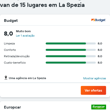
gráfico
van de 15 lugares em La Spezia
tem
1
eixo
Budget
Y
exibindo
o
Muito bom
8,0
preço
Ler 1 avaliação
mais
Limpeza
8.0
barato
do
Conforto
8.0
aluguel
Retirada/devolução
8.0
de
Custo-benefício
8.0
carro
para
as
empresas
Uma agência em La Spezia
Mostrar agências
fornecidas
Ver ofertas
Europcar