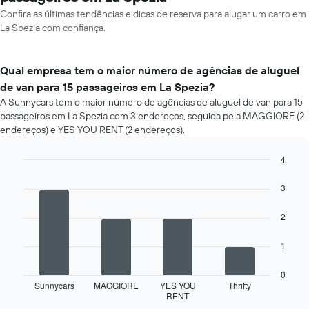
Confira as últimas tendências e dicas de reserva para alugar um carro em
La Spezia com confiança.
Qual empresa tem o maior número de agências de aluguel
de van para 15 passageiros em La Spezia?
A Sunnycars tem o maior número de agências de aluguel de van para 15
passageiros em La Spezia com 3 endereços, seguida pela MAGGIORE (2
endereços) e YES YOU RENT (2 endereços).
4
Bar
Chart
graphic.
chart
3
with
4
2
bars.
O
1
gráfico
a
0
seguir
Sunnycars
MAGGIORE
YES YOU
Thrifty
RENT
exibe
End
of