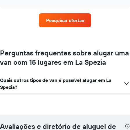
as
interactive
quatro
chart
empresas
de
Pesquisar ofertas
aluguel
de
carros
que
tem
mais
Perguntas frequentes sobre alugar uma
localizações
van com 15 lugares em La Spezia
O
gráfico
tem
1
Quais outros tipos de van é possível alugar em La
eixo
Spezia?
X
exibindo
empresas
de
aluguel
de
carros
Avaliações e diretório de aluguel de
O