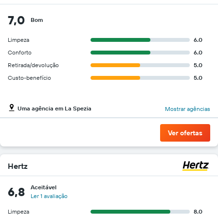
7,0
Bom
Limpeza
6.0
Conforto
6.0
Retirada/devolução
5.0
Custo-benefício
5.0
Uma agência em La Spezia
Mostrar agências
Ver ofertas
Hertz
Aceitável
6,8
Ler 1 avaliação
Limpeza
8.0