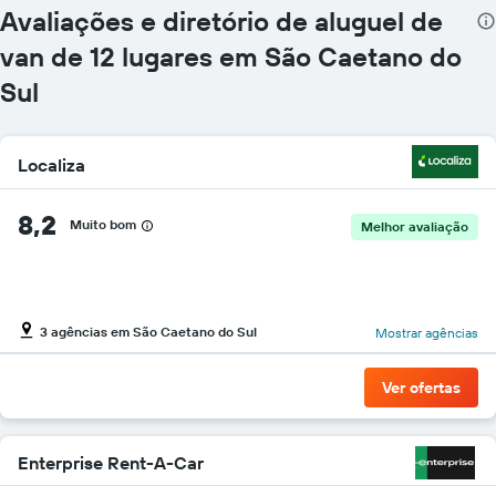
gráfico
Avaliações e diretório de aluguel de
tem
van de 12 lugares em São Caetano do
1
eixo
Sul
Y
exibindo
o
preço
Localiza
mais
barato
8,2
do
Muito bom
Melhor avaliação
aluguel
de
carro
para
as
3 agências em São Caetano do Sul
Mostrar agências
empresas
fornecidas
Ver ofertas
Enterprise Rent-A-Car