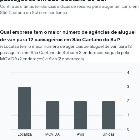
Confira as últimas tendências e dicas de reserva para alugar um carro em
São Caetano do Sul com confiança.
Qual empresa tem o maior número de agências de aluguel
de van para 12 passageiros em São Caetano do Sul?
A Localiza tem o maior número de agências de aluguel de van para 12
passageiros em São Caetano do Sul com 3 endereços, seguida pela
MOVIDA (2 endereços) e Avis (2 endereços).
4
Bar
Chart
graphic.
chart
3
with
4
bars.
2
O
1
gráfico
a
seguir
0
Localiza
MOVIDA
Avis
Unidas
exibe
End
of