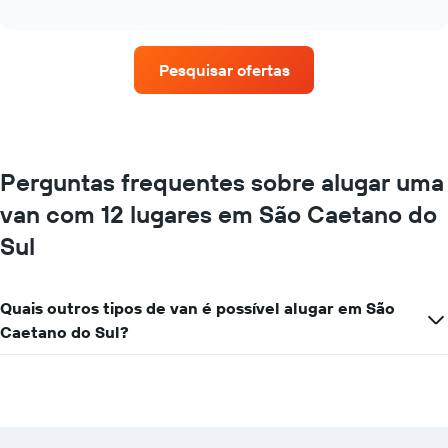
as
interactive
quatro
chart
empresas
de
Pesquisar ofertas
aluguel
de
carros
que
tem
mais
Perguntas frequentes sobre alugar uma
localizações
van com 12 lugares em São Caetano do
O
gráfico
Sul
tem
1
eixo
X
Quais outros tipos de van é possível alugar em São
exibindo
Caetano do Sul?
empresas
de
aluguel
de
carros
O