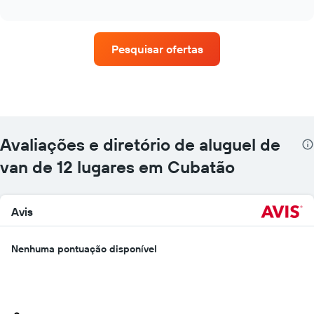
as
interactive
quatro
chart
empresas
de
Pesquisar ofertas
aluguel
de
carros
que
tem
mais
localizações
Avaliações e diretório de aluguel de
O
gráfico
van de 12 lugares em Cubatão
tem
1
eixo
Avis
X
exibindo
empresas
Nenhuma pontuação disponível
de
aluguel
de
carros
O