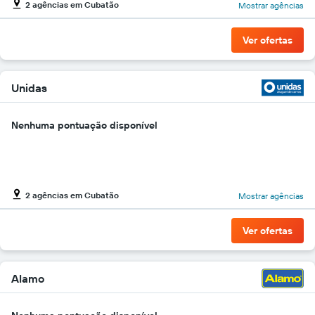
2 agências em Cubatão
Mostrar agências
gráfico
tem
1
Ver ofertas
eixo
Y
exibindo
o
Unidas
preço
mais
Nenhuma pontuação disponível
barato
do
aluguel
de
carro
para
2 agências em Cubatão
Mostrar agências
as
empresas
Ver ofertas
fornecidas
Alamo