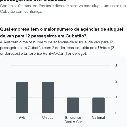
Confira as últimas tendências e dicas de reserva para alugar um carro em
Cubatão com confiança.
Qual empresa tem o maior número de agências de aluguel
de van para 12 passageiros em Cubatão?
A Avis tem o maior número de agências de aluguel de van para 12
passageiros em Cubatão com 2 endereços, seguida pela Unidas (2
endereços) e Enterprise Rent-A-Car (1 endereço).
3
Bar
Chart
graphic.
chart
with
2
4
bars.
1
O
gráfico
a
0
seguir
Avis
Unidas
Enterprise
National
Rent-A-Car
exibe
End
of