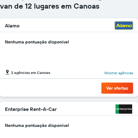
gráfico
van de 12 lugares em Canoas
tem
1
eixo
Alamo
Y
exibindo
o
Nenhuma pontuação disponível
preço
mais
barato
do
aluguel
2 agências em Canoas
de
Mostrar agências
carro
para
Ver ofertas
as
empresas
fornecidas
Enterprise Rent-A-Car
Nenhuma pontuação disponível