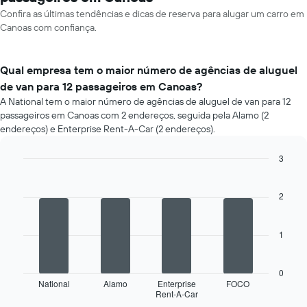
Confira as últimas tendências e dicas de reserva para alugar um carro em
Canoas com confiança.
Qual empresa tem o maior número de agências de aluguel
de van para 12 passageiros em Canoas?
A National tem o maior número de agências de aluguel de van para 12
passageiros em Canoas com 2 endereços, seguida pela Alamo (2
endereços) e Enterprise Rent-A-Car (2 endereços).
3
Bar
Chart
graphic.
chart
with
2
4
bars.
1
O
gráfico
a
0
seguir
National
Alamo
Enterprise
FOCO
Rent-A-Car
exibe
End
of