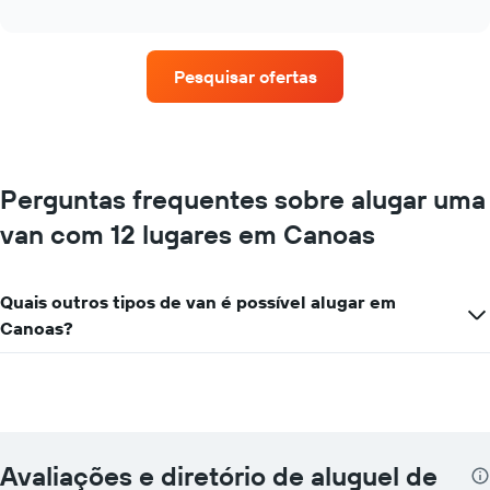
as
interactive
quatro
chart
empresas
de
Pesquisar ofertas
aluguel
de
carros
que
tem
mais
Perguntas frequentes sobre alugar uma
localizações
van com 12 lugares em Canoas
O
gráfico
tem
1
Quais outros tipos de van é possível alugar em
eixo
Canoas?
X
exibindo
empresas
de
aluguel
de
carros
Avaliações e diretório de aluguel de
O