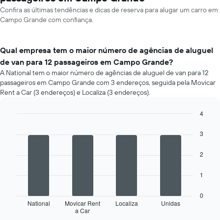
Confira as últimas tendências e dicas de reserva para alugar um carro em
Campo Grande com confiança.
Qual empresa tem o maior número de agências de aluguel
de van para 12 passageiros em Campo Grande?
A National tem o maior número de agências de aluguel de van para 12
passageiros em Campo Grande com 3 endereços, seguida pela Movicar
Rent a Car (3 endereços) e Localiza (3 endereços).
4
Bar
Chart
graphic.
chart
3
with
4
2
bars.
O
1
gráfico
a
0
seguir
National
Movicar Rent
Localiza
Unidas
a Car
exibe
End
of