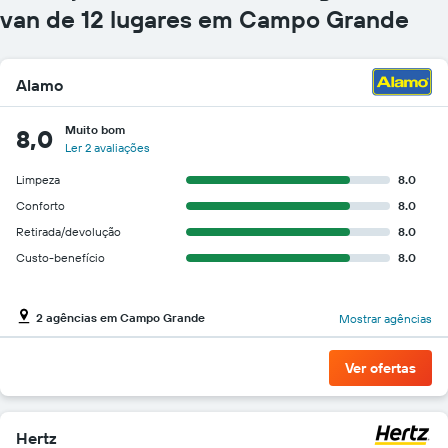
gráfico
van de 12 lugares em Campo Grande
tem
1
eixo
Alamo
Y
exibindo
o
Muito bom
8,0
preço
Ler 2 avaliações
mais
barato
Limpeza
8.0
do
Conforto
8.0
aluguel
Retirada/devolução
8.0
de
carro
Custo-benefício
8.0
para
as
empresas
2 agências em Campo Grande
Mostrar agências
fornecidas
Ver ofertas
Hertz