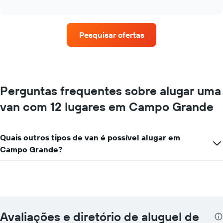
as
interactive
quatro
chart
empresas
de
Pesquisar ofertas
aluguel
de
carros
que
tem
mais
Perguntas frequentes sobre alugar uma
localizações
van com 12 lugares em Campo Grande
O
gráfico
tem
1
Quais outros tipos de van é possível alugar em
eixo
Campo Grande?
X
exibindo
empresas
de
aluguel
de
carros
Avaliações e diretório de aluguel de
O