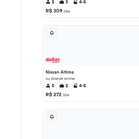
5
3
4-5
R$ 309
/dia
Nissan Altima
ou Grande similar
5
2
4-5
R$ 272
/dia