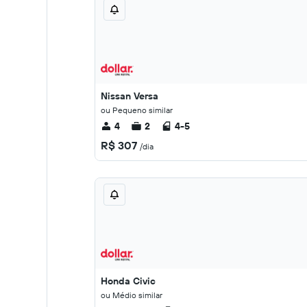
Nissan Versa
ou Pequeno similar
4
2
4-5
R$ 307
/dia
Honda Civic
ou Médio similar