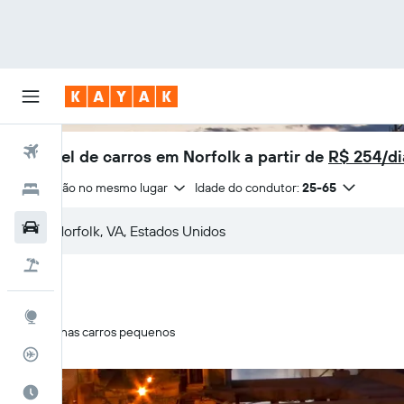
Voos
Aluguel de carros em Norfolk a partir de
R$ 254/di
Devolução no mesmo lugar
Idade do condutor:
25-65
Hotéis
Carros
Pacotes
Explore
Apenas carros pequenos
Rastreador de voos
Quando ir