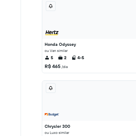
Honda Odyssey
ou Van similar
5
2
4-5
R$ 465
/dia
Chrysler 300
ou Luxo similar