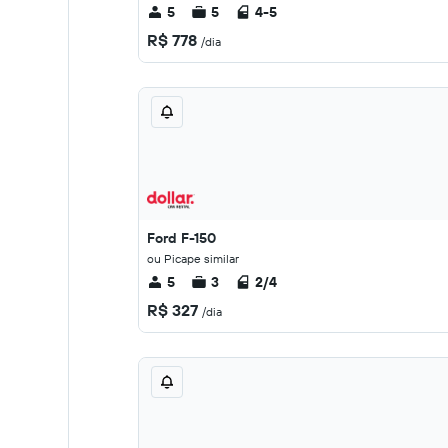
5
5
4-5
R$ 778
/dia
Ford F-150
ou Picape similar
5
3
2/4
R$ 327
/dia