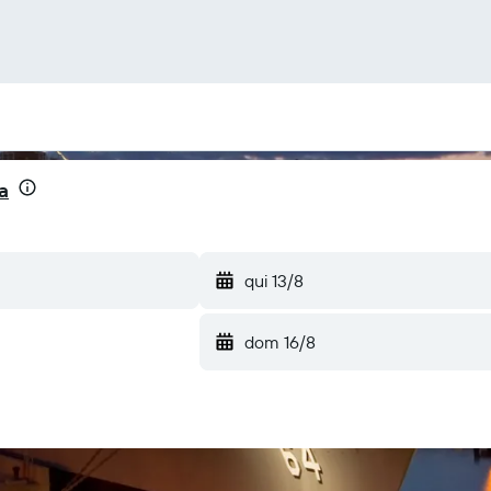
a
qui 13/8
dom 16/8