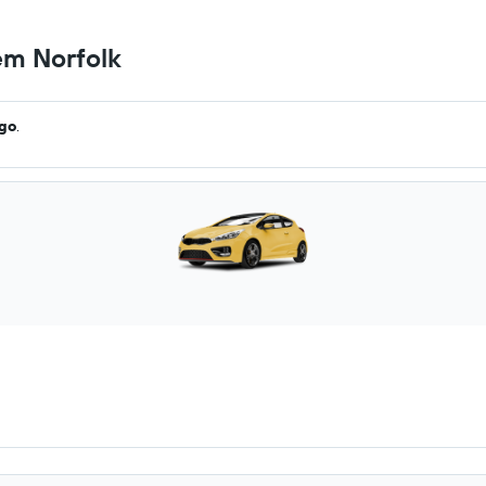
em Norfolk
ago
.