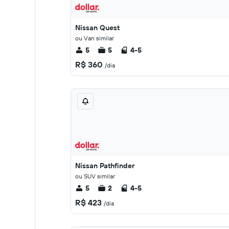
Nissan Quest
ou Van similar
5
5
4-5
R$ 360
/dia
Nissan Pathfinder
ou SUV similar
5
2
4-5
R$ 423
/dia