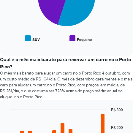
gráfico
O
1
tem
gráfico
eixo
1
a
Y
eixo
seguir
exibindo
X
exibe
o
exibindo
o
preço
as
preço
médio
SUV
Pequeno
4
End
médio
de
of
empresas
de
um
interactive
de
tipos
chart
aluguel
aluguel
populares
Qual é o mês mais barato para reservar um carro no o Porto
de
de
de
carro
Rico?
carro
carros
O mês mais barato para alugar um carro no o Porto Rico é outubro, com
mais
um custo médio de R$ 104/dia. O mês de dezembro geralmente é o mais
baratas
caro para alugar um carro no o Porto Rico, com preços, em média, de
O
R$ 281/dia, o que costuma ser 723% acima do preço médio anual do
gráfico
aluguel no o Porto Rico.
tem
1
eixo
R$ 300
Y
Bar
Chart
exibindo
graphic.
chart
with
o
R$ 200
12
preço