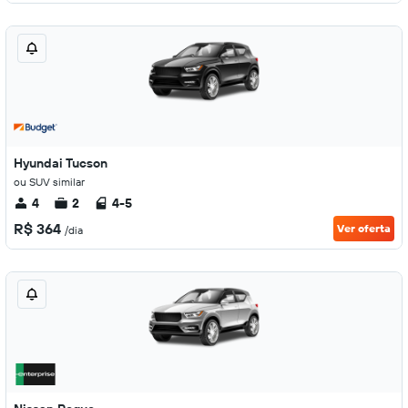
Hyundai Tucson
ou SUV similar
4
2
4-5
R$ 364
Ver oferta
/dia