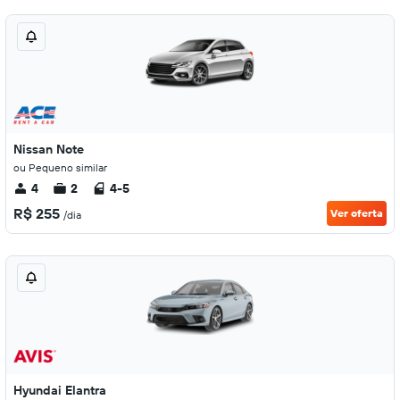
Nissan Note
ou Pequeno similar
4
2
4-5
R$ 255
Ver oferta
/dia
Hyundai Elantra