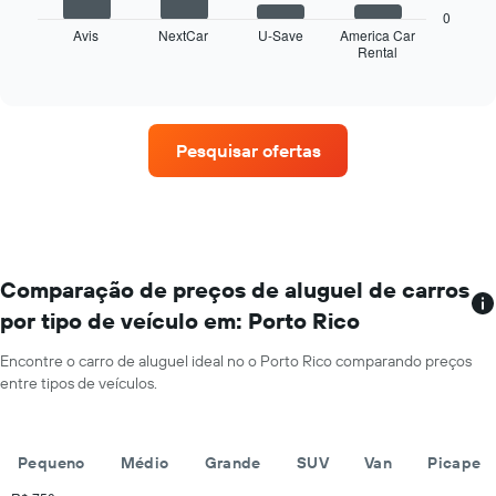
a
exibindo
0
seguir
Avis
NextCar
U-Save
America Car
os
Rental
exibe
End
meses
of
as
do
interactive
quatro
chart
ano
empresas
O
de
gráfico
Pesquisar ofertas
aluguel
tem
de
1
carros
eixo
que
Y
tem
exibindo
mais
o
localizações
Comparação de preços de aluguel de carros
preço
O
médio
por tipo de veículo em: Porto Rico
gráfico
de
tem
aluguel
Encontre o carro de aluguel ideal no o Porto Rico comparando preços
1
de
entre tipos de veículos.
eixo
carro
X
por
exibindo
um
empresas
dia
Pequeno
Médio
Grande
SUV
Van
Picape
de