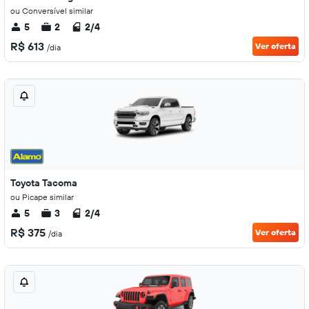
ou Conversível similar
5
2
2/4
R$ 613
Ver oferta
/dia
Toyota Tacoma
ou Picape similar
5
3
2/4
R$ 375
Ver oferta
/dia