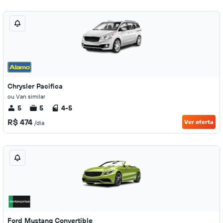
Chrysler Pacifica
ou Van similar
5
5
4-5
R$ 474
Ver oferta
/dia
Ford Mustang Convertible