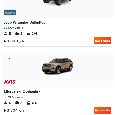
Jeep Wrangler Unlimited
ou SUV similar
5
2
2/4
R$ 300
Ver oferta
/dia
Mitsubishi Outlander
ou SUV similar
5
3
4-5
R$ 304
Ver oferta
/dia