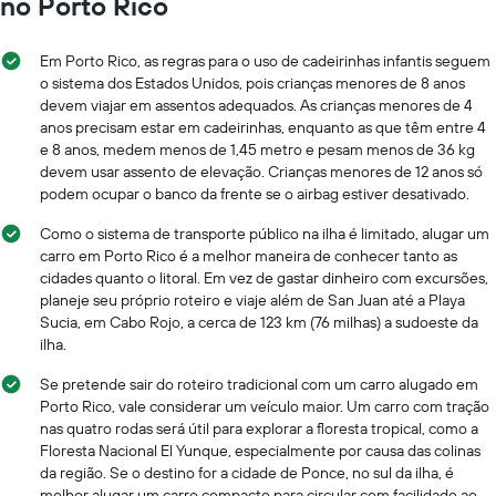
no Porto Rico
Em Porto Rico, as regras para o uso de cadeirinhas infantis seguem
o sistema dos Estados Unidos, pois crianças menores de 8 anos
devem viajar em assentos adequados. As crianças menores de 4
anos precisam estar em cadeirinhas, enquanto as que têm entre 4
e 8 anos, medem menos de 1,45 metro e pesam menos de 36 kg
devem usar assento de elevação. Crianças menores de 12 anos só
podem ocupar o banco da frente se o airbag estiver desativado.
Como o sistema de transporte público na ilha é limitado, alugar um
carro em Porto Rico é a melhor maneira de conhecer tanto as
cidades quanto o litoral. Em vez de gastar dinheiro com excursões,
planeje seu próprio roteiro e viaje além de San Juan até a Playa
Sucia, em Cabo Rojo, a cerca de 123 km (76 milhas) a sudoeste da
ilha.
Se pretende sair do roteiro tradicional com um carro alugado em
Porto Rico, vale considerar um veículo maior. Um carro com tração
nas quatro rodas será útil para explorar a floresta tropical, como a
Floresta Nacional El Yunque, especialmente por causa das colinas
da região. Se o destino for a cidade de Ponce, no sul da ilha, é
melhor alugar um carro compacto para circular com facilidade ao