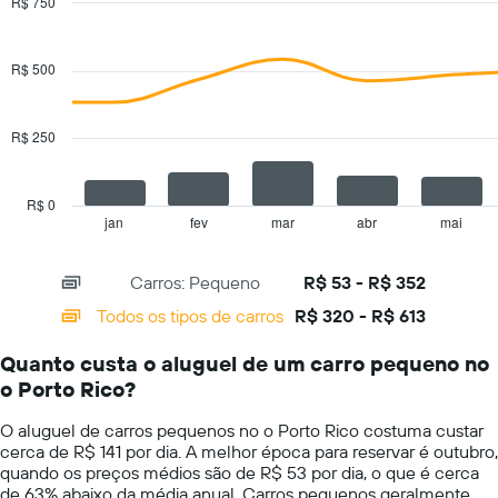
aluguel
R$ 750
de
Combination
Chart
carros
graphic.
chart
with
O
R$ 500
2
gráfico
data
tem
series.
1
R$ 250
eixo
The
Y
chart
exibindo
has
R$ 0
o
1
jan
fev
mar
abr
mai
End
preço
of
X
mais
interactive
axis
chart
barato
Carros: Pequeno
R$ 53 - R$ 352
displaying
do
categories.
Todos os tipos de carros
R$ 320 - R$ 613
aluguel
Range:
de
14
carro
Quanto custa o aluguel de um carro pequeno no
categories.
para
o Porto Rico?
The
as
chart
empresas
O aluguel de carros pequenos no o Porto Rico costuma custar
has
fornecidas
cerca de R$ 141 por dia. A melhor época para reservar é outubro,
1
quando os preços médios são de R$ 53 por dia, o que é cerca
Y
de 63% abaixo da média anual. Carros pequenos geralmente
axis