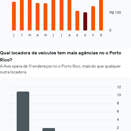
bars.
mais
barato
R$ 100
O
do
gráfico
aluguel
a
de
seguir
0
carro
j
f
m
a
m
j
j
a
s
o
n
d
exibe
End
para
of
o
as
interactive
preço
chart
empresas
médio
Qual locadora de veículos tem mais agências no o Porto
fornecidas
de
Rico?
um
A Avis opera de 11 endereços no o Porto Rico, mais do que qualquer
aluguel
outra locadora.
de
carro
a
12
cada
Bar
Chart
10
mês
graphic.
chart
O
with
8
4
gráfico
6
bars.
tem
1
4
O
eixo
2
gráfico
X