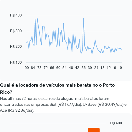
R$ 400
Line
Chart
graphic.
chart
with
91
R$ 300
data
points.
R$ 200
O
gráfico
a
R$ 100
seguir
90
84
78
72
66
60
54
48
42
36
30
24
18
12
6
0
End
of
exibe
interactive
como
chart
o
Qual é a locadora de veículos mais barata no o Porto
preço
Rico?
de
Nas últimas 72 horas, os carros de aluguel mais baratos foram
um
encontrados nas empresas Sixt (R$ 17,77/dia), U-Save (R$ 30,49/dia) e
carro
Ace (R$ 32,86/dia).
alugado
varia
de
R$ 400
acordo
Bar
Chart