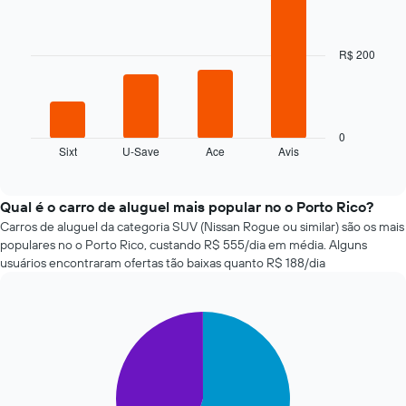
com
graphic.
chart
with
a
4
aproximação
bars.
R$ 200
da
data
O
de
gráfico
reserva
a
O
seguir
0
gráfico
Sixt
U-Save
Ace
Avis
exibe
End
tem
of
as
interactive
1
quatro
chart
eixo
empresas
Qual é o carro de aluguel mais popular no o Porto Rico?
X
de
Carros de aluguel da categoria SUV (Nissan Rogue ou similar) são os mais
exibindo
aluguel
populares no o Porto Rico, custando R$ 555/dia em média. Alguns
o
de
usuários encontraram ofertas tão baixas quanto R$ 188/dia
número
carros
de
mais
dias
baratas
antes
Pie
Chart
das
da
graphic.
chart
últimas
reserva
with
72
2
O
horas
slices.
gráfico
O
tem