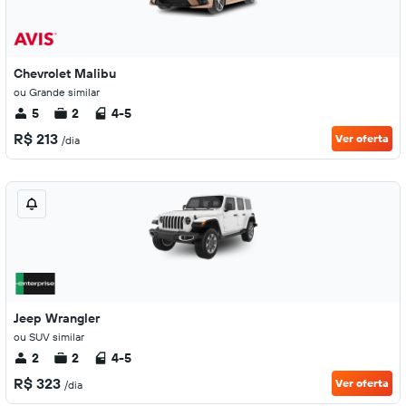
Chevrolet Malibu
ou Grande similar
5
2
4-5
R$ 213
Ver oferta
/dia
Jeep Wrangler
ou SUV similar
2
2
4-5
R$ 323
Ver oferta
/dia