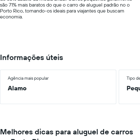
são 71% mais baratos do que o carro de aluguel padrão no o
displaying
Porto Rico, tornando-os ideais para viajantes que buscam
values.
economia.
Range:
0
to
750.
Informações úteis
Agência mais popular
Tipo d
Alamo
Peq
Melhores dicas para aluguel de carros