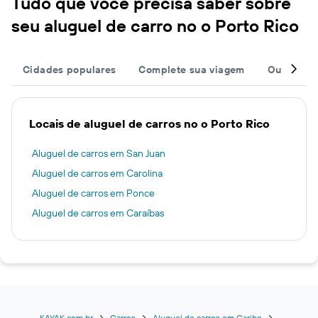
Tudo que você precisa saber sobre
seu aluguel de carro no o Porto Rico
Cidades populares
Complete sua viagem
Outros de
Locais de aluguel de carros no o Porto Rico
Aluguel de carros em San Juan
Aluguel de carros em Carolina
Aluguel de carros em Ponce
Aluguel de carros em Caraíbas
KAYAK.com.br
Carros
Aluguel de carros em Caribe