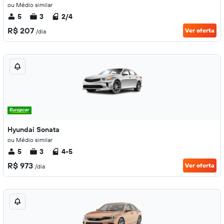
ou Médio similar
5
3
2/4
R$ 207
Ver oferta
/dia
Hyundai Sonata
ou Médio similar
5
3
4-5
R$ 973
Ver oferta
/dia