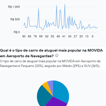
with
91
R$ 1.000
data
points.
R$ 500
O
gráfico
a
R$ 0
seguir
90
83
76
69
62
55
48
41
34
27
20
13
6
End
of
exibe
interactive
como
chart
o
Qual é o tipo de carro de aluguel mais popular na MOVIDA
preço
em Aeroporto de Navegantes?
de
O tipo de carro de aluguel mais popular na MOVIDA em Aeroporto de
um
Navegantes é Pequeno (32%), seguido por Médio (29%) e SUV (26%).
carro
alugado
varia
de
Pie
Chart
acordo
graphic.
chart
com
with
a
5
slices.
aproximação
da