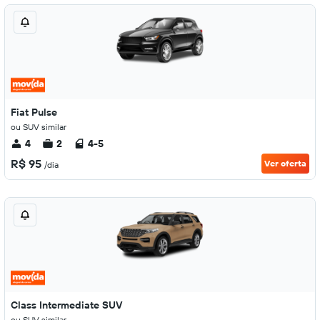
Fiat Pulse
ou SUV similar
4
2
4-5
R$ 95
Ver oferta
/dia
Class Intermediate SUV
ou SUV similar