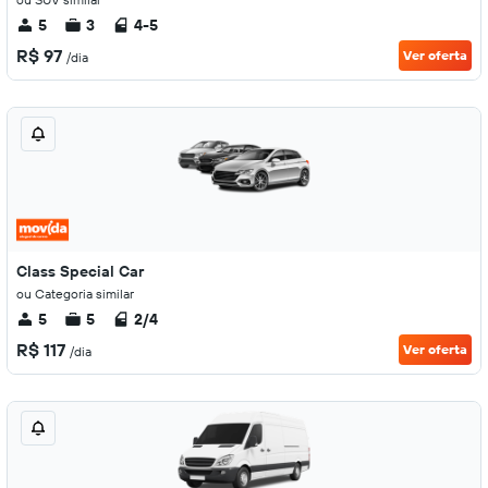
5
3
4-5
R$ 97
Ver oferta
/dia
Class Special Car
ou Categoria similar
5
5
2/4
R$ 117
Ver oferta
/dia