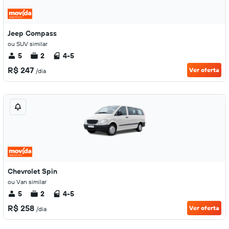
Jeep Compass
ou SUV similar
5
2
4-5
R$ 247
Ver oferta
/dia
Chevrolet Spin
ou Van similar
5
2
4-5
R$ 258
Ver oferta
/dia