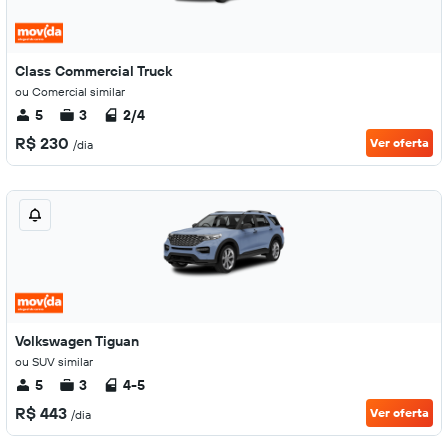
Class Commercial Truck
ou Comercial similar
5
3
2/4
R$ 230
Ver oferta
/dia
Volkswagen Tiguan
ou SUV similar
5
3
4-5
R$ 443
Ver oferta
/dia