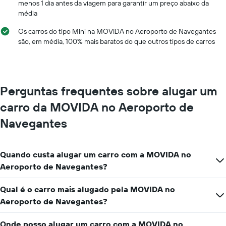
menos 1 dia antes da viagem para garantir um preço abaixo da
os
média
meses
do
Os carros do tipo Mini na MOVIDA no Aeroporto de Navegantes
ano
são, em média, 100% mais baratos do que outros tipos de carros
O
gráfico
tem
1
eixo
Perguntas frequentes sobre alugar um
Y
exibindo
carro da MOVIDA no Aeroporto de
o
preço
Navegantes
médio
de
aluguel
Quando custa alugar um carro com a MOVIDA no
de
Aeroporto de Navegantes?
carro
por
um
Qual é o carro mais alugado pela MOVIDA no
dia
Aeroporto de Navegantes?
Onde posso alugar um carro com a MOVIDA no