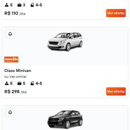
5
3
4-5
R$ 110
Ver oferta
/dia
Class Minivan
ou Van similar
5
5
4-5
R$ 298
Ver oferta
/dia