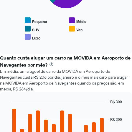
O
data
gráfico
de
a
reserva
seguir
O
Pequeno
Médio
exibe
gráfico
o
tem
SUV
Van
preço
1
Luxo
End
médio
eixo
of
de
X
interactive
tipos
chart
exibindo
populares
Quanto custa alugar um carro na MOVIDA em Aeroporto de
o
de
número
Navegantes por mês?
carros
de
Em média, um aluguel de carro da MOVIDA em Aeroporto de
dias
Navegantes custa R$ 206 por dia. janeiro é o mês mais caro para alugar
antes
na MOVIDA em Aeroporto de Navegantes quando os preços são, em
da
média, R$ 264/dia.
reserva
O
R$ 300
gráfico
tem
Bar
Chart
graphic.
chart
1
with
eixo
R$ 200
12
Y
bars.
exibindo