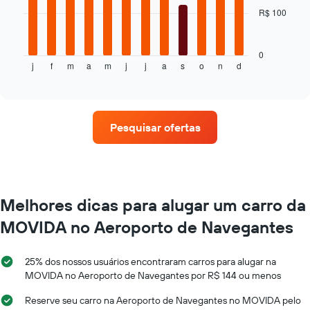
o
R$ 100
O
preço
gráfico
médio
a
de
seguir
0
um
j
f
m
a
m
j
j
a
s
o
n
d
exibe
End
aluguel
of
o
interactive
de
preço
chart
carro
médio
de
Pesquisar ofertas
um
aluguel
de
carro
a
cada
Melhores dicas para alugar um carro da
mês
MOVIDA no Aeroporto de Navegantes
O
gráfico
tem
25% dos nossos usuários encontraram carros para alugar na
1
MOVIDA no Aeroporto de Navegantes por R$ 144 ou menos
eixo
X
Reserve seu carro na Aeroporto de Navegantes no MOVIDA pelo
exibindo