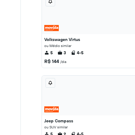
Volkswagen Virtus
ou Médio similar
5
3
4-5
R$ 144
/dia
Jeep Compass
ou SUV similar
5
2
4-5