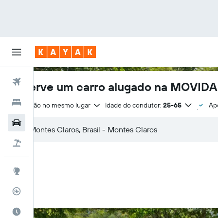
Voos
Reserve um carro alugado na MOVIDA
Hotéis
Devolução no mesmo lugar
Idade do condutor:
25-65
Ap
Carros
Pacotes
Explore
Rastreador de voos
Quando ir