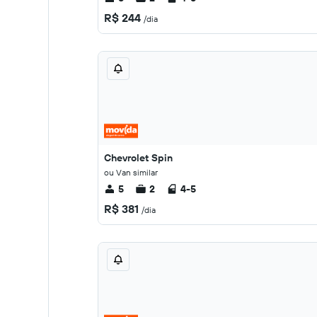
R$ 244
/dia
Chevrolet Spin
ou Van similar
5
2
4-5
R$ 381
/dia