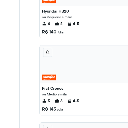
Hyundai HB20
ou Pequeno similar
4
2
4-5
R$ 140
/dia
Fiat Cronos
ou Médio similar
5
3
4-5
R$ 145
/dia