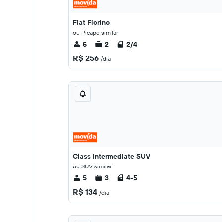
Fiat Fiorino
ou Picape similar
5
2
2/4
R$ 256
/dia
Class Intermediate SUV
ou SUV similar
5
3
4-5
R$ 134
/dia