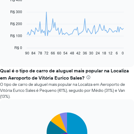
graphic.
chart
with
R$ 300
91
data
R$ 200
points.
O
R$ 100
gráfico
a
R$ 0
seguir
90
84
78
72
66
60
54
48
42
36
30
24
18
12
6
0
End
of
exibe
interactive
como
chart
o
Qual é o tipo de carro de aluguel mais popular na Localiza
preço
em Aeroporto de Vitória Eurico Sales?
de
O tipo de carro de aluguel mais popular na Localiza em Aeroporto de
um
Vitória Eurico Sales é Pequeno (41%), seguido por Médio (31%) e Van
carro
(13%).
alugado
varia
de
acordo
Pie
Chart
com
graphic.
chart
with
a
5
aproximação