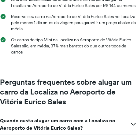
X
Localiza no Aeroporto de Vitória Eurico Sales por R$ 144 ou menos
exibindo
os
Reserve seu carro na Aeroporto de Vitória Eurico Sales no Localiza
meses
pelo menos 1 dia antes da viagem para garantir um preço abaixo da
do
média
ano
O
Os carros do tipo Mini na Localiza no Aeroporto de Vitória Eurico
gráfico
Sales são, em média, 37% mais baratos do que outros tipos de
tem
carros
1
eixo
Y
exibindo
o
Perguntas frequentes sobre alugar um
preço
médio
carro da Localiza no Aeroporto de
de
Vitória Eurico Sales
aluguel
de
carro
por
Quando custa alugar um carro com a Localiza no
um
Aeroporto de Vitória Eurico Sales?
dia