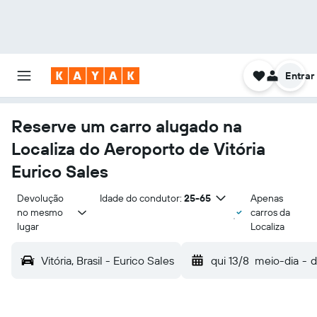
Entrar
Reserve um carro alugado na
Localiza do Aeroporto de Vitória
Eurico Sales
Devolução 
Idade do condutor:
25-65
Apenas
no mesmo 
carros da
lugar
Localiza
Vitória, Brasil - Eurico Sales
qui 13/8
meio-dia
-
d