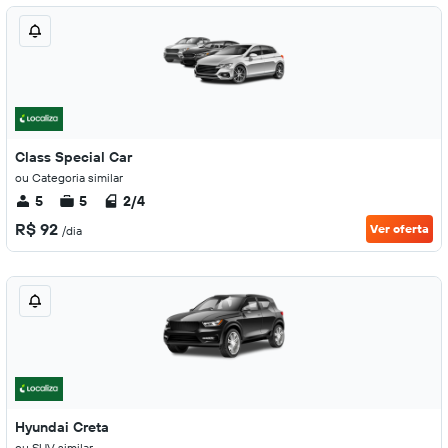
Class Special Car
ou Categoria similar
5
5
2/4
R$ 92
Ver oferta
/dia
Hyundai Creta
ou SUV similar