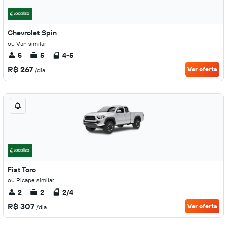
Chevrolet Spin
ou Van similar
5
5
4-5
R$ 267
Ver oferta
/dia
Fiat Toro
ou Picape similar
2
2
2/4
R$ 307
Ver oferta
/dia