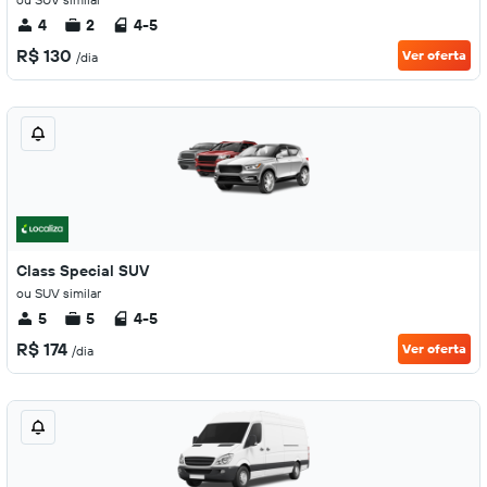
4
2
4-5
R$ 130
Ver oferta
/dia
Class Special SUV
ou SUV similar
5
5
4-5
R$ 174
Ver oferta
/dia