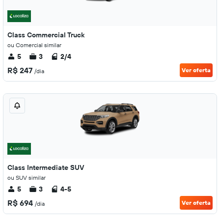
Class Commercial Truck
ou Comercial similar
5
3
2/4
R$ 247
Ver oferta
/dia
Class Intermediate SUV
ou SUV similar
5
3
4-5
R$ 694
Ver oferta
/dia