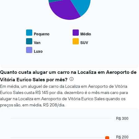
slices.
da
data
O
de
gráfico
reserva
a
O
seguir
gráfico
Pequeno
Médio
exibe
tem
o
Van
SUV
1
preço
eixo
Luxo
End
médio
X
of
de
interactive
exibindo
tipos
chart
o
populares
Quanto custa alugar um carro na Localiza em Aeroporto de
número
de
Vitória Eurico Sales por mês?
de
carros
dias
Em média, um aluguel de carro da Localiza em Aeroporto de Vitória
antes
Eurico Sales custa R$ 145 por dia. dezembro é o mês mais caro para
da
alugar na Localiza em Aeroporto de Vitória Eurico Sales quando os
reserva
preços são, em média, R$ 208/dia.
O
gráfico
R$ 300
tem
Bar
Chart
1
graphic.
chart
eixo
with
R$ 200