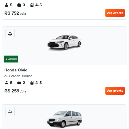
5
3
4-5
R$ 752
Ver oferta
/dia
Honda Civic
ou Grande similar
5
2
4-5
R$ 259
Ver oferta
/dia