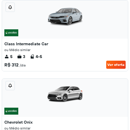
Class Intermediate Car
ou Médio similar
5
3
4-5
R$ 312
Ver oferta
/dia
Chevrolet Onix
ou Médio similar