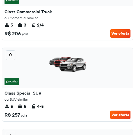
Class Commercial Truck
ou Comercial similar
5
3
2/4
R$ 206
Ver oferta
/dia
Class Special SUV
ou SUV similar
5
5
4-5
R$ 257
Ver oferta
/dia