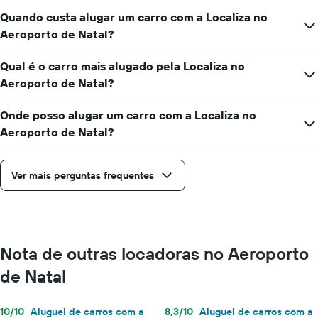
preço
Quando custa alugar um carro com a Localiza no
médio
de
Aeroporto de Natal?
aluguel
de
Qual é o carro mais alugado pela Localiza no
carro
Aeroporto de Natal?
por
um
dia
Onde posso alugar um carro com a Localiza no
Aeroporto de Natal?
Ver mais perguntas frequentes
Nota de outras locadoras no Aeroporto
de Natal
10/10
Aluguel de carros com a
8,3/10
Aluguel de carros com a