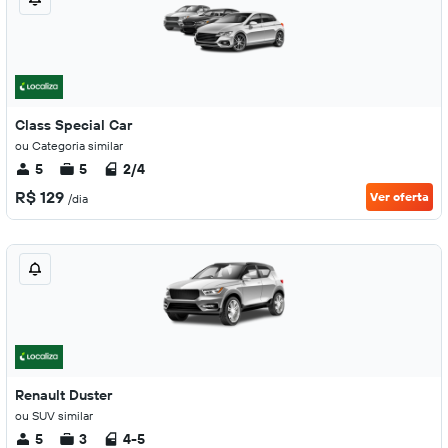
Class Special Car
ou Categoria similar
5
5
2/4
R$ 129
Ver oferta
/dia
Renault Duster
ou SUV similar
5
3
4-5