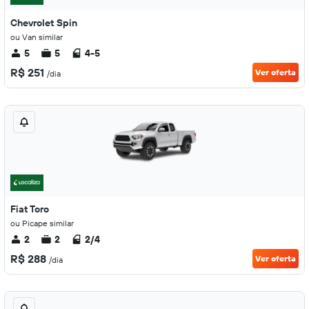
Chevrolet Spin
ou Van similar
5
5
4-5
R$ 251
Ver oferta
/dia
Fiat Toro
ou Picape similar
2
2
2/4
R$ 288
Ver oferta
/dia