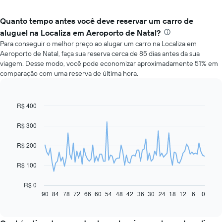
Quanto tempo antes você deve reservar um carro de
aluguel na Localiza em Aeroporto de Natal?
Para conseguir o melhor preço ao alugar um carro na Localiza em
Aeroporto de Natal, faça sua reserva cerca de 85 dias antes da sua
viagem. Desse modo, você pode economizar aproximadamente 51% em
comparação com uma reserva de última hora.
R$ 400
Line
Chart
graphic.
chart
with
R$ 300
91
data
R$ 200
points.
O
R$ 100
gráfico
a
R$ 0
seguir
90
84
78
72
66
60
54
48
42
36
30
24
18
12
6
0
End
of
exibe
interactive
como
chart
o