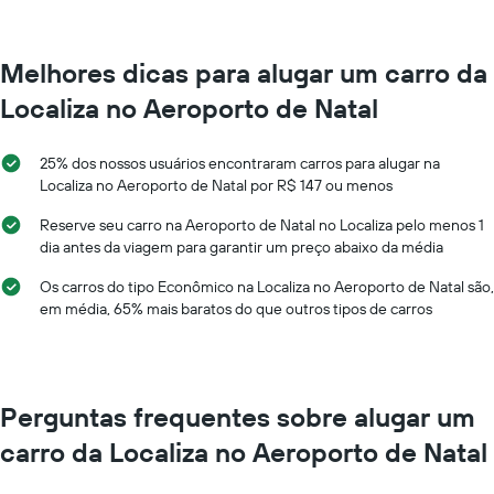
de
carro
a
cada
Melhores dicas para alugar um carro da
mês
Localiza no Aeroporto de Natal
O
gráfico
tem
25% dos nossos usuários encontraram carros para alugar na
1
Localiza no Aeroporto de Natal por R$ 147 ou menos
eixo
X
Reserve seu carro na Aeroporto de Natal no Localiza pelo menos 1
exibindo
dia antes da viagem para garantir um preço abaixo da média
os
meses
Os carros do tipo Econômico na Localiza no Aeroporto de Natal são,
do
em média, 65% mais baratos do que outros tipos de carros
ano
O
gráfico
tem
1
Perguntas frequentes sobre alugar um
eixo
Y
carro da Localiza no Aeroporto de Natal
exibindo
o