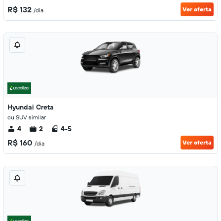
R$ 132
Ver oferta
/dia
Hyundai Creta
ou SUV similar
4
2
4-5
R$ 160
Ver oferta
/dia