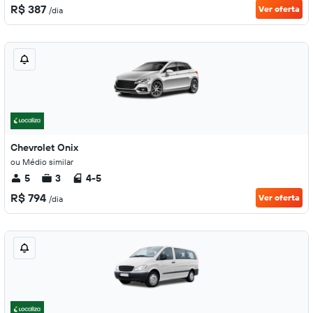
R$ 387
Ver oferta
/dia
Chevrolet Onix
ou Médio similar
5
3
4-5
R$ 794
Ver oferta
/dia