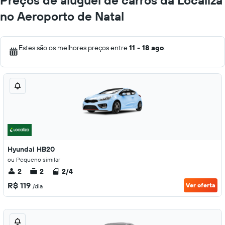
Preços de aluguel de carros da Localiza
no Aeroporto de Natal
Estes são os melhores preços entre
11 - 18 ago
.
Hyundai HB20
ou Pequeno similar
2
2
2/4
R$ 119
Ver oferta
/dia