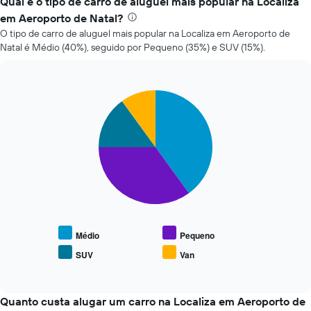
Qual é o tipo de carro de aluguel mais popular na Localiza
preço
em Aeroporto de Natal?
de
O tipo de carro de aluguel mais popular na Localiza em Aeroporto de
um
Natal é Médio (40%), seguido por Pequeno (35%) e SUV (15%).
carro
alugado
varia
de
Pie
Chart
acordo
graphic.
chart
com
with
a
4
slices.
aproximação
da
O
data
gráfico
de
a
reserva
seguir
O
exibe
gráfico
o
tem
Médio
Pequeno
preço
1
SUV
Van
End
médio
eixo
of
de
X
interactive
tipos
chart
exibindo
populares
Quanto custa alugar um carro na Localiza em Aeroporto de
o