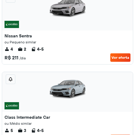
Nissan Sentra
ou Pequeno similar
4
2
4-5
R$ 211
Ver oferta
/dia
Class Intermediate Car
ou Médio similar
5
3
4-5