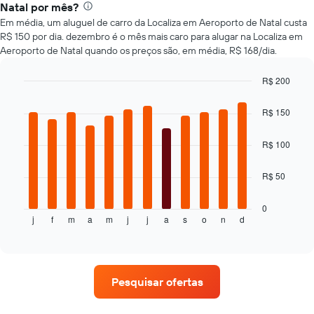
de
número
Natal por mês?
carros
de
Em média, um aluguel de carro da Localiza em Aeroporto de Natal custa
dias
R$ 150 por dia. dezembro é o mês mais caro para alugar na Localiza em
antes
Aeroporto de Natal quando os preços são, em média, R$ 168/dia.
da
reserva
R$ 200
O
Bar
gráfico
Chart
graphic.
chart
tem
R$ 150
with
1
12
eixo
bars.
R$ 100
Y
exibindo
O
R$ 50
o
gráfico
preço
a
médio
seguir
0
de
j
f
m
a
m
j
j
a
s
o
n
d
exibe
End
um
of
o
interactive
aluguel
preço
chart
de
médio
carro
de
Pesquisar ofertas
um
aluguel