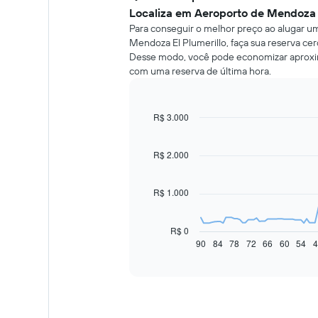
Localiza em Aeroporto de Mendoza E
Para conseguir o melhor preço ao alugar u
Mendoza El Plumerillo, faça sua reserva cer
Desse modo, você pode economizar apro
com uma reserva de última hora.
R$ 3.000
Line
Chart
graphic.
chart
with
91
R$ 2.000
data
points.
R$ 1.000
O
gráfico
a
R$ 0
seguir
90
84
78
72
66
60
54
4
End
of
exibe
interactive
como
chart
o
preço
de