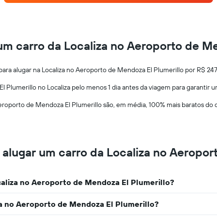
aluguel
de
carro
a
cada
um carro da Localiza no Aeroporto de Me
mês
O
gráfico
para alugar na Localiza no Aeroporto de Mendoza El Plumerillo por R$ 2
tem
1
 Plumerillo no Localiza pelo menos 1 dia antes da viagem para garantir 
eixo
eroporto de Mendoza El Plumerillo são, em média, 100% mais baratos do q
X
exibindo
os
meses
do
alugar um carro da Localiza no Aeropor
ano
O
gráfico
tem
aliza no Aeroporto de Mendoza El Plumerillo?
1
eixo
za no Aeroporto de Mendoza El Plumerillo?
Y
exibindo