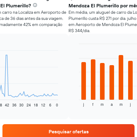
l Plumerillo?
Mendoza El Plumerillo por mê
m carro na Localiza em Aeroporto de
Em média, um aluguel de carro da L
ca de 36 dias antes da sua viagem.
Plumerillo custa R$ 271 por dia. julh
ximadamente 42% em comparação
em Aeroporto de Mendoza El Plumeri
R$ 344/dia.
Bar
Chart
graphic.
chart
with
12
bars.
O
gráfico
a
seguir
j
f
m
a
m
j
exibe
8
42
36
30
24
18
12
6
0
End
of
o
interactive
preço
chart
médio
de
Pesquisar ofertas
um