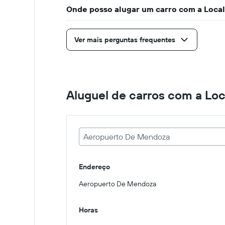
antes
Onde posso alugar um carro com a Local
da
reserva
O
Ver mais perguntas frequentes
gráfico
tem
1
eixo
Y
Aluguel de carros com a Loc
exibindo
o
preço
médio
de
Aeropuerto De Mendoza
um
aluguel
de
Endereço
carro
Aeropuerto De Mendoza
Horas