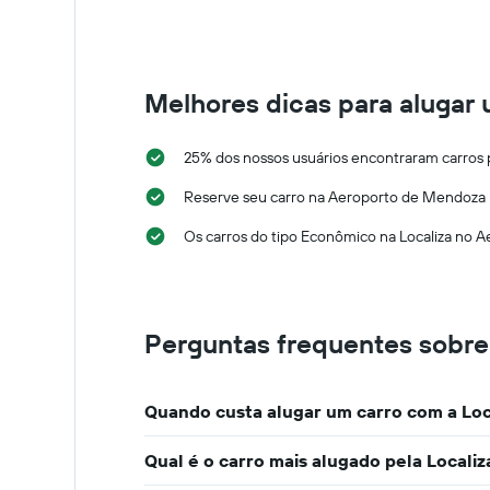
um
carro
alugado
varia
de
Melhores dicas para alugar 
acordo
com
a
25% dos nossos usuários encontraram carros 
aproximação
da
Reserve seu carro na Aeroporto de Mendoza El
data
de
Os carros do tipo Econômico na Localiza no A
reserva
O
gráfico
tem
Perguntas frequentes sobre 
1
eixo
X
exibindo
Quando custa alugar um carro com a Loc
o
número
Qual é o carro mais alugado pela Locali
de
dias