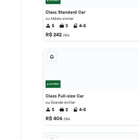
Class Standard Car
ou Médio similar
5
3
4-5
R$ 242
/dia
Class Full-size Car
ou Grande similar
5
2
4-5
R$ 406
/dia