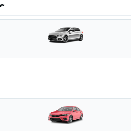
ago
.