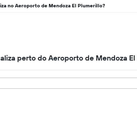
o
iza no Aeroporto de Mendoza El Plumerillo?
preço
médio
de
aluguel
de
carro
por
um
aliza perto do Aeroporto de Mendoza El 
dia