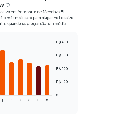
s?
ocaliza em Aeroporto de Mendoza El
o é o mês mais caro para alugar na Localiza
llo quando os preços são, em média,
R$ 400
R$ 300
R$ 200
R$ 100
0
j
a
s
o
n
d