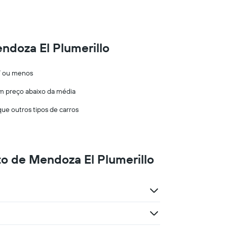
ndoza El Plumerillo
47 ou menos
um preço abaixo da média
ue outros tipos de carros
to de Mendoza El Plumerillo