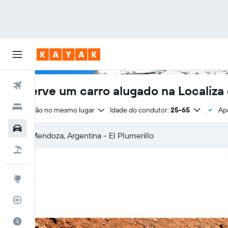
Voos
Reserve um carro alugado na Localiza
Hotéis
Devolução no mesmo lugar
Idade do condutor:
25-65
Ape
Carros
Pacotes
Explore
Rastreador de voos
Quando ir