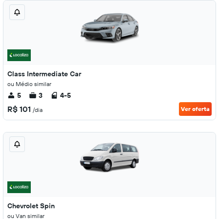
Class Intermediate Car
ou Médio similar
5
3
4-5
R$ 101
Ver oferta
/dia
Chevrolet Spin
ou Van similar