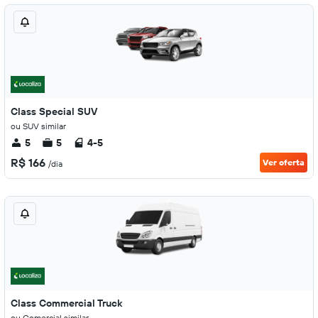
Class Special SUV
ou SUV similar
5
5
4-5
R$ 166
Ver oferta
/dia
Class Commercial Truck
ou Comercial similar