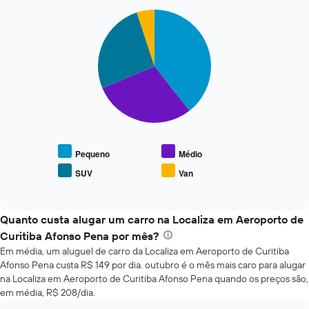
de
acordo
Pie
Chart
com
graphic.
chart
with
a
4
aproximação
slices.
da
data
O
de
gráfico
reserva
a
O
seguir
gráfico
exibe
tem
o
Pequeno
Médio
1
preço
eixo
SUV
Van
End
médio
X
of
de
interactive
exibindo
tipos
chart
o
populares
Quanto custa alugar um carro na Localiza em Aeroporto de
número
de
Curitiba Afonso Pena por mês?
de
carros
dias
Em média, um aluguel de carro da Localiza em Aeroporto de Curitiba
antes
Afonso Pena custa R$ 149 por dia. outubro é o mês mais caro para alugar
da
na Localiza em Aeroporto de Curitiba Afonso Pena quando os preços são,
reserva
em média, R$ 208/dia.
O