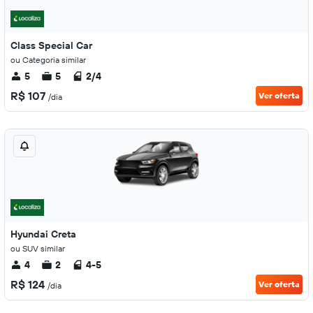
Class Special Car
ou Categoria similar
5
5
2/4
R$ 107
Ver oferta
/dia
Hyundai Creta
ou SUV similar
4
2
4-5
R$ 124
Ver oferta
/dia