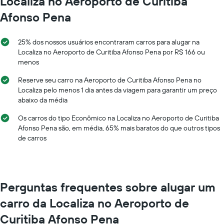
Localiza no Aeroporto de Curitiba
gráfico
Afonso Pena
tem
1
eixo
25% dos nossos usuários encontraram carros para alugar na
X
Localiza no Aeroporto de Curitiba Afonso Pena por R$ 166 ou
exibindo
menos
os
meses
Reserve seu carro na Aeroporto de Curitiba Afonso Pena no
do
Localiza pelo menos 1 dia antes da viagem para garantir um preço
ano
abaixo da média
O
gráfico
Os carros do tipo Econômico na Localiza no Aeroporto de Curitiba
tem
Afonso Pena são, em média, 65% mais baratos do que outros tipos
1
de carros
eixo
Y
exibindo
o
preço
Perguntas frequentes sobre alugar um
médio
de
carro da Localiza no Aeroporto de
aluguel
Curitiba Afonso Pena
de