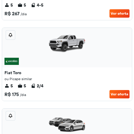
5
5
4-5
R$ 267
Ver oferta
/dia
Fiat Toro
ou Picape similar
5
5
2/4
R$ 175
Ver oferta
/dia