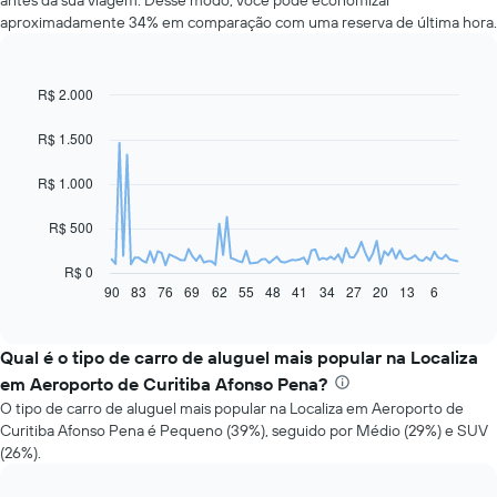
antes da sua viagem. Desse modo, você pode economizar
aproximadamente 34% em comparação com uma reserva de última hora.
R$ 2.000
Line
Chart
graphic.
chart
with
R$ 1.500
91
data
R$ 1.000
points.
O
R$ 500
gráfico
a
R$ 0
seguir
90
83
76
69
62
55
48
41
34
27
20
13
6
End
of
exibe
interactive
como
chart
o
Qual é o tipo de carro de aluguel mais popular na Localiza
preço
em Aeroporto de Curitiba Afonso Pena?
de
O tipo de carro de aluguel mais popular na Localiza em Aeroporto de
um
Curitiba Afonso Pena é Pequeno (39%), seguido por Médio (29%) e SUV
carro
(26%).
alugado
varia