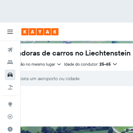
Voos
Locadoras de carros no Liechtenstein
Hotéis
Devolução no mesmo lugar
Idade do condutor:
25-65
Carros
Pacotes
Explore
Rastreador de voos
Quando ir