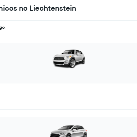
icos no Liechtenstein
ago
.