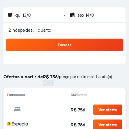
qui 13/8
-
sex 14/8
2 hóspedes, 1 quarto
Buscar
Ofertas a partir de
R$ 756
/
preço por noite mais barato(a)
Fornecedor
Diária total
R$ 756
Ver oferta
R$ 786
Ver oferta