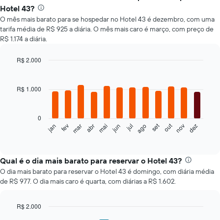
Hotel 43?
O mês mais barato para se hospedar no Hotel 43 é dezembro, com uma
tarifa média de R$ 925 a diária. O mês mais caro é março, com preço de
R$ 1.174 a diária.
R$ 2.000
Bar
Chart
graphic.
chart
with
R$ 1.000
12
bars.
0
O
set
out
jan
fev
mar
abr
mai
jun
jul
ago
nov
dez
gráfico
End
of
a
interactive
seguir
chart
exibe
Qual é o dia mais barato para reservar o Hotel 43?
o
O dia mais barato para reservar o Hotel 43 é domingo, com diária média
preço
de R$ 977. O dia mais caro é quarta, com diárias a R$ 1.602.
médio
de
um
R$ 2.000
quarto
Bar
Chart