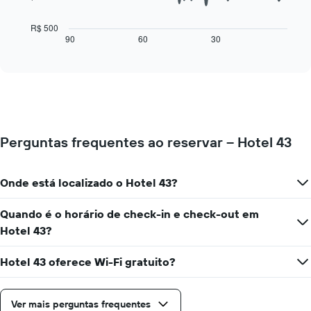
1
gráfico
eixo
a
R$ 500
X
seguir
90
60
30
End
exibindo
of
exibe
interactive
dias
como
chart
da
o
semana.
preço
O
de
gráfico
um
tem
quarto
1
Perguntas frequentes ao reservar – Hotel 43
varia
eixo
de
Y
acordo
exibindo
Onde está localizado o Hotel 43?
com
o
a
preço
aproximação
Quando é o horário de check-in e check-out em
médio
da
Hotel 43?
de
data
um
de
quarto
Hotel 43 oferece Wi-Fi gratuito?
estadia
O
gráfico
tem
Ver mais perguntas frequentes