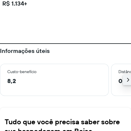
R$ 1.134+
Informações úteis
Custo-benefício
Distânc
8,2
0,3
Tudo que você precisa saber sobre