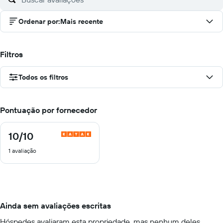
Ordenar por
:
Mais recente
Filtros
Todos os filtros
Pontuação por fornecedor
10
/10
10
de
1 avaliação
10
Ainda sem avaliações escritas
Hóspedes avaliaram esta propriedade, mas nenhum deles