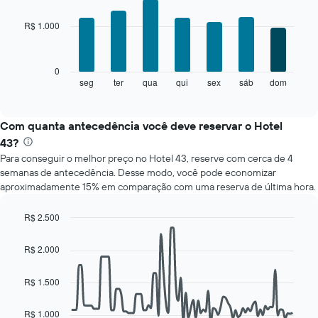
a
graphic.
chart
cada
with
R$ 1.000
7
mês
bars.
O
gráfico
O
0
tem
gráfico
seg
ter
qua
qui
sex
sáb
dom
End
1
of
a
eixo
interactive
seguir
chart
X
exibe
Com quanta antecedência você deve reservar o Hotel
exibindo
o
meses.
43?
preço
O
Para conseguir o melhor preço no Hotel 43, reserve com cerca de 4
médio
gráfico
semanas de antecedência. Desse modo, você pode economizar
de
tem
aproximadamente 15% em comparação com uma reserva de última hora.
um
1
quarto
eixo
para
R$ 2.500
Y
cada
Line
exibindo
Chart
dia
graphic.
chart
o
R$ 2.000
with
da
preço
90
semana
médio
data
R$ 1.500
O
de
points.
gráfico
um
tem
R$ 1.000
quarto
O