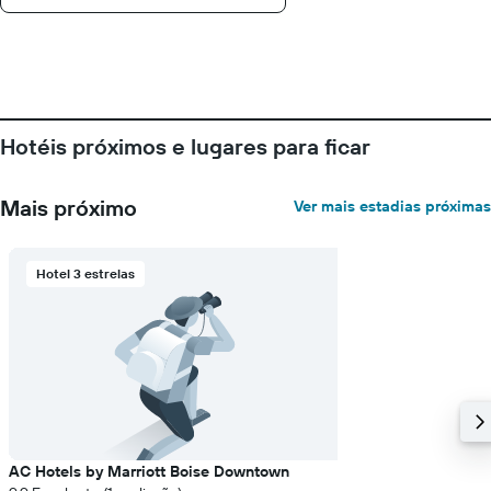
1
eixo
X
exibindo
o
número
de
Hotéis próximos e lugares para ficar
dias
antes
da
Mais próximo
Ver mais estadias próximas
estadia
O
gráfico
Hotel 3 estrelas
tem
1
eixo
Y
exibindo
o
preço
médio
de
um
AC Hotels by Marriott Boise Downtown
quarto