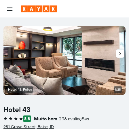
Hotel 43: Fotos
1/28
Hotel 43
Muito bom
296 avaliações
8,8
4 estrelas
981 Grove Street, Boise, ID