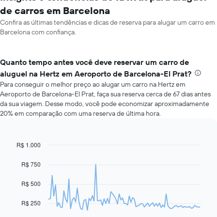
de carros em Barcelona
Confira as últimas tendências e dicas de reserva para alugar um carro em
Barcelona com confiança.
Quanto tempo antes você deve reservar um carro de
aluguel na Hertz em Aeroporto de Barcelona-El Prat?
Para conseguir o melhor preço ao alugar um carro na Hertz em
Aeroporto de Barcelona-El Prat, faça sua reserva cerca de 67 dias antes
da sua viagem. Desse modo, você pode economizar aproximadamente
20% em comparação com uma reserva de última hora.
R$ 1.000
Line
Chart
graphic.
chart
with
R$ 750
91
data
R$ 500
points.
O
R$ 250
gráfico