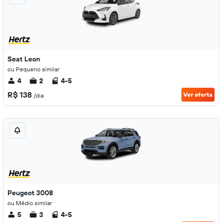
Seat Leon
ou Pequeno similar
4
2
4-5
R$ 138
Ver oferta
/dia
Peugeot 3008
ou Médio similar
5
3
4-5