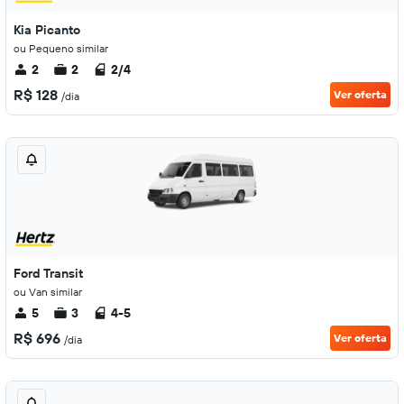
Kia Picanto
ou Pequeno similar
2
2
2/4
R$ 128
Ver oferta
/dia
Ford Transit
ou Van similar
5
3
4-5
R$ 696
Ver oferta
/dia