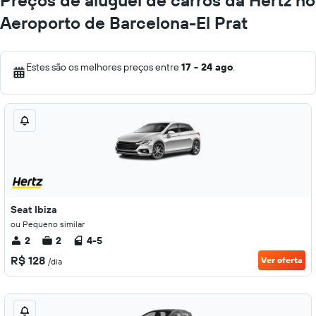
Preços de aluguel de carros da Hertz no
Aeroporto de Barcelona-El Prat
Estes são os melhores preços entre
17 - 24 ago
.
Seat Ibiza
ou Pequeno similar
2
2
4-5
R$ 128
Ver oferta
/dia