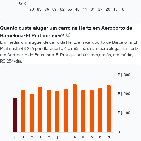
a
R$ 0
seguir
90
83
76
69
62
55
48
41
34
27
20
13
6
End
of
exibe
interactive
como
chart
o
Quanto custa alugar um carro na Hertz em Aeroporto de
preço
Barcelona-El Prat por mês?
de
Em média, um aluguel de carro da Hertz em Aeroporto de Barcelona-El
um
Prat custa R$ 226 por dia. agosto é o mês mais caro para alugar na Hertz
carro
em Aeroporto de Barcelona-El Prat quando os preços são, em média,
alugado
R$ 254/dia.
varia
de
acordo
R$ 300
com
Bar
Chart
a
graphic.
chart
with
aproximação
R$ 200
12
da
bars.
data
de
R$ 100
O
reserva
gráfico
O
a
gráfico
seguir
0
tem
j
f
m
a
m
j
j
a
s
o
n
d
exibe
End
1