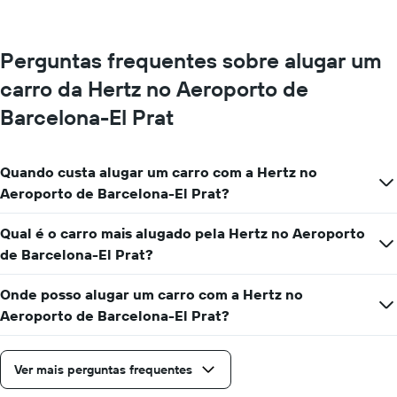
de
tem
carro
1
eixo
Perguntas frequentes sobre alugar um
Y
exibindo
carro da Hertz no Aeroporto de
o
Barcelona-El Prat
preço
médio
de
aluguel
Quando custa alugar um carro com a Hertz no
de
Aeroporto de Barcelona-El Prat?
carro
por
Qual é o carro mais alugado pela Hertz no Aeroporto
um
dia
de Barcelona-El Prat?
Onde posso alugar um carro com a Hertz no
Aeroporto de Barcelona-El Prat?
Ver mais perguntas frequentes