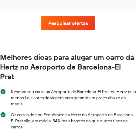
of
o
eixo
interactive
preço
chart
X
médio
exibindo
de
o
Pesquisar ofertas
um
número
aluguel
de
de
dias
carro
antes
a
da
cada
Melhores dicas para alugar um carro da
reserva
mês
O
Hertz no Aeroporto de Barcelona-El
O
gráfico
gráfico
tem
Prat
tem
1
1
eixo
eixo
Y
Reserve seu carro na Aeroporto de Barcelona-El Prat no Hertz pelo
X
exibindo
menos 1 dia antes da viagem para garantir um preço abaixo da
exibindo
o
média
os
preço
meses
médio
Os carros do tipo Econômico na Hertz no Aeroporto de Barcelona-
do
de
El Prat são, em média, 54% mais baratos do que outros tipos de
ano
um
carros
O
aluguel
gráfico