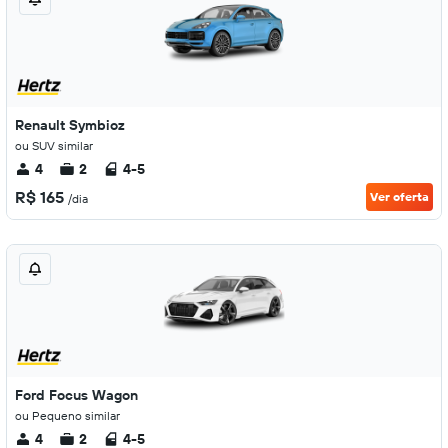
Renault Symbioz
ou SUV similar
4
2
4-5
R$ 165
Ver oferta
/dia
Ford Focus Wagon
ou Pequeno similar
4
2
4-5