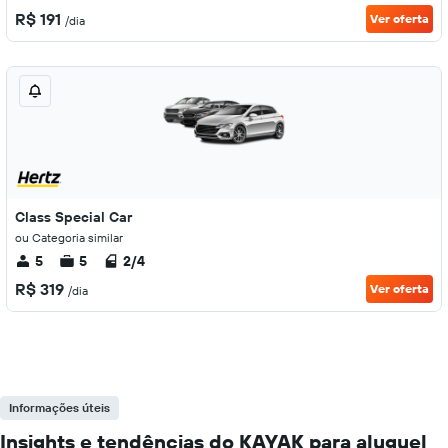
R$ 191
Ver oferta
/dia
Class Special Car
ou Categoria similar
5
5
2/4
R$ 319
Ver oferta
/dia
Informações úteis
Insights e tendências do KAYAK para aluguel