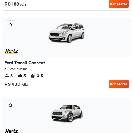
R$ 188
Ver oferta
/dia
Ford Transit Connect
ou Van similar
5
5
4-5
R$ 430
Ver oferta
/dia