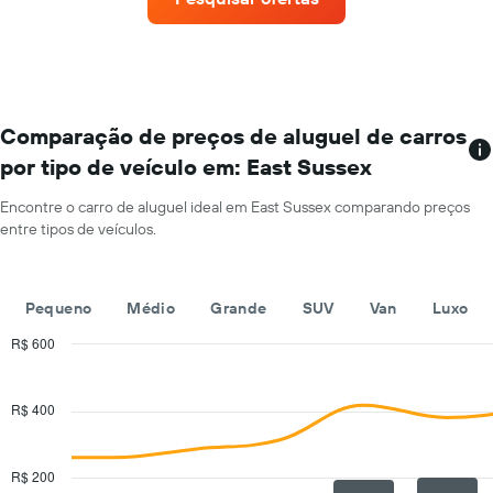
aluguel
tem
de
1
carros
eixo
que
Y
tem
exibindo
mais
o
localizações
Comparação de preços de aluguel de carros
preço
O
médio
por tipo de veículo em: East Sussex
gráfico
de
tem
aluguel
Encontre o carro de aluguel ideal em East Sussex comparando preços
1
de
entre tipos de veículos.
eixo
carro
X
por
exibindo
um
empresas
dia
Pequeno
Médio
Grande
SUV
Van
Luxo
de
aluguel
R$ 600
de
Combination
Chart
carros
graphic.
chart
with
O
R$ 400
2
gráfico
data
tem
series.
1
R$ 200
eixo