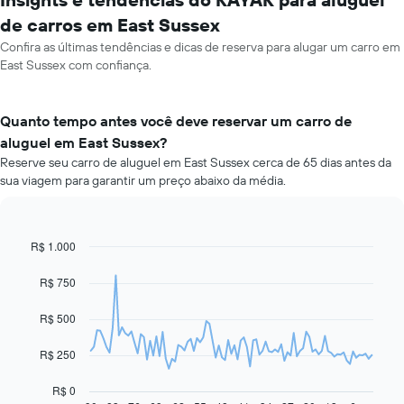
de carros em East Sussex
Confira as últimas tendências e dicas de reserva para alugar um carro em
East Sussex com confiança.
Quanto tempo antes você deve reservar um carro de
aluguel em East Sussex?
Reserve seu carro de aluguel em East Sussex cerca de 65 dias antes da
sua viagem para garantir um preço abaixo da média.
R$ 1.000
Line
Chart
graphic.
chart
with
R$ 750
91
data
R$ 500
points.
O
R$ 250
gráfico
a
R$ 0