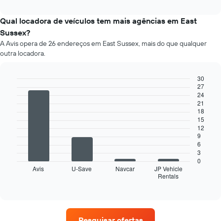
o
X
interactive
preço
chart
exibindo
médio
Qual locadora de veículos tem mais agências em East
o
de
número
Sussex?
um
de
A Avis opera de 26 endereços em East Sussex, mais do que qualquer
aluguel
dias
outra locadora.
de
antes
carro
da
a
30
reserva
cada
27
O
Bar
Chart
mês
24
graphic.
chart
gráfico
21
O
with
tem
18
4
gráfico
1
15
bars.
tem
eixo
12
1
Y
9
O
eixo
6
exibindo
gráfico
X
3
o
a
exibindo
0
preço
seguir
Avis
U-Save
Navcar
JP Vehicle
os
médio
Rentals
exibe
End
meses
de
of
as
do
interactive
um
quatro
chart
ano
aluguel
empresas
O
de
de
gráfico
carro
Pesquisar ofertas