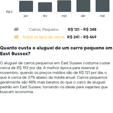
The
Y
chart
exibindo
has
R$ 0
o
1
jan
fev
mar
abr
mai
End
preço
of
X
mais
interactive
axis
chart
barato
Carros: Pequeno
R$ 121 - R$ 348
displaying
do
categories.
Todos os tipos de carros
R$ 241 - R$ 469
aluguel
Range:
de
14
carro
Quanto custa o aluguel de um carro pequeno em
categories.
para
East Sussex?
The
as
chart
empresas
O aluguel de carros pequenos em East Sussex costuma custar
has
fornecidas
cerca de R$ 192 por dia. A melhor época para reservar é
1
novembro, quando os preços médios são de R$ 121 por dia, o
Y
que é cerca de 37% abaixo da média anual. Carros pequenos
axis
geralmente são 48% mais baratos do que o carro de aluguel
displaying
padrão em East Sussex, tornando-os ideais para viajantes que
values.
buscam economia.
Range:
0
to
600.