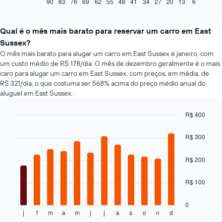
seguir
90
83
76
69
62
55
48
41
34
27
20
13
6
End
of
exibe
interactive
como
chart
o
Qual é o mês mais barato para reservar um carro em East
preço
Sussex?
de
O mês mais barato para alugar um carro em East Sussex é janeiro, com
um
um custo médio de R$ 178/dia. O mês de dezembro geralmente é o mais
carro
caro para alugar um carro em East Sussex, com preços, em média, de
alugado
R$ 321/dia, o que costuma ser 568% acima do preço médio anual do
varia
aluguel em East Sussex.
de
acordo
com
R$ 400
a
Bar
Chart
aproximação
graphic.
chart
R$ 300
da
with
12
data
bars.
R$ 200
de
reserva
O
O
R$ 100
gráfico
gráfico
a
tem
seguir
0
1
j
f
m
a
m
j
j
a
s
o
n
d
exibe
End
eixo
of