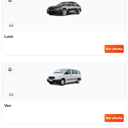
Luxo
Ver oferta
Van
Ver oferta