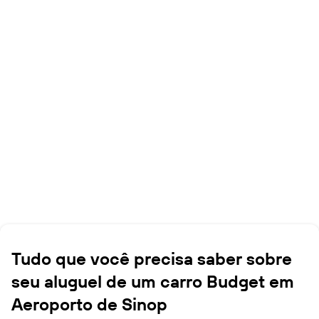
Tudo que você precisa saber sobre
seu aluguel de um carro Budget em
Aeroporto de Sinop