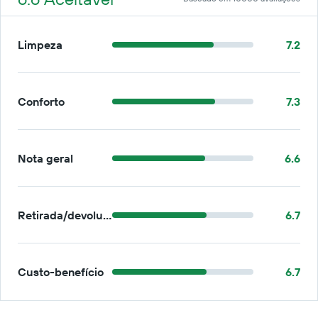
Limpeza
7.2
Conforto
7.3
Nota geral
6.6
Retirada/devolução
6.7
Custo-benefício
6.7