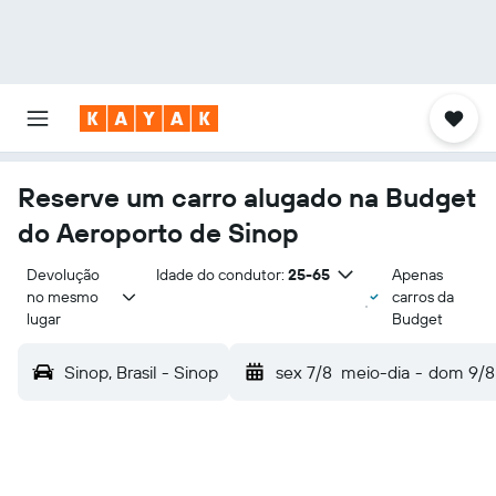
Reserve um carro alugado na Budget
do Aeroporto de Sinop
Devolução 
Idade do condutor:
25-65
Apenas
no mesmo 
carros da
lugar
Budget
Sinop, Brasil - Sinop
sex 7/8
meio-dia
-
dom 9/8