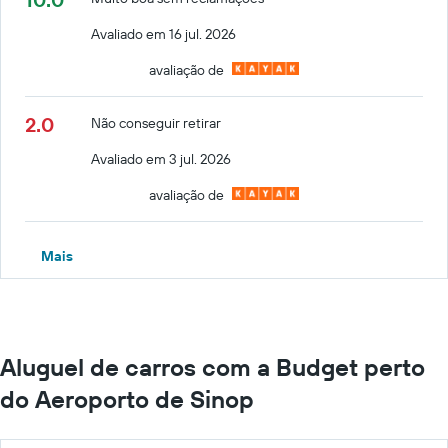
Avaliado em 16 jul. 2026
avaliação de
2.0
Não conseguir retirar
Avaliado em 3 jul. 2026
avaliação de
Mais
Aluguel de carros com a Budget perto
do Aeroporto de Sinop