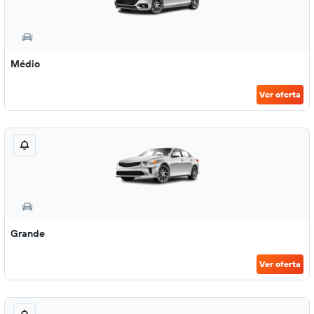
Médio
Ver oferta
Grande
Ver oferta