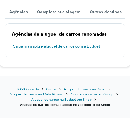
Agências
Complete sua viagem
Outros destinos
Agências de aluguel de carros renomadas
Saiba mais sobre aluguel de carros com a Budget
KAYAK.com.br
Carros
Aluguel de carros no Brasil
Aluguel de carros no Mato Grosso
Aluguel de carros em Sinop
Aluguel de carros na Budget em Sinop
Aluguel de carros com a Budget no Aeroporto de Sinop