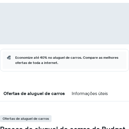
Economize até 40% no aluguel de carros. Compare as melhores
ofertas de toda a internet.
Ofertas de aluguel de carros
Informações úteis
Ofertas de aluguel de carros