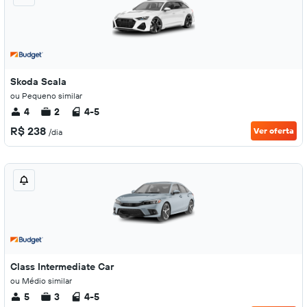
Skoda Scala
ou Pequeno similar
4
2
4-5
R$ 238
Ver oferta
/dia
Class Intermediate Car
ou Médio similar
5
3
4-5