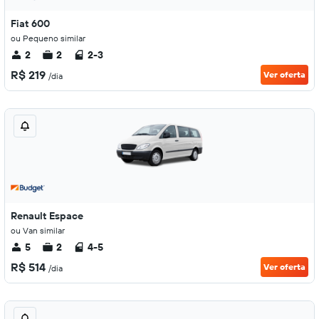
Fiat 600
ou Pequeno similar
2
2
2-3
R$ 219
Ver oferta
/dia
Renault Espace
ou Van similar
5
2
4-5
R$ 514
Ver oferta
/dia