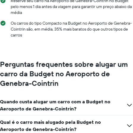
preço
Reserve seu carro na Aeroporto de Genebra-Cointrin no Budget
meses
médio
pelo menos 1 dia antes da viagem para garantir um preço abaixo da
do
de
média
ano
um
O
aluguel
Os carros do tipo Compacto na Budget no Aeroporto de Genebra-
gráfico
de
Cointrin são, em média, 35% mais baratos do que outros tipos de
tem
carro
carros
1
eixo
Y
exibindo
o
Perguntas frequentes sobre alugar um
preço
médio
carro da Budget no Aeroporto de
de
Genebra-Cointrin
aluguel
de
carro
por
Quando custa alugar um carro com a Budget no
um
Aeroporto de Genebra-Cointrin?
dia
Qual é o carro mais alugado pela Budget no
Aeroporto de Genebra-Cointrin?