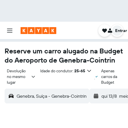
Entrar
Reserve um carro alugado na Budget
do Aeroporto de Genebra-Cointrin
Devolução 
Idade do condutor:
25-65
Apenas
no mesmo 
carros da
lugar
Budget
Genebra, Suíça - Genebra-Cointrin
qui 13/8
meio