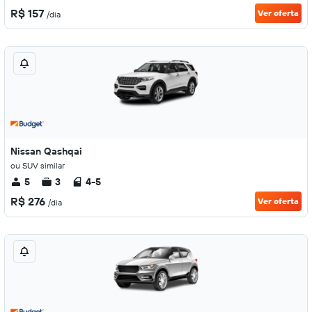
R$ 157
Ver oferta
/dia
Nissan Qashqai
ou SUV similar
5
3
4-5
R$ 276
Ver oferta
/dia