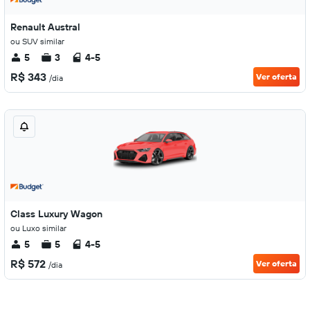
Renault Austral
ou SUV similar
5
3
4-5
R$ 343
Ver oferta
/dia
Class Luxury Wagon
ou Luxo similar
5
5
4-5
R$ 572
Ver oferta
/dia