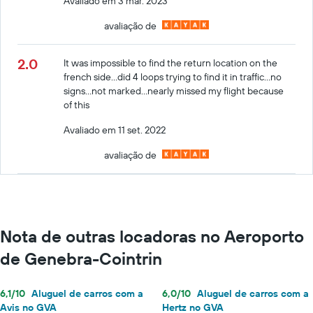
Avaliado em 3 mar. 2023
avaliação de
2.0
It was impossible to find the return location on the
french side…did 4 loops trying to find it in traffic…no
signs…not marked…nearly missed my flight because
of this
Avaliado em 11 set. 2022
avaliação de
Nota de outras locadoras no Aeroporto
de Genebra-Cointrin
6,1/10
Aluguel de carros com a
6,0/10
Aluguel de carros com a
Avis no GVA
Hertz no GVA