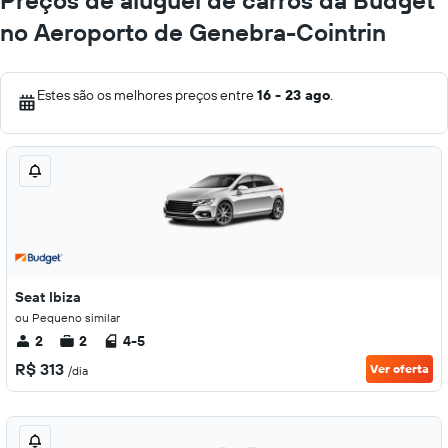
Preços de aluguel de carros da Budget
no Aeroporto de Genebra-Cointrin
Estes são os melhores preços entre
16 - 23 ago
.
Seat Ibiza
ou Pequeno similar
2
2
4-5
R$ 313
Ver oferta
/dia