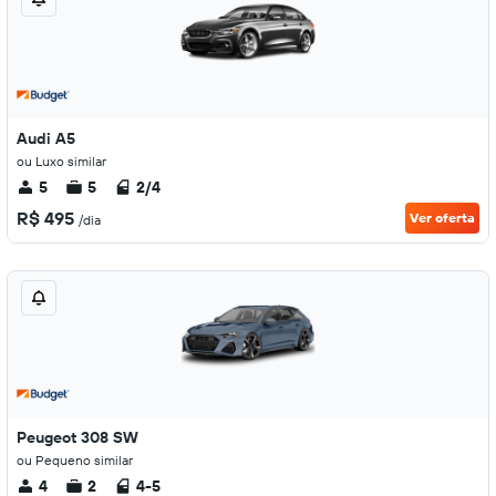
Audi A5
ou Luxo similar
5
5
2/4
R$ 495
Ver oferta
/dia
Peugeot 308 SW
ou Pequeno similar
4
2
4-5