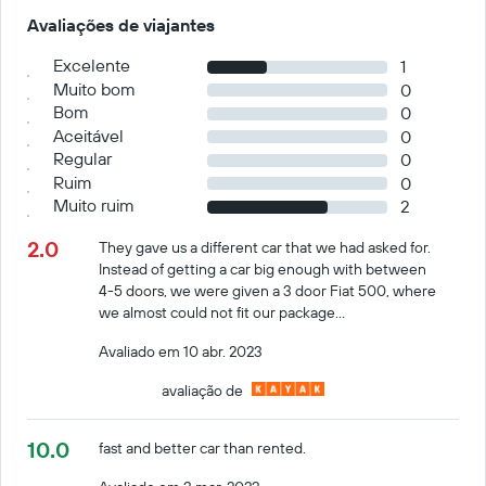
Avaliações de viajantes
Excelente
1
Muito bom
0
Bom
0
Aceitável
0
Regular
0
Ruim
0
Muito ruim
2
2.0
They gave us a different car that we had asked for.
Instead of getting a car big enough with between
4-5 doors, we were given a 3 door Fiat 500, where
we almost could not fit our package...
Avaliado em 10 abr. 2023
avaliação de
10.0
fast and better car than rented.