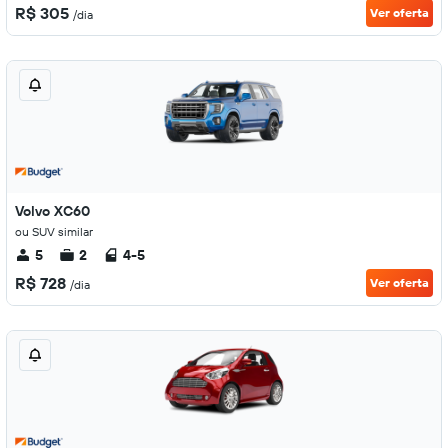
R$ 305
Ver oferta
/dia
Volvo XC60
ou SUV similar
5
2
4-5
R$ 728
Ver oferta
/dia