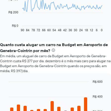
data
points.
R$ 200
O
gráfico
a
R$ 0
seguir
90
84
78
72
66
60
54
48
42
36
30
24
18
12
6
0
End
of
exibe
interactive
como
chart
o
Quanto custa alugar um carro na Budget em Aeroporto de
preço
Genebra-Cointrin por mês?
de
Em média, um aluguel de carro da Budget em Aeroporto de Genebra-
um
Cointrin custa R$ 277 por dia. dezembro é o mês mais caro para alugar na
carro
Budget em Aeroporto de Genebra-Cointrin quando os preços são, em
alugado
média, R$ 397/dia.
varia
de
acordo
R$ 600
com
Bar
Chart
a
graphic.
chart
with
aproximação
R$ 400
12
da
bars.
data
de