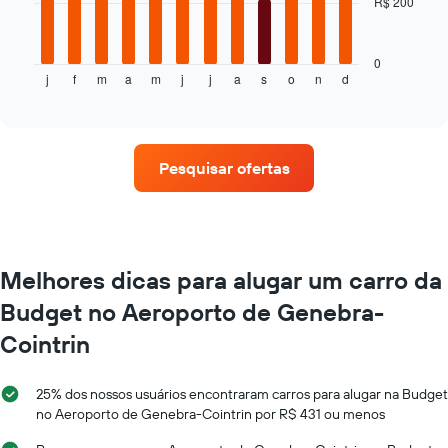
R$ 200
O
reserva
gráfico
O
a
gráfico
seguir
0
tem
j
f
m
a
m
j
j
a
s
o
n
d
exibe
End
1
of
o
eixo
interactive
preço
chart
X
médio
exibindo
de
o
Pesquisar ofertas
um
número
aluguel
de
de
dias
carro
antes
a
da
cada
Melhores dicas para alugar um carro da
reserva
mês
O
Budget no Aeroporto de Genebra-
O
gráfico
gráfico
tem
Cointrin
tem
1
1
eixo
eixo
Y
25% dos nossos usuários encontraram carros para alugar na Budget
X
exibindo
no Aeroporto de Genebra-Cointrin por R$ 431 ou menos
exibindo
o
os