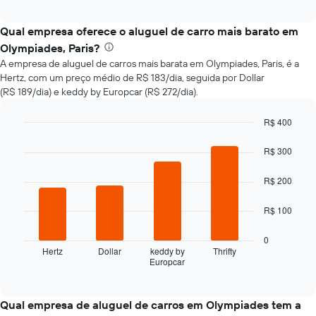
exibe
interactive
como
chart
o
Qual empresa oferece o aluguel de carro mais barato em
preço
Olympiades, Paris?
de
A empresa de aluguel de carros mais barata em Olympiades, Paris, é a
um
Hertz, com um preço médio de R$ 183/dia, seguida por Dollar
carro
(R$ 189/dia) e keddy by Europcar (R$ 272/dia).
alugado
varia
de
R$ 400
acordo
Bar
Chart
com
graphic.
chart
R$ 300
with
a
4
aproximação
R$ 200
bars.
da
data
O
R$ 100
de
gráfico
reserva
a
0
O
seguir
Hertz
Dollar
keddy by
Thrifty
gráfico
Europcar
exibe
End
tem
of
as
interactive
1
quatro
chart
eixo
empresas
Qual empresa de aluguel de carros em Olympiades tem a
X