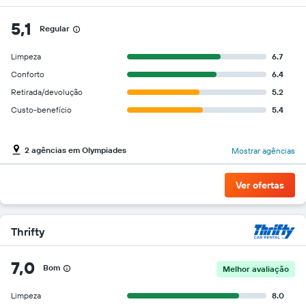
5,1
Regular
Limpeza
6.7
Conforto
6.4
Retirada/devolução
5.2
Custo-benefício
5.4
2 agências em Olympiades
Mostrar agências
Ver ofertas
Thrifty
7,0
Bom
Melhor avaliação
Limpeza
8.0