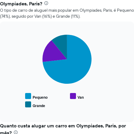
mais
Olympiades, Paris?
baratas
O tipo de carro de aluguel mais popular em Olympiades, Paris, é Pequeno
O
(74%), seguido por Van (16%) e Grande (11%).
gráfico
tem
1
eixo
Pie
Chart
Y
graphic.
chart
with
exibindo
3
o
slices.
preço
mais
O
barato
gráfico
do
a
aluguel
seguir
de
exibe
carro
o
Pequeno
Van
para
preço
as
Grande
End
médio
empresas
of
de
interactive
fornecidas
tipos
chart
populares
Quanto custa alugar um carro em Olympiades, Paris, por
de
mês?