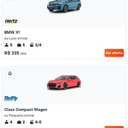
BMW X1
ou Luxo similar
5
5
2/4
R$ 335
Ver oferta
/dia
Class Compact Wagon
ou Pequeno similar
4
2
4-5