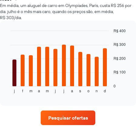
carros
Em média, um aluguel de carro em Olympiades, Paris, custa R$ 256 por
dia. julho é o mês mais caro, quando os preços são, em média,
R$ 303/dia.
R$ 400
Bar
Chart
graphic.
chart
R$ 300
with
12
bars.
R$ 200
O
R$ 100
gráfico
a
seguir
0
j
f
m
a
m
j
j
a
s
o
n
d
exibe
End
of
o
interactive
preço
chart
médio
de
Pesquisar ofertas
um
aluguel
de