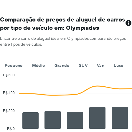
carro
a
cada
mês
Comparação de preços de aluguel de carros
O
por tipo de veículo em: Olympiades
gráfico
tem
Encontre o carro de aluguel ideal em Olympiades comparando preços
1
entre tipos de veículos.
eixo
X
exibindo
os
Pequeno
Médio
Grande
SUV
Van
Luxo
meses
do
R$ 600
ano
Combination
Chart
O
graphic.
chart
with
gráfico
R$ 400
2
tem
data
1
series.
eixo
R$ 200
Y
The
exibindo
chart
o
has
R$ 0
preço