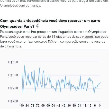
Confira as últimas tendências e dicas de reserva para alugar um carro em
Olympiades com confiança.
Com quanta antecedência você deve reservar um carro
Olympiades, Paris?
Para conseguir o melhor preço em um aluguel de carro em Olympiades,
Paris, você deve reservar cerca de 89 dias antes da sua viagem. Isso pode
fazer você economizar cerca de 15% em comparação com uma reserva
de última hora.
R$ 350
Line
Chart
graphic.
chart
with
91
R$ 300
data
points.
R$ 250
O
gráfico
a
R$ 200
seguir
90
84
78
72
66
60
54
48
42
36
30
24
18
12
6
0
End
of