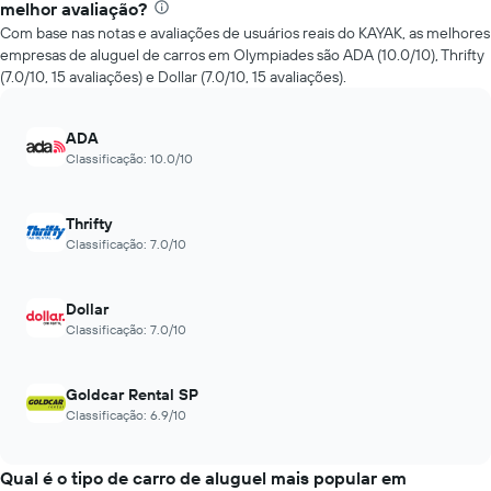
de
melhor avaliação?
exibindo
aluguel
o
Com base nas notas e avaliações de usuários reais do KAYAK, as melhores
de
número
empresas de aluguel de carros em Olympiades são ADA (10.0/10), Thrifty
carros
de
(7.0/10, 15 avaliações) e Dollar (7.0/10, 15 avaliações).
mais
dias
baratas
antes
das
da
ADA
últimas
reserva
Classificação: 10.0/10
72
O
horas
gráfico
O
tem
Thrifty
gráfico
1
Classificação: 7.0/10
tem
eixo
1
Y
eixo
exibindo
Dollar
X
o
Classificação: 7.0/10
exibindo
preço
as
médio
4
de
Goldcar Rental SP
empresas
um
Classificação: 6.9/10
de
aluguel
aluguel
de
de
carro
Qual é o tipo de carro de aluguel mais popular em
carro