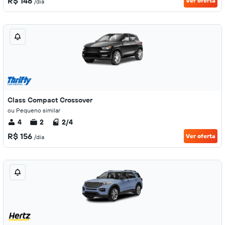
R$ 148
Ver oferta
/dia
Class Compact Crossover
ou Pequeno similar
4
2
2/4
R$ 156
Ver oferta
/dia