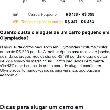
1
jan
fev
mar
abr
mai
End
médio
of
X
de
interactive
axis
chart
aluguel
Carros: Pequeno
R$ 188 - R$ 355
displaying
de
categories.
Todos os tipos de carros
R$ 347 - R$ 480
carro
Range:
por
14
um
Quanto custa o aluguel de um carro pequeno em
categories.
dia
Olympiades?
The
chart
O aluguel de carros pequenos em Olympiades costuma custar
has
cerca de R$ 240 por dia. A melhor época para reservar é janeiro,
1
quando os preços médios são de R$ 188 por dia, o que é cerca
Y
de 22% abaixo da média anual. Carros pequenos geralmente
axis
são 43% mais baratos do que o carro de aluguel padrão em
displaying
Olympiades, tornando-os ideais para viajantes que buscam
values.
economia.
Range:
0
to
600.
Dicas para alugar um carro em