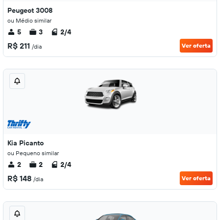
Peugeot 3008
ou Médio similar
5
3
2/4
R$ 211
Ver oferta
/dia
Kia Picanto
ou Pequeno similar
2
2
2/4
R$ 148
Ver oferta
/dia