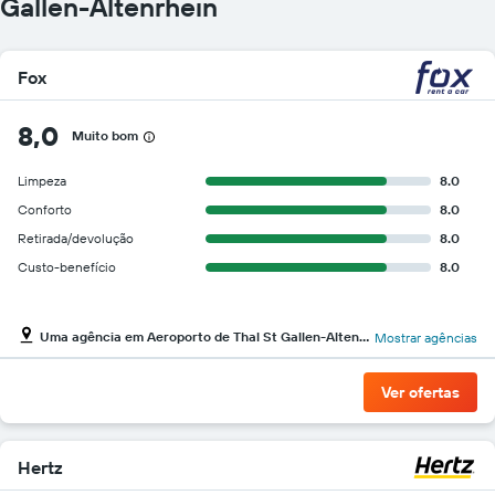
Gallen-Altenrhein
Fox
8,0
Muito bom
Limpeza
8.0
Conforto
8.0
Retirada/devolução
8.0
Custo-benefício
8.0
Uma agência em Aeroporto de Thal St Gallen-Altenrhein
Mostrar agências
Ver ofertas
Hertz