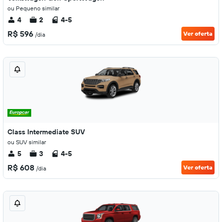
ou Pequeno similar
4
2
4-5
R$ 596
Ver oferta
/dia
Class Intermediate SUV
ou SUV similar
5
3
4-5
R$ 608
Ver oferta
/dia