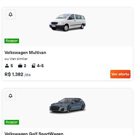
Volkswagen Multivan
ou Van similar
5
2
4-5
R$ 1.382
Ver oferta
/dia
Volkswagen Golf SportWagen