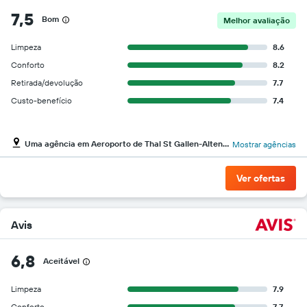
7,5
Bom
Melhor avaliação
Limpeza
8.6
Conforto
8.2
Retirada/devolução
7.7
Custo-benefício
7.4
Uma agência em Aeroporto de Thal St Gallen-Altenrhein
Mostrar agências
Ver ofertas
Avis
6,8
Aceitável
Limpeza
7.9
Conforto
7.7