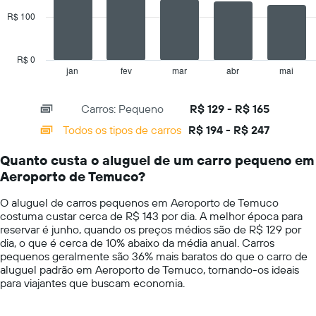
series.
Y
R$ 100
exibindo
The
o
chart
preço
has
médio
R$ 0
1
de
jan
fev
mar
abr
mai
End
of
X
aluguel
interactive
axis
de
chart
Carros: Pequeno
R$ 129 - R$ 165
displaying
carro
categories.
por
Todos os tipos de carros
R$ 194 - R$ 247
Range:
um
14
dia
Quanto custa o aluguel de um carro pequeno em
categories.
Aeroporto de Temuco?
The
chart
O aluguel de carros pequenos em Aeroporto de Temuco
has
costuma custar cerca de R$ 143 por dia. A melhor época para
1
reservar é junho, quando os preços médios são de R$ 129 por
Y
dia, o que é cerca de 10% abaixo da média anual. Carros
axis
pequenos geralmente são 36% mais baratos do que o carro de
displaying
aluguel padrão em Aeroporto de Temuco, tornando-os ideais
values.
para viajantes que buscam economia.
Range:
0
to