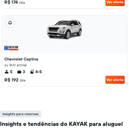
R$ 174
Ver oferta
/dia
Chevrolet Captiva
ou SUV similar
5
3
4-5
R$ 192
Ver oferta
/dia
Insights para reservas
Insights e tendências do KAYAK para aluguel