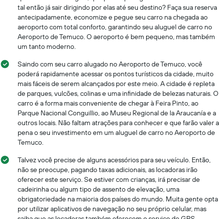
tal então já sair dirigindo por elas até seu destino? Faça sua reserva
antecipadamente, economize e pegue seu carro na chegada ao
aeroporto com total conforto, garantindo seu aluguel de carro no
Aeroporto de Temuco. O aeroporto é bem pequeno, mas também
um tanto moderno.
Saindo com seu carro alugado no Aeroporto de Temuco, você
poderá rapidamente acessar os pontos turísticos da cidade, muito
mais fáceis de serem alcançados por este meio. A cidade é repleta
de parques, vulcões, colinas e uma infinidade de belezas naturais. O
carro é a forma mais conveniente de chegar à Feira Pinto, ao
Parque Nacional Conguillio, ao Museu Regional de la Araucanía e a
outros locais. Não faltam atrações para conhecer e que farão valer a
pena o seu investimento em um aluguel de carro no Aeroporto de
Temuco.
Talvez você precise de alguns acessórios para seu veículo. Então,
não se preocupe, pagando taxas adicionais, as locadoras irão
oferecer este serviço. Se estiver com crianças, irá precisar de
cadeirinha ou algum tipo de assento de elevação, uma
obrigatoriedade na maioria dos países do mundo. Muita gente opta
por utilizar aplicativos de navegação no seu próprio celular, mas
saiba que as locadoras também oferecem o serviço de GPS.