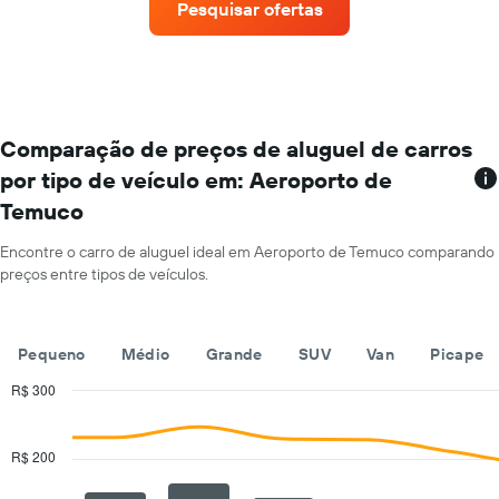
Pesquisar ofertas
um
aluguel
de
carro
a
cada
mês
Comparação de preços de aluguel de carros
O
por tipo de veículo em: Aeroporto de
gráfico
Temuco
tem
1
eixo
Encontre o carro de aluguel ideal em Aeroporto de Temuco comparando
X
preços entre tipos de veículos.
exibindo
os
meses
Pequeno
Médio
Grande
SUV
Van
Picape
do
ano
R$ 300
O
Combination
Chart
gráfico
graphic.
chart
tem
with
R$ 200
1
2
eixo
data