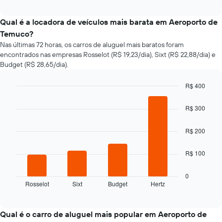
exibe
interactive
como
chart
o
Qual é a locadora de veículos mais barata em Aeroporto de
preço
Temuco?
de
Nas últimas 72 horas, os carros de aluguel mais baratos foram
um
encontrados nas empresas Rosselot (R$ 19,23/dia), Sixt (R$ 22,88/dia) e
carro
Budget (R$ 28,65/dia).
alugado
varia
de
R$ 400
acordo
Bar
Chart
com
graphic.
chart
R$ 300
with
a
4
aproximação
bars.
R$ 200
da
data
O
de
R$ 100
gráfico
reserva
a
O
seguir
0
gráfico
Rosselot
Sixt
Budget
Hertz
exibe
End
tem
of
as
interactive
1
quatro
chart
eixo
empresas
Qual é o carro de aluguel mais popular em Aeroporto de
X