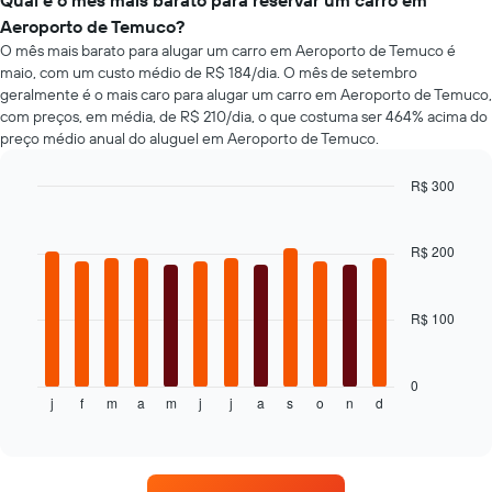
Qual é o mês mais barato para reservar um carro em
mais
de
Aeroporto de Temuco?
baratas
carros
O mês mais barato para alugar um carro em Aeroporto de Temuco é
O
gráfico
maio, com um custo médio de R$ 184/dia. O mês de setembro
tem
geralmente é o mais caro para alugar um carro em Aeroporto de Temuco,
1
com preços, em média, de R$ 210/dia, o que costuma ser 464% acima do
eixo
preço médio anual do aluguel em Aeroporto de Temuco.
Y
exibindo
R$ 300
o
Bar
Chart
preço
graphic.
chart
mais
with
R$ 200
barato
12
bars.
do
aluguel
R$ 100
O
de
gráfico
carro
a
para
seguir
as
0
j
f
m
a
m
j
j
a
s
o
n
d
exibe
End
empresas
of
o
fornecidas
interactive
preço
chart
médio
de