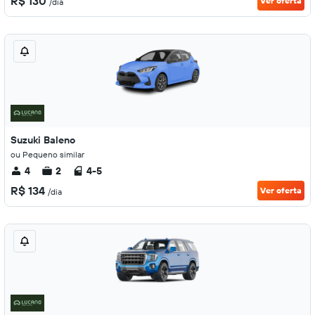
R$ 130
Ver oferta
/dia
Suzuki Baleno
ou Pequeno similar
4
2
4-5
R$ 134
Ver oferta
/dia