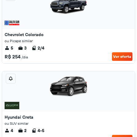
Chevrolet Colorado
ou Picape similar
5
3
2/4
R$ 254
Ver oferta
/dia
Hyundai Creta
ou SUV similar
4
2
4-5