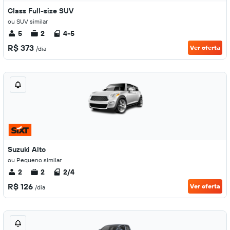
Class Full-size SUV
ou SUV similar
5
2
4-5
R$ 373
Ver oferta
/dia
Suzuki Alto
ou Pequeno similar
2
2
2/4
R$ 126
Ver oferta
/dia