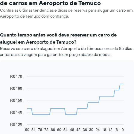
de carros em Aeroporto de Temuco
Confira as últimas tendências e dicas de reserva para alugar um carro em
Aeroporto de Temuco com confiança.
Quanto tempo antes você deve reservar um carro de
aluguel em Aeroporto de Temuco?
Reserve seu carro de aluguel em Aeroporto de Temuco cerca de 85 dias
antes da sua viagem para garantir um preço abaixo da média.
R$ 170
Line
Chart
graphic.
chart
with
R$ 160
91
data
R$ 150
points.
O
R$ 140
gráfico
a
R$ 130
seguir
90
84
78
72
66
60
54
48
42
36
30
24
18
12
6
0
End
of