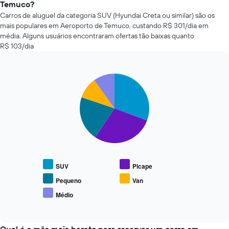
de
Temuco?
exibindo
aluguel
o
Carros de aluguel da categoria SUV (Hyundai Creta ou similar) são os
de
número
mais populares em Aeroporto de Temuco, custando R$ 301/dia em
carros
de
média. Alguns usuários encontraram ofertas tão baixas quanto
mais
dias
R$ 103/dia
baratas
antes
das
da
últimas
reserva
72
Pie
Chart
O
graphic.
chart
horas
gráfico
with
O
tem
5
gráfico
1
slices.
tem
eixo
1
Y
O
eixo
exibindo
gráfico
X
o
a
exibindo
preço
seguir
as
SUV
Picape
médio
exibe
4
de
o
Pequeno
Van
empresas
um
preço
de
Médio
aluguel
End
médio
aluguel
of
de
de
interactive
de
carro
tipos
chart
carro
populares