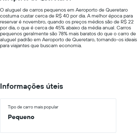
chart
fornecidas
O aluguel de carros pequenos em Aeroporto de Queretaro
has
costuma custar cerca de R$ 40 por dia. A melhor época para
1
reservar é novembro, quando os preços médios são de R$ 22
Y
por dia, o que é cerca de 45% abaixo da média anual. Carros
axis
pequenos geralmente são 78% mais baratos do que o carro de
displaying
aluguel padrão em Aeroporto de Queretaro, tornando-os ideais
values.
para viajantes que buscam economia.
Range:
0
to
300.
Informações úteis
Tipo de carro mais popular
Pequeno