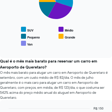
da
slices.
data
de
O
reserva
gráfico
O
a
gráfico
seguir
tem
SUV
Médio
exibe
1
o
Pequeno
Grande
eixo
preço
X
Van
End
médio
exibindo
of
de
interactive
o
tipos
chart
número
populares
Qual é o mês mais barato para reservar um carro em
de
de
Aeroporto de Queretaro?
dias
carros
antes
O mês mais barato para alugar um carro em Aeroporto de Queretaro é
da
setembro, com um custo médio de R$ 82/dia. O mês de julho
reserva
geralmente é o mais caro para alugar um carro em Aeroporto de
O
Queretaro, com preços, em média, de R$ 123/dia, o que costuma ser
gráfico
542% acima do preço médio anual do aluguel em Aeroporto de
tem
Queretaro.
1
eixo
R$ 150
Y