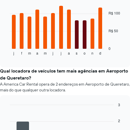
Bar
Chart
exibindo
graphic.
chart
o
with
R$ 100
preço
12
médio
bars.
de
um
R$ 50
O
aluguel
gráfico
de
a
carro
seguir
0
j
f
m
a
m
j
j
a
s
o
n
d
exibe
End
of
o
interactive
preço
chart
médio
Qual locadora de veículos tem mais agências em Aeroporto
de
de Queretaro?
um
A America Car Rental opera de 2 endereços em Aeroporto de Queretaro,
aluguel
mais do que qualquer outra locadora.
de
carro
a
3
cada
Bar
Chart
mês
graphic.
chart
O
with
2
4
gráfico
bars.