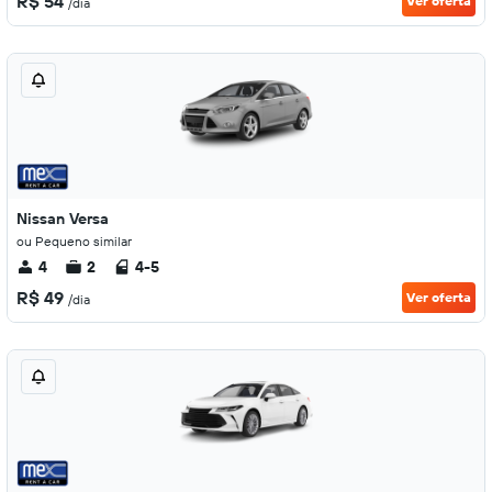
R$ 54
Ver oferta
/dia
Nissan Versa
ou Pequeno similar
4
2
4-5
R$ 49
Ver oferta
/dia