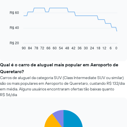
graphic.
chart
with
91
R$ 60
data
points.
R$ 40
O
gráfico
a
R$ 20
seguir
90
84
78
72
66
60
54
48
42
36
30
24
18
12
6
0
End
of
exibe
interactive
como
chart
o
Qual é o carro de aluguel mais popular em Aeroporto de
preço
Queretaro?
de
Carros de aluguel da categoria SUV (Class Intermediate SUV ou similar)
um
são os mais populares em Aeroporto de Queretaro, custando R$ 132/dia
carro
em média. Alguns usuários encontraram ofertas tão baixas quanto
alugado
R$ 56/dia
varia
de
acordo
com
Pie
Chart
a
graphic.
chart
with
aproximação
5