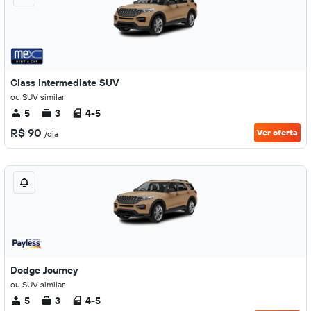
Class Intermediate SUV
ou SUV similar
5
3
4-5
R$ 90
Ver oferta
/dia
Dodge Journey
ou SUV similar
5
3
4-5