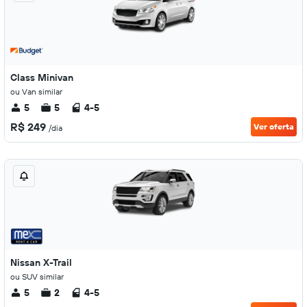
Class Minivan
ou Van similar
5
5
4-5
R$ 249
Ver oferta
/dia
Nissan X-Trail
ou SUV similar
5
2
4-5