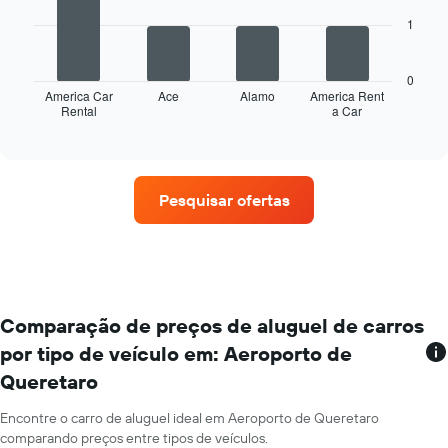
tem
1
1
O
eixo
gráfico
X
a
exibindo
0
seguir
America Car
Ace
Alamo
America Rent
os
Rental
a Car
exibe
End
meses
of
as
do
interactive
quatro
chart
ano
empresas
O
de
gráfico
Pesquisar ofertas
aluguel
tem
de
1
carros
eixo
que
Y
tem
exibindo
mais
o
localizações
Comparação de preços de aluguel de carros
preço
O
médio
por tipo de veículo em: Aeroporto de
gráfico
de
Queretaro
tem
aluguel
1
de
eixo
Encontre o carro de aluguel ideal em Aeroporto de Queretaro
carro
X
comparando preços entre tipos de veículos.
por