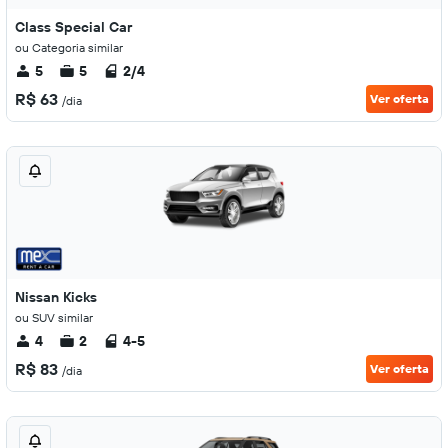
Class Special Car
ou Categoria similar
5
5
2/4
R$ 63
Ver oferta
/dia
Nissan Kicks
ou SUV similar
4
2
4-5
R$ 83
Ver oferta
/dia