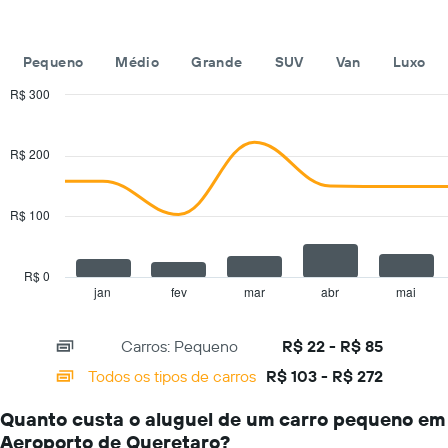
exibindo
um
empresas
dia
de
Pequeno
Médio
Grande
SUV
Van
Luxo
aluguel
de
R$ 300
carros
Combination
Chart
O
graphic.
chart
gráfico
with
R$ 200
tem
2
1
data
series.
eixo
R$ 100
Y
The
exibindo
chart
o
has
preço
R$ 0
1
mais
jan
fev
mar
abr
mai
End
of
X
barato
interactive
axis
do
chart
Carros: Pequeno
R$ 22 - R$ 85
displaying
aluguel
categories.
de
Todos os tipos de carros
R$ 103 - R$ 272
Range:
carro
14
para
Quanto custa o aluguel de um carro pequeno em
categories.
as
Aeroporto de Queretaro?
The
empresas