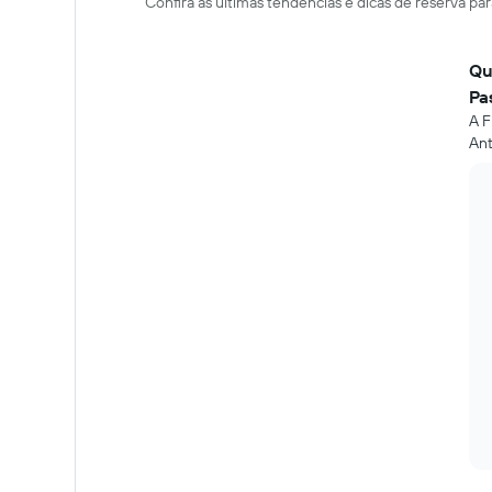
Confira as últimas tendências e dicas de reserva p
Qu
Pa
A F
Ant