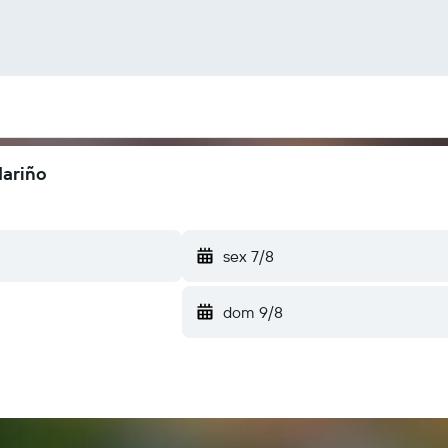
Nariño
sex 7/8
dom 9/8