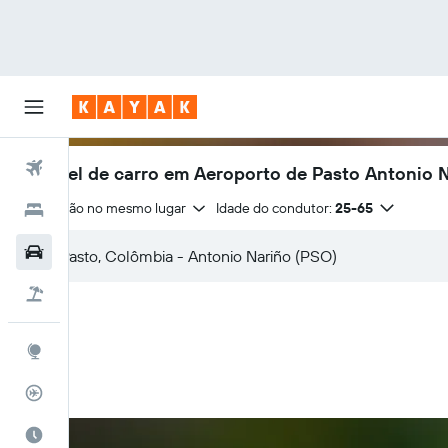
Voos
Aluguel de carro em Aeroporto de Pasto Antonio 
Devolução no mesmo lugar
Idade do condutor:
25-65
Hotéis
Carros
Pacotes
Explore
Rastreador de voos
Quando ir