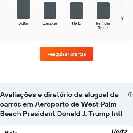
1
O
gráfico
a
0
seguir
Dollar
Europcar
Hertz
Irent Car
Rental
exibe
End
of
as
interactive
quatro
chart
empresas
de
Pesquisar ofertas
aluguel
de
carros
que
tem
mais
localizações
Avaliações e diretório de aluguel de
O
gráfico
carros em Aeroporto de West Palm
tem
Beach President Donald J. Trump Intl
1
eixo
X
exibindo
Hertz