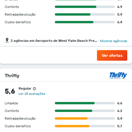
Conforto
6.9
Retirada/devolução
5.9
Custo-benefício
6.4
2 agências em Aeroporto de West Palm Beach President Donald J. Trump Intl
Mostrar agências
Ver ofertas
Thrifty
Regular
5,6
Ler 24 avaliações
Limpeza
6.6
Conforto
6.2
Retirada/devolução
5.4
Custo-benefício
5.7