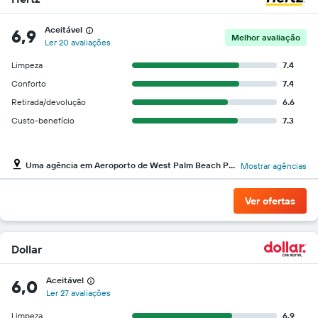
empresas
de
Aceitável
6,9
aluguel
Melhor avaliação
Ler 20 avaliações
de
carros
Limpeza
7.4
O
Conforto
7.4
gráfico
tem
Retirada/devolução
6.6
1
Custo-benefício
7.3
eixo
Y
exibindo
Uma agência em Aeroporto de West Palm Beach President Donald J. Trump Intl
Mostrar agências
o
preço
mais
Ver ofertas
barato
do
aluguel
de
Dollar
carro
para
Aceitável
6,0
as
Ler 27 avaliações
empresas
fornecidas
Limpeza
6.9