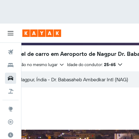
Voos
Aluguel de carro em Aeroporto de Nagpur Dr. Bab
Devolução no mesmo lugar
Idade do condutor:
25-65
Hotéis
Carros
Pacotes
Explore
Rastreador de voos
Quando ir