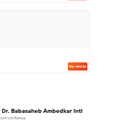
Ver oferta
r Dr. Babasaheb Ambedkar Intl
 com confiança.