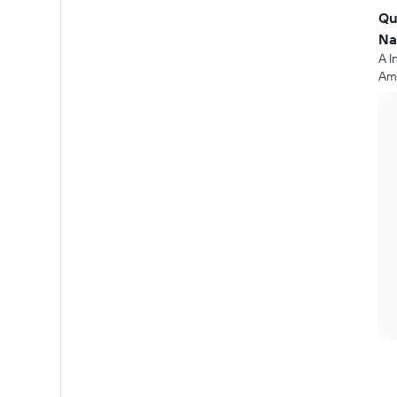
Qu
Na
A I
Amb