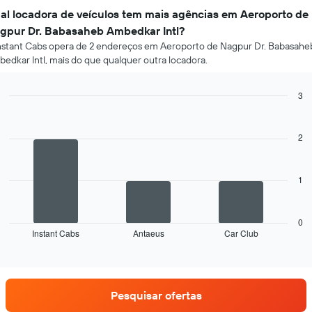
al locadora de veículos tem mais agências em Aeroporto de
gpur Dr. Babasaheb Ambedkar Intl?
nstant Cabs opera de 2 endereços em Aeroporto de Nagpur Dr. Babasahe
edkar Intl, mais do que qualquer outra locadora.
3
Bar
Chart
graphic.
chart
with
2
3
bars.
1
O
gráfico
a
seguir
0
Instant Cabs
Antaeus
Car Club
exibe
End
of
as
interactive
quatro
chart
empresas
de
Pesquisar ofertas
aluguel