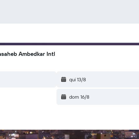
asaheb Ambedkar Intl
qui 13/8
dom 16/8