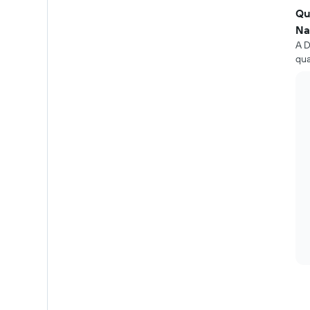
Qu
Na
A D
qua