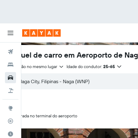
Voos
Aluguel de carro em Aeroporto de Nag
Hotéis
Devolução no mesmo lugar
Idade do condutor:
25-65
Carros
Pacotes
Explore
Retirada no terminal do aeroporto
Rastreador de voos
Quando ir