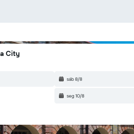
a City
sáb 8/8
seg 10/8