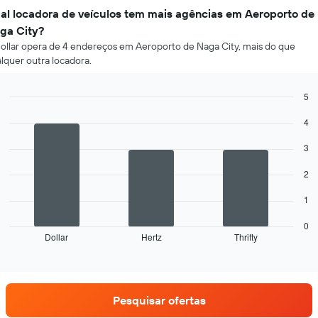
al locadora de veículos tem mais agências em Aeroporto de
ga City?
ollar opera de 4 endereços em Aeroporto de Naga City, mais do que
lquer outra locadora.
5
Bar
Chart
4
graphic.
chart
with
3
3
bars.
2
O
gráfico
1
a
seguir
0
Dollar
Hertz
Thrifty
exibe
End
of
as
interactive
quatro
chart
empresas
de
Pesquisar ofertas
aluguel