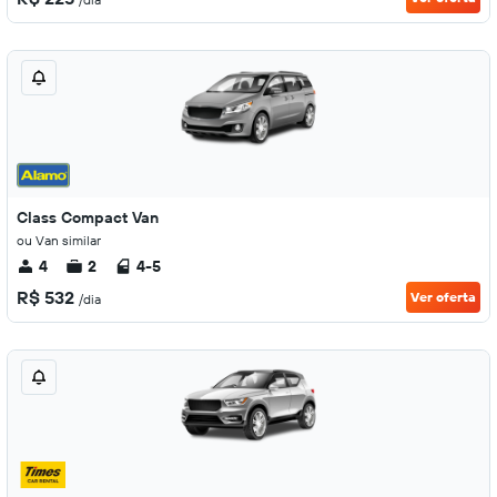
Class Compact Van
ou Van similar
4
2
4-5
R$ 532
Ver oferta
/dia