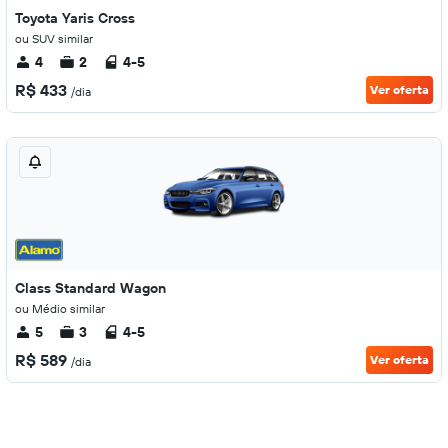
Toyota Yaris Cross
ou SUV similar
4
2
4-5
R$ 433
Ver oferta
/dia
Class Standard Wagon
ou Médio similar
5
3
4-5
R$ 589
Ver oferta
/dia