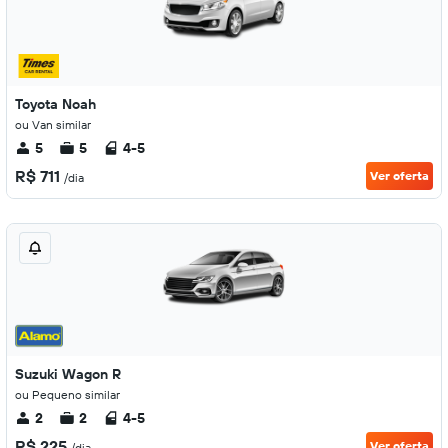
Toyota Noah
ou Van similar
5
5
4-5
R$ 711
Ver oferta
/dia
Suzuki Wagon R
ou Pequeno similar
2
2
4-5
R$ 225
Ver oferta
/dia