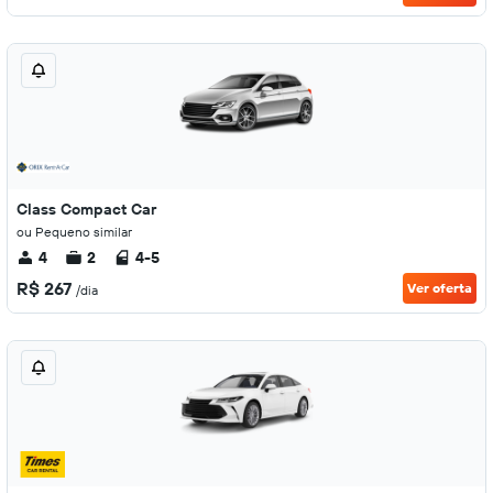
Class Compact Car
ou Pequeno similar
4
2
4-5
R$ 267
Ver oferta
/dia