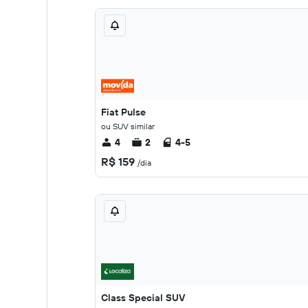
Fiat Pulse
ou SUV similar
4
2
4-5
R$ 159
/dia
Class Special SUV