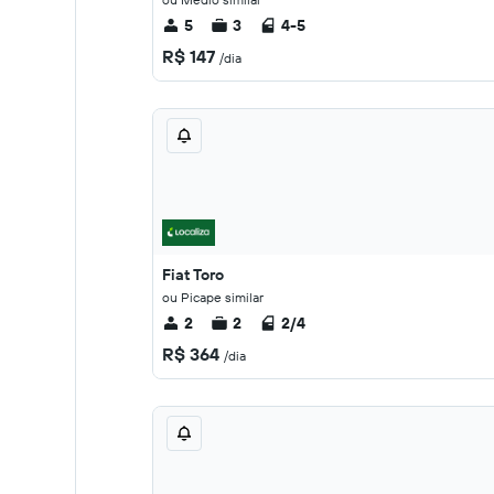
5
3
4-5
R$ 147
/dia
Fiat Toro
ou Picape similar
2
2
2/4
R$ 364
/dia