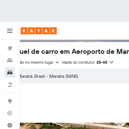
Voos
Aluguel de carro em Aeroporto de Ma
Hotéis
Devolução no mesmo lugar
Idade do condutor:
25-65
Carros
Pacotes
Explore
Rastreador de voos
Quando ir