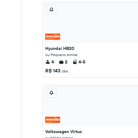
Hyundai HB20
ou Pequeno similar
4
2
4-5
R$ 143
/dia
Volkswagen Virtus
ou Médio similar