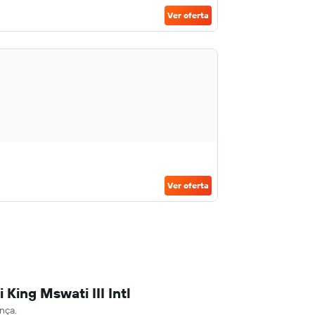
Ver oferta
Ver oferta
King Mswati III Intl
nça.