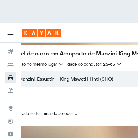
Voos
Aluguel de carro em Aeroporto de Manzini King Msw
Devolução no mesmo lugar
Idade do condutor:
25-65
Hotéis
Carros
Pacotes
Explore
Retirada no terminal do aeroporto
Rastreador de voos
Quando ir