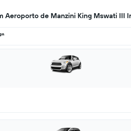
m Aeroporto de Manzini King Mswati III I
ago
.