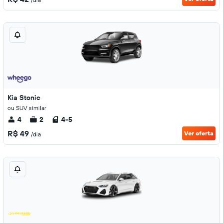
Kia Stonic
ou SUV similar
4
2
4-5
R$ 49
Ver oferta
/dia