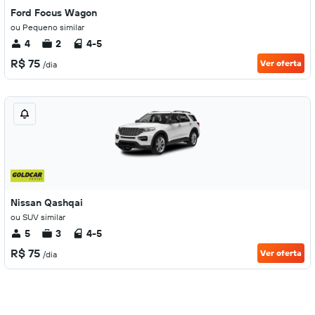
Ford Focus Wagon
ou Pequeno similar
4
2
4-5
R$ 75
Ver oferta
/dia
Nissan Qashqai
ou SUV similar
5
3
4-5
R$ 75
Ver oferta
/dia