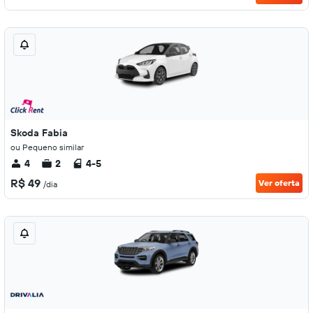
Skoda Fabia
ou Pequeno similar
4
2
4-5
R$ 49
Ver oferta
/dia