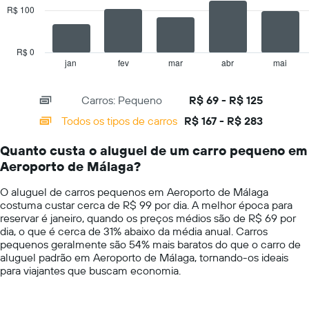
R$ 100
Y
The
exibindo
chart
o
has
preço
R$ 0
1
mais
jan
fev
mar
abr
mai
End
of
X
barato
interactive
axis
do
chart
Carros: Pequeno
R$ 69 - R$ 125
displaying
aluguel
categories.
de
Todos os tipos de carros
R$ 167 - R$ 283
Range:
carro
14
para
Quanto custa o aluguel de um carro pequeno em
categories.
as
Aeroporto de Málaga?
The
empresas
chart
fornecidas
O aluguel de carros pequenos em Aeroporto de Málaga
has
costuma custar cerca de R$ 99 por dia. A melhor época para
1
reservar é janeiro, quando os preços médios são de R$ 69 por
Y
dia, o que é cerca de 31% abaixo da média anual. Carros
axis
pequenos geralmente são 54% mais baratos do que o carro de
displaying
aluguel padrão em Aeroporto de Málaga, tornando-os ideais
values.
para viajantes que buscam economia.
Range:
0
to