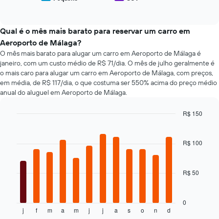
End
um
médio
de
of
aluguel
de
interactive
aluguel
de
tipos
chart
de
carro
populares
Qual é o mês mais barato para reservar um carro em
carro
de
Aeroporto de Málaga?
mais
carros
O mês mais barato para alugar um carro em Aeroporto de Málaga é
baratas
janeiro, com um custo médio de R$ 71/dia. O mês de julho geralmente é
O
gráfico
o mais caro para alugar um carro em Aeroporto de Málaga, com preços,
tem
em média, de R$ 117/dia, o que costuma ser 550% acima do preço médio
1
anual do aluguel em Aeroporto de Málaga.
eixo
Y
R$ 150
exibindo
Bar
Chart
o
graphic.
chart
preço
with
R$ 100
mais
12
bars.
barato
do
R$ 50
O
aluguel
gráfico
de
a
carro
seguir
0
para
j
f
m
a
m
j
j
a
s
o
n
d
exibe
End
as
of