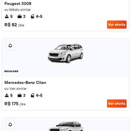
Peugeot 3008
ou Médio similar
5
3
4-5
R$ 82
Ver oferta
/dia
Mercedes-Benz Citan
ou Van similar
5
3
4-5
R$ 175
Ver oferta
/dia