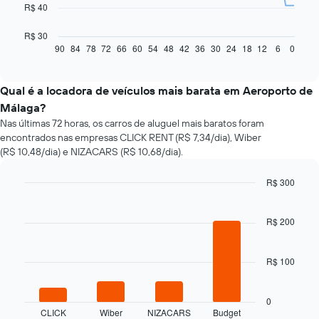
O
R$ 40
gráfico
a
R$ 30
seguir
90
84
78
72
66
60
54
48
42
36
30
24
18
12
6
0
End
of
exibe
interactive
como
chart
o
Qual é a locadora de veículos mais barata em Aeroporto de
preço
Málaga?
de
Nas últimas 72 horas, os carros de aluguel mais baratos foram
um
encontrados nas empresas CLICK RENT (R$ 7,34/dia), Wiber
carro
(R$ 10,48/dia) e NIZACARS (R$ 10,68/dia).
alugado
varia
de
R$ 300
acordo
Bar
Chart
com
graphic.
chart
with
R$ 200
a
4
aproximação
bars.
da
R$ 100
data
O
de
gráfico
reserva
a
0
O
seguir
CLICK
Wiber
NIZACARS
Budget
gráfico