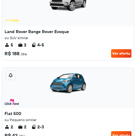
Land Rover Range Rover Evoque
ou SUV similar
5
2
4-5
R$ 188
Ver oferta
/dia
Fiat 500
ou Pequeno similar
2
2
2-3
R$ 42
Ver oferta
/dia