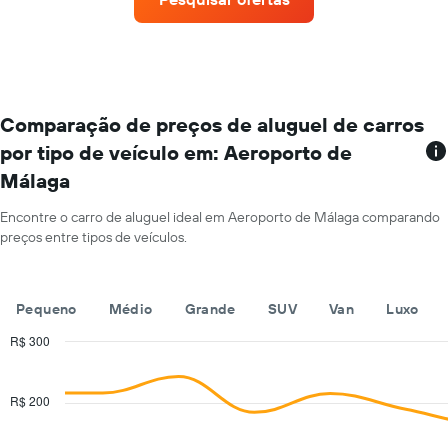
aluguel
tem
de
1
carros
eixo
que
Y
tem
exibindo
mais
o
localizações
Comparação de preços de aluguel de carros
preço
O
médio
por tipo de veículo em: Aeroporto de
gráfico
de
Málaga
tem
aluguel
1
de
eixo
Encontre o carro de aluguel ideal em Aeroporto de Málaga comparando
carro
X
preços entre tipos de veículos.
por
exibindo
um
empresas
dia
de
Pequeno
Médio
Grande
SUV
Van
Luxo
aluguel
de
R$ 300
carros
Combination
Chart
O
graphic.
chart
gráfico
with
R$ 200
tem
2
1
data
series.
eixo