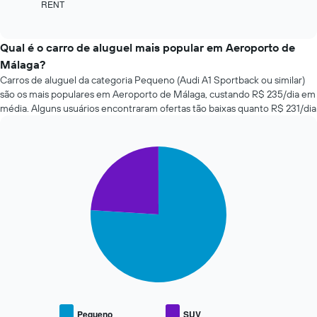
RENT
exibe
End
tem
of
as
interactive
1
quatro
chart
eixo
empresas
Qual é o carro de aluguel mais popular em Aeroporto de
X
de
Málaga?
exibindo
aluguel
o
Carros de aluguel da categoria Pequeno (Audi A1 Sportback ou similar)
de
número
são os mais populares em Aeroporto de Málaga, custando R$ 235/dia em
carros
de
média. Alguns usuários encontraram ofertas tão baixas quanto R$ 231/dia
mais
dias
baratas
antes
das
da
últimas
Pie
Chart
reserva
graphic.
chart
72
O
with
horas
gráfico
2
O
tem
slices.
gráfico
1
tem
eixo
O
1
Y
gráfico
eixo
exibindo
a
X
o
seguir
exibindo
preço
exibe
as
médio
o
4
de
preço
Pequeno
SUV
empresas