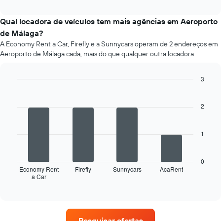
o
empresas
interactive
preço
chart
fornecidas
médio
Qual locadora de veículos tem mais agências em Aeroporto
de
de Málaga?
um
A Economy Rent a Car, Firefly e a Sunnycars operam de 2 endereços em
aluguel
Aeroporto de Málaga cada, mais do que qualquer outra locadora.
de
carro
a
3
cada
Bar
Chart
mês
graphic.
chart
O
with
2
4
gráfico
bars.
tem
1
1
O
eixo
gráfico
X
a
exibindo
0
seguir
Economy Rent
Firefly
Sunnycars
AcaRent
os
a Car
exibe
End
meses
of
as
do
interactive
quatro
chart
ano
empresas
O
de
gráfico
Pesquisar ofertas