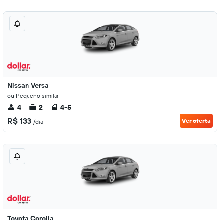
Nissan Versa
ou Pequeno similar
4
2
4-5
R$ 133
Ver oferta
/dia
Toyota Corolla