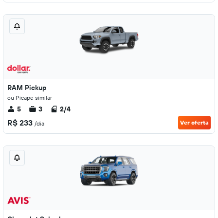
RAM Pickup
ou Picape similar
5
3
2/4
R$ 233
Ver oferta
/dia