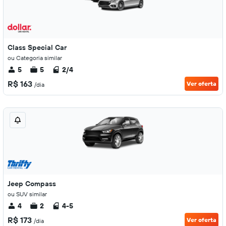
Class Special Car
ou Categoria similar
5
5
2/4
R$ 163
Ver oferta
/dia
Jeep Compass
ou SUV similar
4
2
4-5
R$ 173
Ver oferta
/dia