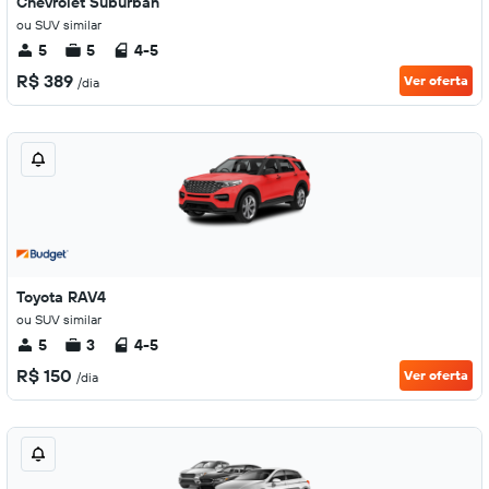
Chevrolet Suburban
ou SUV similar
5
5
4-5
R$ 389
Ver oferta
/dia
Toyota RAV4
ou SUV similar
5
3
4-5
R$ 150
Ver oferta
/dia