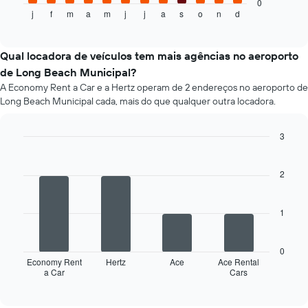
carro
seguir
0
j
f
m
a
m
j
j
a
s
o
n
d
exibe
End
of
o
interactive
preço
chart
médio
Qual locadora de veículos tem mais agências no aeroporto
de
de Long Beach Municipal?
um
A Economy Rent a Car e a Hertz operam de 2 endereços no aeroporto de
aluguel
Long Beach Municipal cada, mais do que qualquer outra locadora.
de
carro
a
3
cada
Bar
Chart
mês
graphic.
chart
O
with
2
4
gráfico
bars.
tem
1
1
O
eixo
gráfico
X
a
exibindo
0
seguir
Economy Rent
Hertz
Ace
Ace Rental
os
a Car
Cars
exibe
End
meses
of
as
do
interactive
quatro
chart
ano