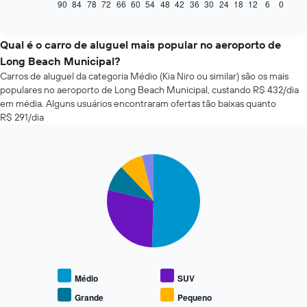
seguir
90
84
78
72
66
60
54
48
42
36
30
24
18
12
6
0
End
of
exibe
interactive
como
chart
o
Qual é o carro de aluguel mais popular no aeroporto de
preço
Long Beach Municipal?
de
Carros de aluguel da categoria Médio (Kia Niro ou similar) são os mais
um
populares no aeroporto de Long Beach Municipal, custando R$ 432/dia
carro
em média. Alguns usuários encontraram ofertas tão baixas quanto
alugado
R$ 291/dia
varia
de
acordo
com
Pie
Chart
a
graphic.
chart
with
aproximação
5
da
slices.
data
de
O
reserva
gráfico
O
a
gráfico
seguir
tem
Médio
SUV
exibe
1
o
Grande
Pequeno
eixo