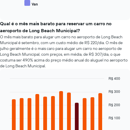
preço
X
Van
End
médio
exibindo
of
de
interactive
o
tipos
chart
número
populares
Qual é o mês mais barato para reservar um carro no
de
de
aeroporto de Long Beach Municipal?
dias
carros
antes
O mês mais barato para alugar um carro no aeroporto de Long Beach
da
Municipal é setembro, com um custo médio de R$ 220/dia. O mês de
reserva
julho geralmente é o mais caro para alugar um carro no aeroporto de
O
Long Beach Municipal, com preços, em média, de R$ 307/dia, o que
gráfico
costuma ser 490% acima do preço médio anual do aluguel no aeroporto
tem
de Long Beach Municipal.
1
eixo
R$ 400
Y
Bar
Chart
exibindo
graphic.
chart
o
R$ 300
with
preço
12
médio
bars.
R$ 200
de
um
O
R$ 100
aluguel
gráfico
de
a