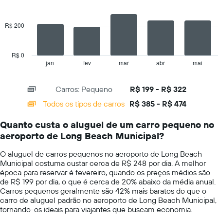
2
1
data
series.
eixo
R$ 200
Y
The
exibindo
chart
o
has
preço
R$ 0
1
mais
jan
fev
mar
abr
mai
End
of
X
barato
interactive
axis
do
chart
Carros: Pequeno
R$ 199 - R$ 322
displaying
aluguel
categories.
de
Todos os tipos de carros
R$ 385 - R$ 474
Range:
carro
14
para
Quanto custa o aluguel de um carro pequeno no
categories.
as
aeroporto de Long Beach Municipal?
The
empresas
chart
fornecidas
O aluguel de carros pequenos no aeroporto de Long Beach
has
Municipal costuma custar cerca de R$ 248 por dia. A melhor
1
época para reservar é fevereiro, quando os preços médios são
Y
de R$ 199 por dia, o que é cerca de 20% abaixo da média anual.
axis
Carros pequenos geralmente são 42% mais baratos do que o
displaying
carro de aluguel padrão no aeroporto de Long Beach Municipal,
values.
tornando-os ideais para viajantes que buscam economia.
Range: