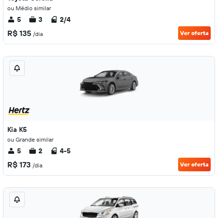
ou Médio similar
5
3
2/4
R$ 135
Ver oferta
/dia
Kia K5
ou Grande similar
5
2
4-5
R$ 173
Ver oferta
/dia