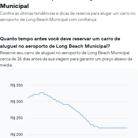
Municipal
Confira as últimas tendências e dicas de reserva para alugar um carro no
aeroporto de Long Beach Municipal com confiança.
Quanto tempo antes você deve reservar um carro de
aluguel no aeroporto de Long Beach Municipal?
Reserve seu carro de aluguel no aeroporto de Long Beach Municipal
cerca de 26 dias antes da sua viagem para garantir um preço abaixo da
média.
R$ 350
Line
Chart
graphic.
chart
with
91
R$ 300
data
points.
R$ 250
O
gráfico
a
R$ 200