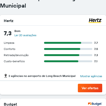
Municipal
Hertz
Bom
7,3
Ler 20 avaliações
Limpeza
7.7
Conforto
7.5
Retirada/devolução
7.3
Custo-benefício
7.1
2 agências no aeroporto de Long Beach Municipal
Mostrar agências
Ver ofertas
Budget