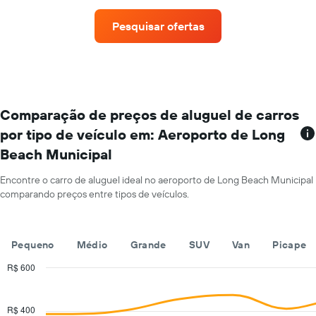
empresas
O
de
gráfico
Pesquisar ofertas
aluguel
tem
de
1
carros
eixo
que
Y
tem
exibindo
mais
o
localizações
Comparação de preços de aluguel de carros
preço
O
médio
por tipo de veículo em: Aeroporto de Long
gráfico
de
Beach Municipal
tem
aluguel
1
de
eixo
Encontre o carro de aluguel ideal no aeroporto de Long Beach Municipal
carro
X
comparando preços entre tipos de veículos.
por
exibindo
um
empresas
dia
de
Pequeno
Médio
Grande
SUV
Van
Picape
aluguel
de
R$ 600
carros
Combination
Chart
O
graphic.
chart
gráfico
with
R$ 400
tem