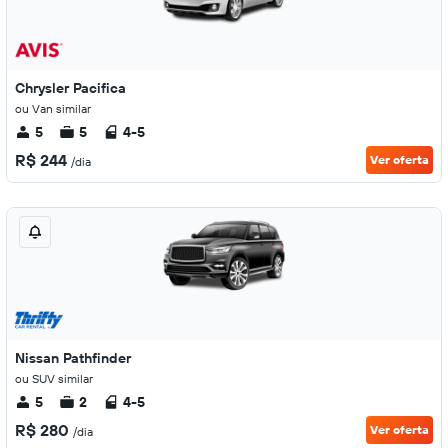
Chrysler Pacifica
ou Van similar
5
5
4-5
R$ 244
Ver oferta
/dia
Nissan Pathfinder
ou SUV similar
5
2
4-5
R$ 280
Ver oferta
/dia