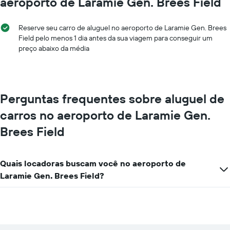
aeroporto de Laramie Gen. Brees Field
gráfico
aluguel
tem
de
1
carro
Reserve seu carro de aluguel no aeroporto de Laramie Gen. Brees
eixo
Field pelo menos 1 dia antes da sua viagem para conseguir um
Y
preço abaixo da média
exibindo
o
preço
mais
barato
Perguntas frequentes sobre aluguel de
do
carros no aeroporto de Laramie Gen.
aluguel
de
Brees Field
carro
para
as
empresas
Quais locadoras buscam você no aeroporto de
fornecidas
Laramie Gen. Brees Field?