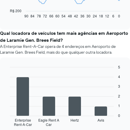
gráfico
a
R$ 200
seguir
90
84
78
72
66
60
54
48
42
36
30
24
18
12
6
0
End
of
exibe
interactive
como
chart
o
Qual locadora de veículos tem mais agências em Aeroporto
preço
de Laramie Gen. Brees Field?
de
A Enterprise Rent-A-Car opera de 4 endereços em Aeroporto de
um
Laramie Gen. Brees Field, mais do que qualquer outra locadora.
carro
alugado
varia
5
de
Bar
Chart
acordo
4
graphic.
chart
com
with
3
a
4
bars.
aproximação
2
da
O
data
1
gráfico
de
a
reserva
0
seguir
O
Enterprise
Eagle Rent A
Hertz
Avis
Rent-A-Car
Car
exibe
End
gráfico
of